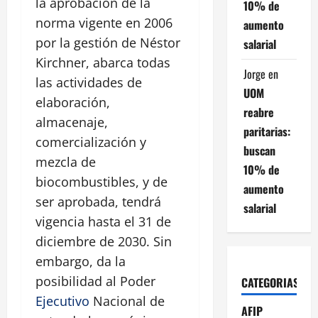
la aprobación de la
10% de
norma vigente en 2006
aumento
por la gestión de Néstor
salarial
Kirchner, abarca todas
Jorge
en
las actividades de
UOM
elaboración,
reabre
almacenaje,
paritarias:
comercialización y
buscan
mezcla de
10% de
biocombustibles, y de
aumento
ser aprobada, tendrá
salarial
vigencia hasta el 31 de
diciembre de 2030. Sin
embargo, da la
posibilidad al Poder
CATEGORIAS
Ejecutivo
Nacional de
AFIP