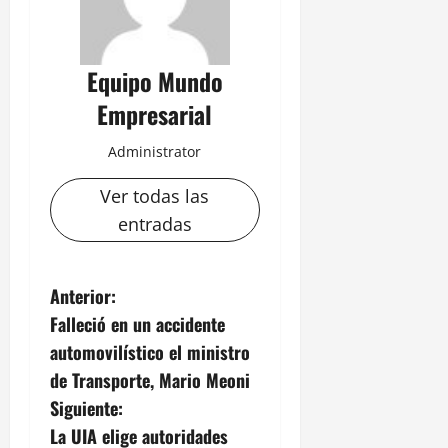
Equipo Mundo
Empresarial
Administrator
Ver todas las
entradas
N
Anterior:
Falleció en un accidente
a
automovilístico el ministro
v
de Transporte, Mario Meoni
Siguiente:
e
La UIA elige autoridades