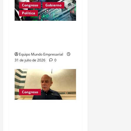
Congreso
Gobierno
Política
Milei anuncia reformas en
capitales y seguros:
impacto en el crédito
Equipo Mundo Empresarial
31 de julio de 2026
0
Congreso
Ley Inocencia Fiscal: 330
mil pymes podrán
simplificar impuestos