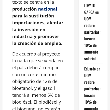
texto se centra en la
LOVATO
producción
nacional
GARCA
en
para la sustitución
UOM
importaciones, alentar
reabre
la inversión en
paritarias:
industria y promover
buscan
la creación de empleo.
10% de
aumento
De acuerdo al proyecto,
salarial
la nafta que se venda en
el país deberá cumplir
Eduardo
en
con un corte mínimo
UOM
obligatorio de 12% de
reabre
bioetanol, y el gasoil
paritarias:
tendrá al menos 5% de
buscan
10% de
biodiésel. El biodiésel y
aumento
el bioetanol no estarán