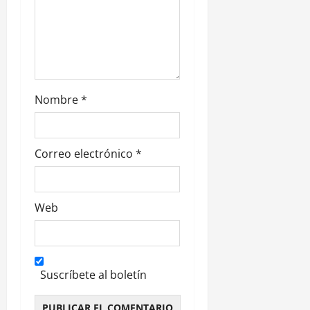
r
a
d
Nombre
*
a
s
Correo electrónico
*
Web
Suscríbete al boletín