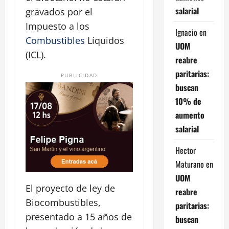
salarial
gravados por el
Impuesto a los
Ignacio
en
Combustibles
Líquidos
UOM
(ICL).
reabre
paritarias:
PUBLICIDAD
buscan
10% de
aumento
salarial
Hector
Maturano
en
UOM
El proyecto de ley de
reabre
Biocombustibles,
paritarias:
presentado a 15 años de
buscan