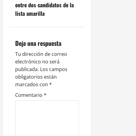
g
entre dos candidatos de la
lista amarilla
a
c
i
Deja una respuesta
ó
Tu dirección de correo
electrónico no será
n
publicada.
Los campos
obligatorios están
d
marcados con
*
e
Comentario
*
e
n
t