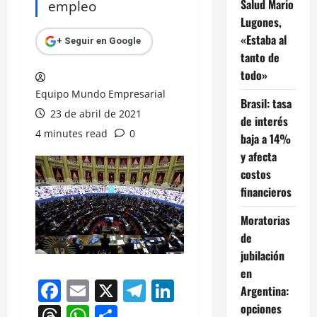
Salud Mario
empleo
Lugones,
«Estaba al
+ Seguir en Google
tanto de
todo»
Equipo Mundo Empresarial
Brasil: tasa
23 de abril de 2021
de interés
4 minutes read
0
baja a 14%
y afecta
costos
financieros
Moratorias
de
jubilación
en
Facebook
Email
X
Telegram
LinkedIn
Argentina:
opciones
Threads
WhatsApp
Compartir