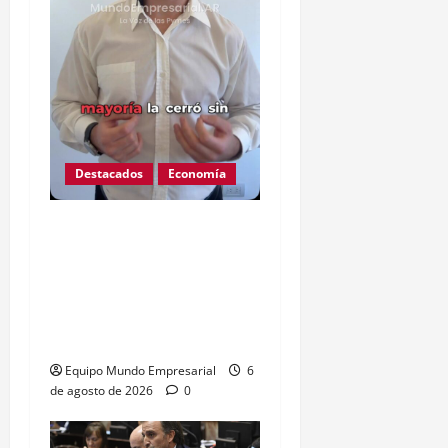
Destacados
Economía
Ojo que Mercado Pago
ahora podría descontarte
de tu cuenta deuda de
terceros sin orden
judicial
Equipo Mundo Empresarial
6
de agosto de 2026
0