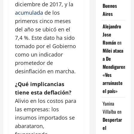
diciembre de 2017, y la
Buenos
acumulada
de los
Aires
primeros cinco meses
Alejandro
del año se ubicó en el
Jose
7,4 %. Este dato ha sido
Román
en
tomado por el Gobierno
Milei ataca
como un indicador
a De
prometedor de
Mendiguren:
desinflación en marcha.
«Vos
arruinaste
¿Qué implicancias
el país»
tiene esta deflación?
Alivio en los costos para
Yanina
las empresas: los
Villalba
en
insumos importados se
Despertar
abarataron,
el