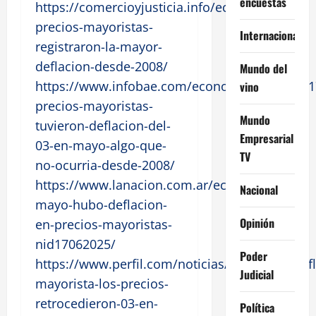
encuestas
https://comercioyjusticia.info/economia/los-
precios-mayoristas-
Internacional
registraron-la-mayor-
deflacion-desde-2008/
Mundo del
https://www.infobae.com/economia/2025/06/1
vino
precios-mayoristas-
Mundo
tuvieron-deflacion-del-
Empresarial
03-en-mayo-algo-que-
TV
no-ocurria-desde-2008/
https://www.lanacion.com.ar/economia/en-
Nacional
mayo-hubo-deflacion-
Opinión
en-precios-mayoristas-
nid17062025/
Poder
https://www.perfil.com/noticias/economia/defl
Judicial
mayorista-los-precios-
retrocedieron-03-en-
Política