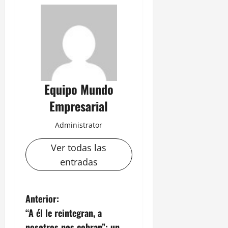
Equipo Mundo
Empresarial
Administrator
Ver todas las
entradas
N
Anterior:
“A él le reintegran, a
a
nosotros nos cobran”: un