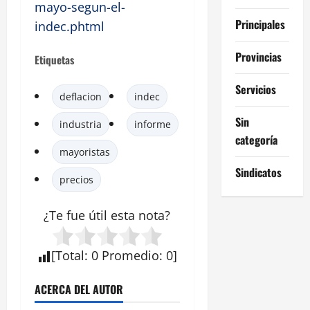
mayo-segun-el-
Principales
indec.phtml
Provincias
Etiquetas
Servicios
deflacion
indec
Sin
industria
informe
categoría
mayoristas
Sindicatos
precios
¿Te fue útil esta
nota
?
[
Total
:
0
Promedio
:
0
]
ACERCA DEL AUTOR