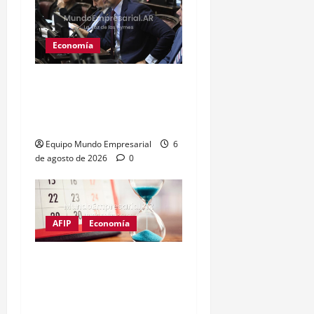
Economía
Senador Benegas Lynch
en la mira por asesoría en
tierras rurales
Equipo Mundo Empresarial
6
de agosto de 2026
0
AFIP
Economía
Monotributo: piden 10
días más para la
recategorización