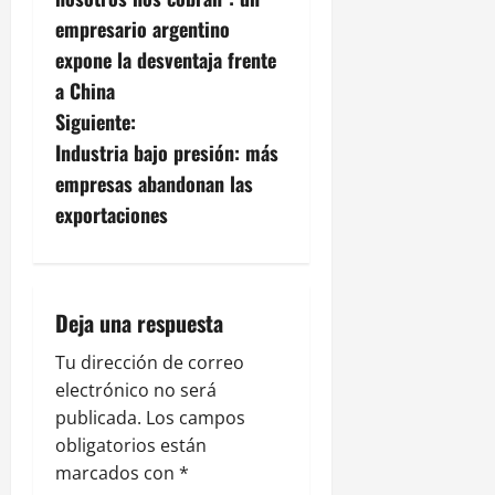
v
empresario argentino
expone la desventaja frente
e
a China
g
Siguiente:
Industria bajo presión: más
a
empresas abandonan las
c
exportaciones
i
ó
Deja una respuesta
n
Tu dirección de correo
electrónico no será
d
publicada.
Los campos
e
obligatorios están
marcados con
*