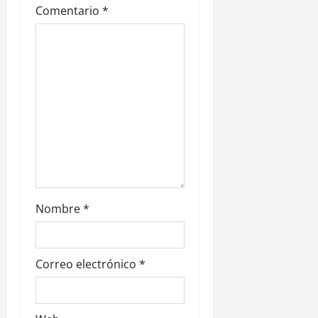
e
Comentario
*
n
t
r
a
d
a
s
Nombre
*
Correo electrónico
*