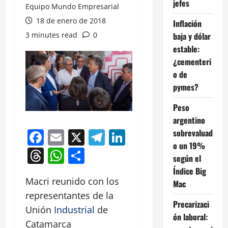
jefes
Equipo Mundo Empresarial
18 de enero de 2018
Inflación
3 minutes read
0
baja y dólar
estable:
¿cementeri
o de
pymes?
Peso
argentino
Facebook
Email
X
Telegram
LinkedIn
sobrevaluad
o un 19%
Threads
WhatsApp
Compartir
según el
Índice Big
Macri reunido con los
Mac
representantes de la
Precarizaci
Unión
Industrial
de
ón laboral:
Catamarca