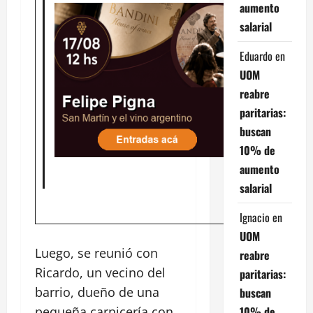
aumento
salarial
Eduardo
en
UOM
reabre
paritarias:
buscan
10% de
aumento
salarial
Ignacio
en
UOM
Luego, se reunió con
reabre
Ricardo, un vecino del
paritarias:
barrio, dueño de una
buscan
10% de
pequeña carnicería con