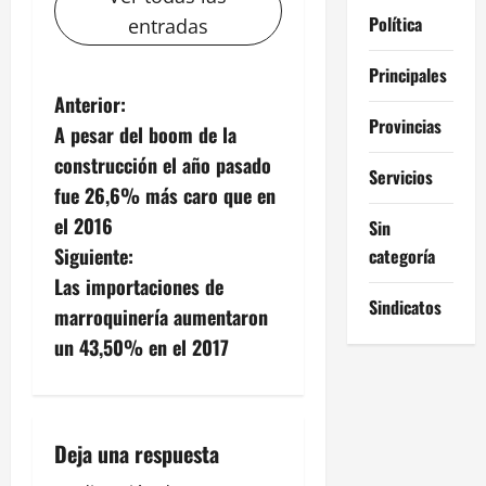
Política
entradas
Principales
N
Anterior:
Provincias
A pesar del boom de la
a
construcción el año pasado
Servicios
v
fue 26,6% más caro que en
el 2016
Sin
e
Siguiente:
categoría
g
Las importaciones de
Sindicatos
marroquinería aumentaron
a
un 43,50% en el 2017
c
i
Deja una respuesta
ó