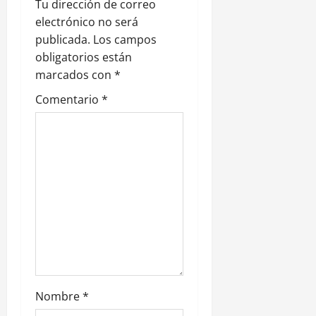
Tu dirección de correo
n
electrónico no será
publicada.
Los campos
d
obligatorios están
e
marcados con
*
Comentario
*
e
n
t
r
a
d
a
Nombre
*