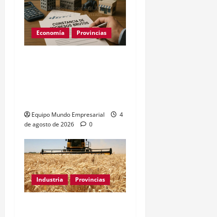
Economía
Provincias
Constancia de Ingresos
Brutos de ARBA: cómo
sacarla paso a paso
(2026)
Equipo Mundo Empresarial
4
de agosto de 2026
0
Industria
Provincias
Industria bonaerense: