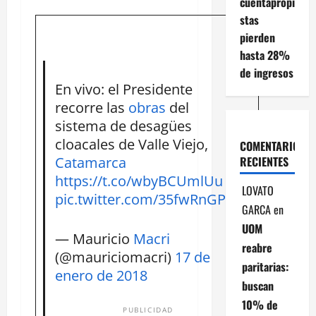
cuentapropi
stas
pierden
hasta 28%
de ingresos
En vivo: el Presidente
recorre las
obras
del
sistema de desagües
cloacales de Valle Viejo,
COMENTARIOS
Catamarca
RECIENTES
https://t.co/wbyBCUmlUu
LOVATO
pic.twitter.com/35fwRnGPsV
GARCA
en
UOM
— Mauricio
Macri
reabre
(@mauriciomacri)
17 de
paritarias:
enero de 2018
buscan
10% de
PUBLICIDAD