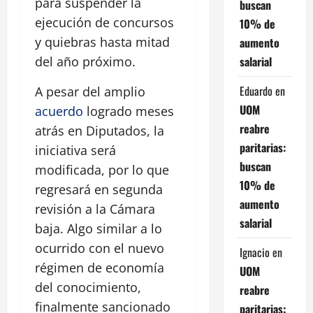
para suspender la
buscan
ejecución de concursos
10% de
y quiebras hasta mitad
aumento
salarial
del año próximo.
Eduardo
en
A pesar del amplio
UOM
acuerdo
logrado meses
reabre
atrás en Diputados, la
paritarias:
iniciativa será
buscan
modificada, por lo que
10% de
regresará en segunda
aumento
revisión a la Cámara
salarial
baja. Algo similar a lo
ocurrido con el nuevo
Ignacio
en
régimen de economía
UOM
del conocimiento,
reabre
finalmente sancionado
paritarias: