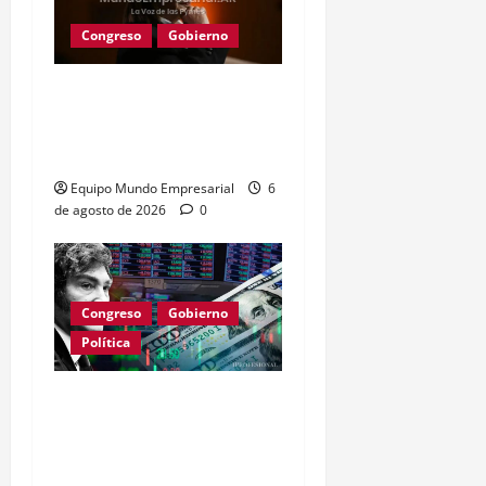
Congreso
Gobierno
Gobierno retira
extranjerización de
tierras por falta de apoyo
Equipo Mundo Empresarial
6
de agosto de 2026
0
Congreso
Gobierno
Política
Milei anuncia reformas en
capitales y seguros:
impacto en el crédito