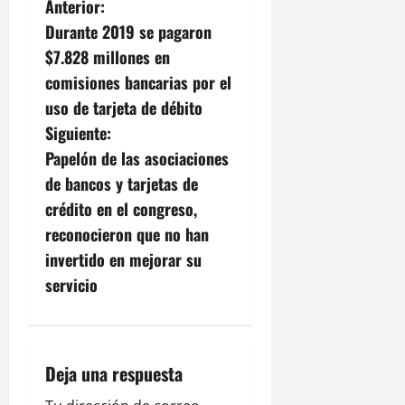
N
Anterior:
Durante 2019 se pagaron
a
$7.828 millones en
v
comisiones bancarias por el
uso de tarjeta de débito
e
Siguiente:
g
Papelón de las asociaciones
de bancos y tarjetas de
a
crédito en el congreso,
c
reconocieron que no han
invertido en mejorar su
i
servicio
ó
n
Deja una respuesta
d