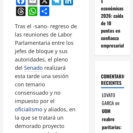
Facebook
Email
X
Telegram
LinkedIn
s
económicas
Threads
WhatsApp
Compartir
2026: caída
de 10
Tras el -sano- regreso de
puntos en
las reuniones de Labor
confianza
Parlamentaria entre los
empresarial
jefes de bloque y sus
autoridades, el pleno
del
Senado
realizará
esta tarde una sesión
COMENTARIOS
RECIENTES
con temario
consensuado y no
LOVATO
impuesto por el
GARCA
en
oficialismo
y aliados, en
UOM
la que se tratará un
reabre
demorado proyecto
paritarias: