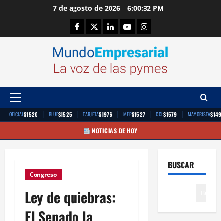
Saltar
7 de agosto de 2026
6:00:33 PM
al
Facebook
Twitter
Linkedin
Youtube
Instagram
contenido
Menú
principal
|
|
|
|
|
$1520
$1525
$1976
$1527
$1579
$14
OFICIAL
BLUE
TARJETA
MEP
CCL
MAYORISTA
NOTICIAS DE HOY
BUSCAR
Congreso
Ley de quiebras:
Buscar
El Senado la