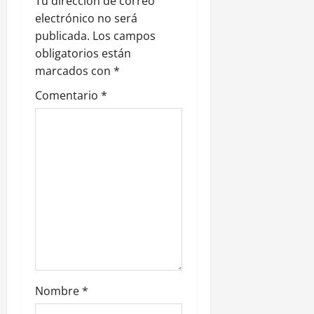
Tu dirección de correo
e
electrónico no será
publicada.
Los campos
e
obligatorios están
n
marcados con
*
Comentario
*
t
r
a
d
a
s
Nombre
*