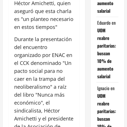
aumento
Héctor Amichetti, quien
salarial
aseguró que esta charla
es "un planteo necesario
Eduardo
en
en estos tiempos"
UOM
reabre
Durante la presentación
paritarias:
del encuentro
buscan
organizado por ENAC en
10% de
el CCK denominado "Un
aumento
pacto social para no
salarial
caer en la trampa del
neoliberalismo" a raíz
Ignacio
en
del libro "Nunca más
UOM
económico", el
reabre
sindicalista, Héctor
paritarias:
Amichetti y el presidente
buscan
10% de
de la Asociación de