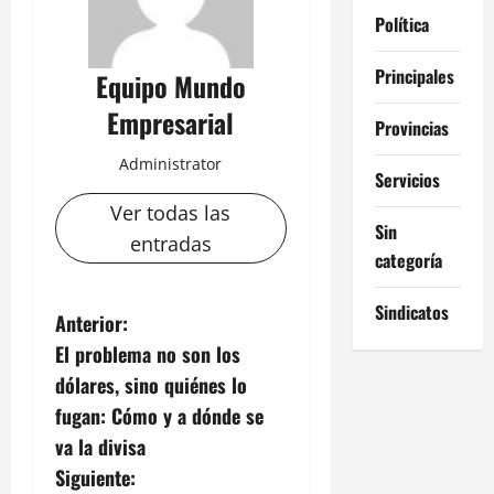
Política
Principales
Equipo Mundo
Empresarial
Provincias
Administrator
Servicios
Ver todas las
Sin
entradas
categoría
Sindicatos
N
Anterior:
El problema no son los
a
dólares, sino quiénes lo
v
fugan: Cómo y a dónde se
va la divisa
e
Siguiente: