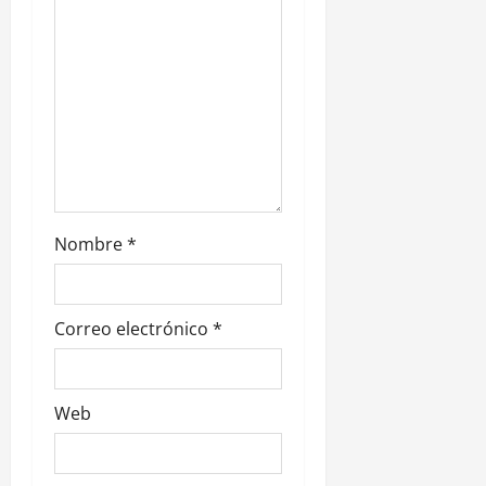
r
a
d
a
s
Nombre
*
Correo electrónico
*
Web