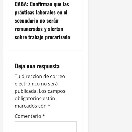
g
CABA: Confirman que las
prácticas laborales en el
a
secundario no serán
c
remuneradas y alertan
sobre trabajo precarizado
i
ó
n
Deja una respuesta
d
Tu dirección de correo
electrónico no será
e
publicada.
Los campos
obligatorios están
e
marcados con
*
n
Comentario
*
t