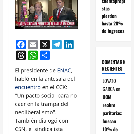
cuentapropi
stas
pierden
hasta 28%
de ingresos
Facebook
Email
X
Telegram
LinkedIn
Threads
WhatsApp
Compartir
COMENTARIOS
RECIENTES
El presidente de
ENAC
,
habló en la antesala del
LOVATO
encuentro
en el CCK:
GARCA
en
"Un pacto social para no
UOM
caer en la trampa del
reabre
neoliberalismo".
paritarias:
También dialogó con
buscan
C5N, el sindicalista
10% de