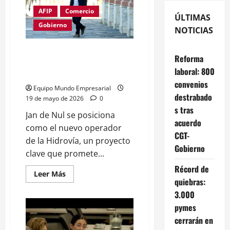
AFIP
Comercio
ÚLTIMAS
Gobierno
NOTICIAS
Hidrovía: Jan de Nul gana la
Reforma
privatización más importante de
laboral: 800
la era Milei
convenios
Equipo Mundo Empresarial
destrabado
19 de mayo de 2026
0
s tras
Jan de Nul se posiciona
acuerdo
como el nuevo operador
CGT-
de la Hidrovía, un proyecto
Gobierno
clave que promete...
Récord de
Leer
Leer Más
quiebras:
más
acerca
3.000
de
Hidrovía:
pymes
Jan
de
cerrarán en
Nul