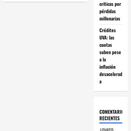
criticas por
«No
es
pérdidas
una
crisis
millonarias
más,
es
una
Créditos
crisis
UVA: las
importante»
Carolina
cuotas
Carregal
de
suben pese
la
Cámara
a la
de
la
inflación
Indumentaria
desacelerad
a
COMENTARIOS
RECIENTES
LOVATO