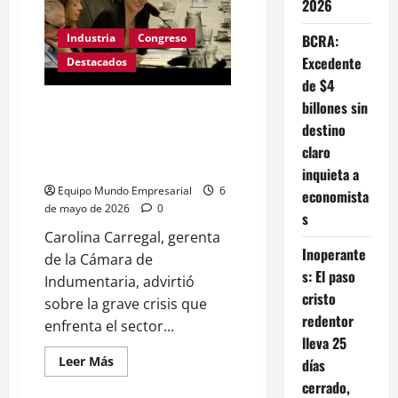
gana
2026
la
privatización
BCRA:
Industria
Congreso
más
importante
Excedente
Destacados
de
la
de $4
era
Milei
billones sin
«No es una crisis más, es una
crisis importante» Carolina
destino
Carregal de la Cámara de la
claro
Indumentaria
inquieta a
Equipo Mundo Empresarial
6
economista
de mayo de 2026
0
s
Carolina Carregal, gerenta
Inoperante
de la Cámara de
s: El paso
Indumentaria, advirtió
cristo
sobre la grave crisis que
redentor
enfrenta el sector...
lleva 25
Leer
Leer Más
días
más
cerrado,
acerca
de