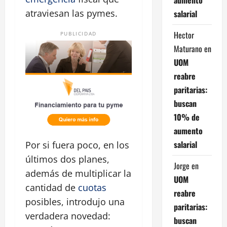
atraviesan las pymes.
salarial
Hector
PUBLICIDAD
Maturano
en
UOM
reabre
paritarias:
buscan
10% de
aumento
salarial
Por si fuera poco, en los
últimos dos planes,
Jorge
en
además de multiplicar la
UOM
cantidad de
cuotas
reabre
posibles, introdujo una
paritarias:
verdadera novedad:
buscan