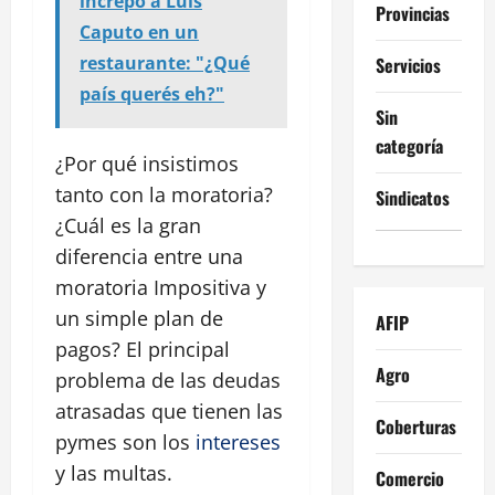
increpó a Luis
Provincias
Caputo en un
restaurante: "¿Qué
Servicios
país querés eh?"
Sin
categoría
¿Por qué insistimos
tanto con la moratoria?
Sindicatos
¿Cuál es la gran
diferencia entre una
moratoria Impositiva y
un simple plan de
AFIP
pagos? El principal
Agro
problema de las deudas
atrasadas que tienen las
Coberturas
pymes son los
intereses
y las multas.
Comercio