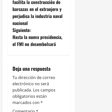
facilita la construcción de
v
barcazas en el extranjero y
perjudica la industria naval
e
nacional
g
Siguiente:
Hasta la nueva presidencia,
a
el FMI no desembolsará
c
i
Deja una respuesta
ó
Tu dirección de correo
n
electrónico no será
publicada.
Los campos
d
obligatorios están
e
marcados con
*
Comentario
*