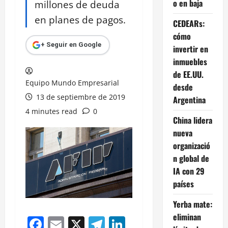
o en baja
millones de deuda
en planes de pagos.
CEDEARs:
cómo
+ Seguir en Google
invertir en
inmuebles
de EE.UU.
Equipo Mundo Empresarial
desde
13 de septiembre de 2019
Argentina
4 minutes read
0
China lidera
nueva
organizació
n global de
IA con 29
países
Yerba mate:
eliminan
Facebook
Email
X
Telegram
LinkedIn