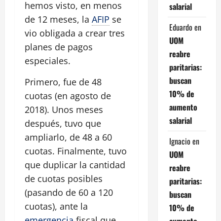
hemos visto, en menos
salarial
de 12 meses, la
AFIP
se
Eduardo
en
vio obligada a crear tres
UOM
planes de pagos
reabre
especiales.
paritarias:
buscan
Primero, fue de 48
10% de
cuotas (en agosto de
aumento
2018). Unos meses
salarial
después, tuvo que
ampliarlo, de 48 a 60
Ignacio
en
cuotas. Finalmente, tuvo
UOM
que duplicar la cantidad
reabre
de cuotas posibles
paritarias:
(pasando de 60 a 120
buscan
cuotas), ante la
10% de
emergencia
fiscal que
aumento