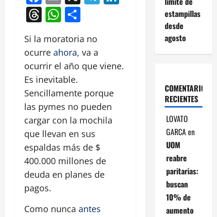
límite de
Threads
WhatsApp
Compartir
estampillas
desde
agosto
Si la moratoria no
ocurre
ahora
, va a
ocurrir el año que viene.
Es inevitable.
COMENTARIOS
Sencillamente porque
RECIENTES
las pymes no pueden
LOVATO
cargar con la mochila
GARCA
en
que llevan en sus
UOM
espaldas más de $
reabre
400.000 millones de
paritarias:
deuda en planes de
buscan
pagos.
10% de
Como nunca
antes
aumento