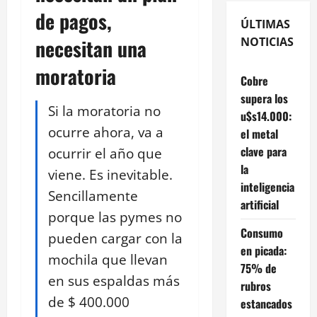
de pagos,
ÚLTIMAS
necesitan una
NOTICIAS
moratoria
Cobre
supera los
Si la moratoria no
u$s14.000:
ocurre ahora, va a
el metal
clave para
ocurrir el año que
la
viene. Es inevitable.
inteligencia
Sencillamente
artificial
porque las pymes no
Consumo
pueden cargar con la
en picada:
mochila que llevan
75% de
en sus espaldas más
rubros
de $ 400.000
estancados