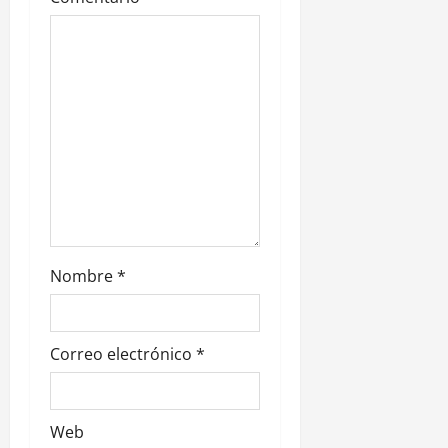
e
n
t
r
a
d
a
Nombre
*
s
Correo electrónico
*
Web