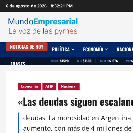
Saltar
6 de agosto de 2026
8:32:22 PM
al
contenido
NOTICIAS DE HOY
POLÍTICA
ECONOMÍA
NACION
|
|
|
$1520
$1530
$1976
$
OFICIAL
BLUE
TARJETA
MEP
FRASES
Economía
AFIP
Nacional
«Las deudas siguen escalan
deudas: La morosidad en Argentina 
aumento, con más de 4 millones de 