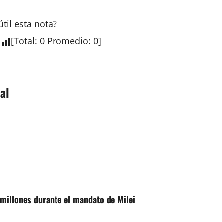
útil esta
nota
?
[
Total
:
0
Promedio
:
0
]
al
millones durante el mandato de Milei