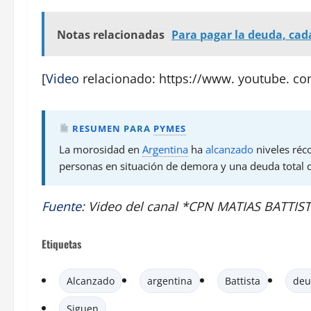
Notas relacionadas
Para pagar la deuda, cad
[
Video
relacionado: https://www. youtube. c
RESUMEN
PARA
PYMES
La morosidad en
Argentina
ha
alcanzado
niveles réc
personas en situación de demora y una deuda total q
Fuente
: Video del canal *CPN MATIAS BATTI
Etiquetas
Alcanzado
argentina
Battista
deu
Siguen