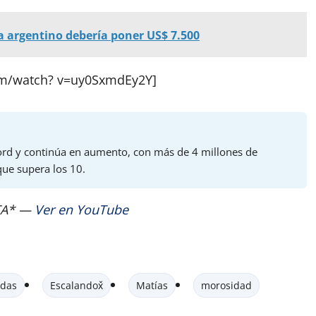
a argentino debería poner US$ 7.500
om/watch? v=uy0SxmdEy2Y]
ord y continúa en aumento, con más de 4 millones de
ue supera los 10.
STA* —
Ver en YouTube
das
Escalandox̌
Matías
morosidad