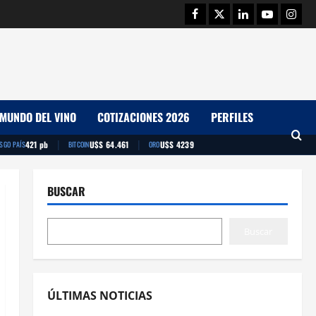
Facebook
Twitter
Linkedin
Youtube
Insta
MUNDO DEL VINO
COTIZACIONES 2026
PERFILES
|
|
421 pb
U$S 64.461
U$S 4239
ESGO PAÍS
BITCOIN
ORO
BUSCAR
Buscar
ÚLTIMAS NOTICIAS