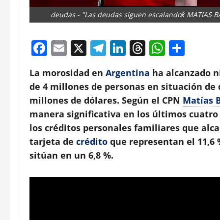
deudas - "Las deudas siguen escalandox̌ MATIAS B
Facebook
Email
X
Telegram
LinkedIn
Threads
Whats
Comp
La morosidad en
Argentina
ha alcanzado n
de 4 millones de personas en situación de
millones de dólares. Según el CPN
Matías B
manera significativa en los últimos cuatr
los créditos personales familiares que al
tarjeta de
crédito
que representan el
11,6
sitúan en un
6,8 %
.