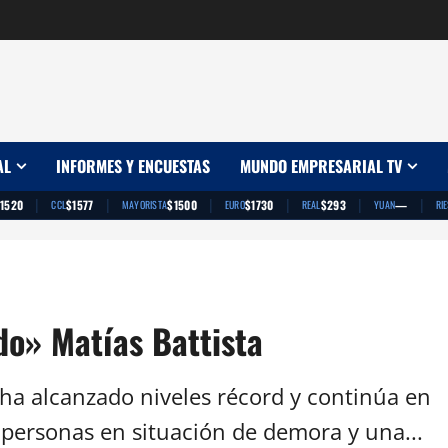
AL
INFORMES Y ENCUESTAS
MUNDO EMPRESARIAL TV
|
|
|
|
|
|
1520
$1577
$1500
$1730
$293
—
CCL
MAYORISTA
EURO
REAL
YUAN
RI
do» Matías Battista
ha alcanzado niveles récord y continúa en
personas en situación de demora y una...