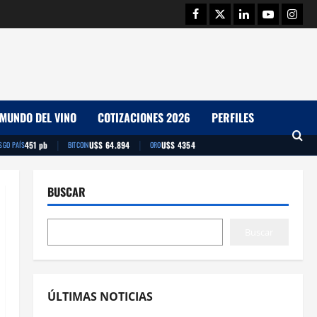
Facebook
Twitter
Linkedin
Youtube
Insta
MUNDO DEL VINO
COTIZACIONES 2026
PERFILES
|
|
451 pb
U$S 64.894
U$S 4354
SGO PAÍS
BITCOIN
ORO
BUSCAR
Buscar
ÚLTIMAS NOTICIAS