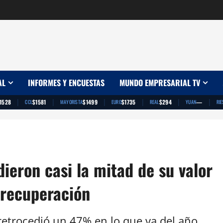
AL
INFORMES Y ENCUESTAS
MUNDO EMPRESARIAL TV
|
|
|
|
|
|
1528
$1581
$1499
$1735
$294
—
CCL
MAYORISTA
EURO
REAL
YUAN
RIE
ieron casi la mitad de su valor
 recuperación
retrocedió un 47% en lo que va del año.