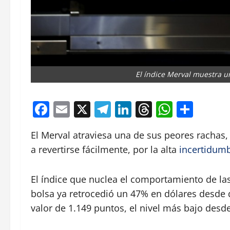
El índice Merval muestra un
Facebook
Email
X
Telegram
LinkedIn
Threads
Whats
Comp
El Merval atraviesa una de sus peores rachas, 
a revertirse fácilmente, por la alta
incertidum
El índice que nuclea el comportamiento de la
bolsa ya retrocedió un 47% en dólares desde 
valor de 1.149 puntos, el nivel más bajo desd