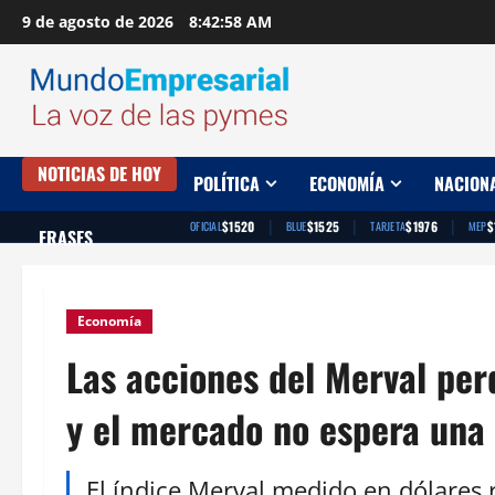
Saltar
9 de agosto de 2026
8:42:59 AM
al
contenido
NOTICIAS DE HOY
POLÍTICA
ECONOMÍA
NACION
|
|
|
$1520
$1525
$1976
$
OFICIAL
BLUE
TARJETA
MEP
FRASES
Economía
Las acciones del Merval perd
y el mercado no espera una
El índice Merval medido en dólares 