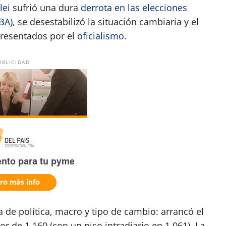
lei
sufrió una dura
derrota en las elecciones
PBA)
, se desestabilizó la situación cambiaria y el
presentados por el
oficialismo
.
UBLICIDAD
a de política, macro y tipo de cambio: arrancó el
r de 1.160 (con un piso intradiario en 1.061). La