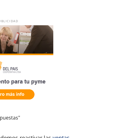
UBLICIDAD
puestas"
odemos reactivar las
ventas
.