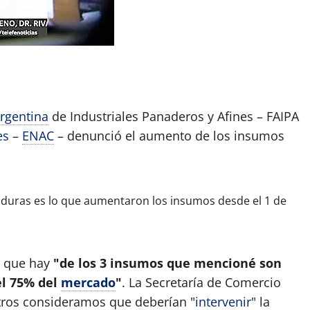
App
artir
rgentina
de Industriales Panaderos y Afines – FAIPA
es
–
ENAC
– denunció el aumento de los insumos
aduras es lo que aumentaron los insumos desde el 1 de
ó que hay
"de los 3 insumos que mencioné son
l 75% del
mercado
"
. La Secretaría de Comercio
otros consideramos que deberían "
intervenir
" la