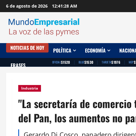
Saltar
6 de agosto de 2026
12:41:29 AM
al
contenido
NOTICIAS DE HOY
POLÍTICA
ECONOMÍA
NACION
|
|
|
$1520
$1530
$1976
$
OFICIAL
BLUE
TARJETA
MEP
FRASES
Industria
"La secretaría de comercio 
del Pan, los aumentos no pa
Gerardo Di Cosco, panadero dirigen