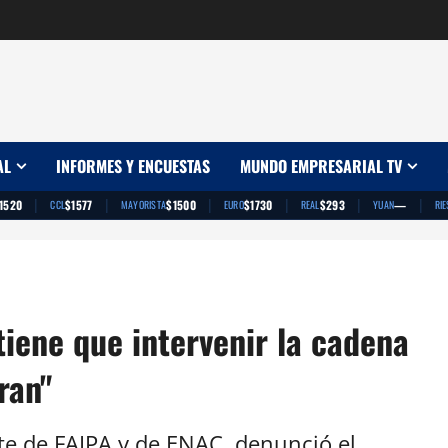
AL
INFORMES Y ENCUESTAS
MUNDO EMPRESARIAL TV
|
|
|
|
|
|
1520
$1577
$1500
$1730
$293
—
CCL
MAYORISTA
EURO
REAL
YUAN
RIE
tiene que intervenir la cadena
ran"
te de FAIPA y de ENAC, denunció el