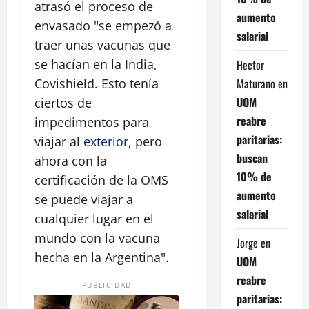
atrasó el proceso de
aumento
envasado "se empezó a
salarial
traer unas vacunas que
se hacían en la India,
Hector
Maturano
en
Covishield. Esto tenía
UOM
ciertos de
reabre
impedimentos para
paritarias:
viajar al
exterior
, pero
buscan
ahora con la
10% de
certificación de la OMS
aumento
se puede viajar a
salarial
cualquier lugar en el
mundo con la vacuna
Jorge
en
hecha en la Argentina".
UOM
reabre
PUBLICIDAD
paritarias: