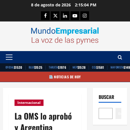
Saltar
8 de agosto de 2026
2:15:05 PM
al
Facebook
Twitter
Linkedin
Youtube
Instagram
contenido
Menú
principal
|
|
|
|
|
$1520
$1525
$1976
$1528
$1581
$14
OFICIAL
BLUE
TARJETA
MEP
CCL
MAYORISTA
NOTICIAS DE HOY
BUSCAR
Internacional
La OMS lo aprobó
Buscar
y Argentina