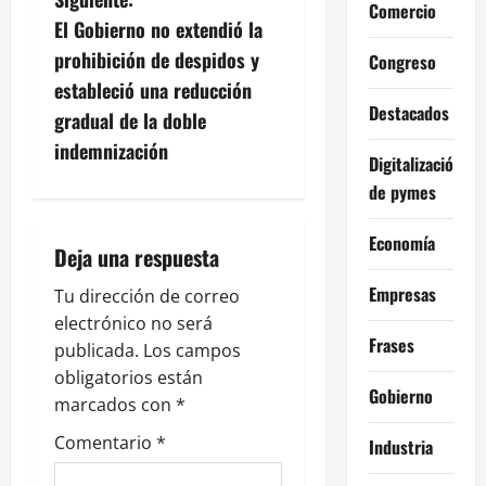
v
Comercio
El Gobierno no extendió la
e
prohibición de despidos y
Congreso
g
estableció una reducción
Destacados
gradual de la doble
a
indemnización
Digitalización
c
de pymes
i
Economía
Deja una respuesta
ó
Empresas
Tu dirección de correo
n
electrónico no será
Frases
publicada.
Los campos
d
obligatorios están
Gobierno
e
marcados con
*
Comentario
*
Industria
e