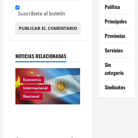
Política
Suscríbete al boletín
Principales
Provincias
Alternative:
Servicios
NOTICIAS RELACIONADAS
Sin
categoría
Economía
Sindicatos
Internacional
Nacional
Renovación del acuerdo
de swap entre Argentina y
China