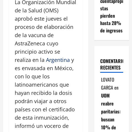
cuentapropi
La Organización Mundial
stas
de la Salud (OMS)
pierden
aprobó este jueves el
hasta 28%
proceso de elaboración
de ingresos
de la vacuna de
AstraZeneca cuyo
principio activo se
realiza en la
Argentina
y
COMENTARIOS
RECIENTES
es envasada en México,
con lo que los
LOVATO
latinoamericanos que
GARCA
en
hayan recibido la dosis
UOM
podrán viajar a otros
reabre
países con el certificado
paritarias:
de esta inmunización,
buscan
informó un vocero de
10% de