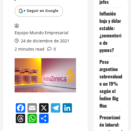
jefes
+ Seguir en Google
Inflación
baja y dólar
estable:
Equipo Mundo Empresarial
¿cementeri
24 de diciembre de 2021
o de
2 minutes read
0
pymes?
Peso
argentino
sobrevaluad
o un 19%
según el
Índice Big
Facebook
Email
X
Telegram
LinkedIn
Mac
Threads
WhatsApp
Compartir
Precarizaci
ón laboral: