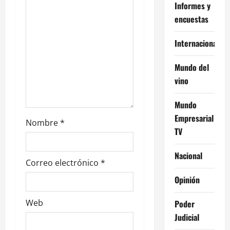
n
Informes y
encuestas
t
Internacional
r
Mundo del
a
vino
d
Mundo
a
Empresarial
Nombre
*
TV
s
Nacional
Correo electrónico
*
Opinión
Web
Poder
Judicial