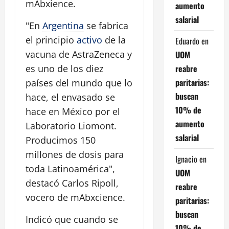
mAbxience.
aumento
salarial
"En
Argentina
se fabrica
el principio
activo
de la
Eduardo
en
vacuna de AstraZeneca y
UOM
reabre
es uno de los diez
paritarias:
países del mundo que lo
buscan
hace, el envasado se
10% de
hace en México por el
aumento
Laboratorio Liomont.
salarial
Producimos 150
millones de dosis para
Ignacio
en
toda Latinoamérica",
UOM
destacó Carlos Ripoll,
reabre
vocero de mAbxcience.
paritarias:
buscan
Indicó que cuando se
10% de