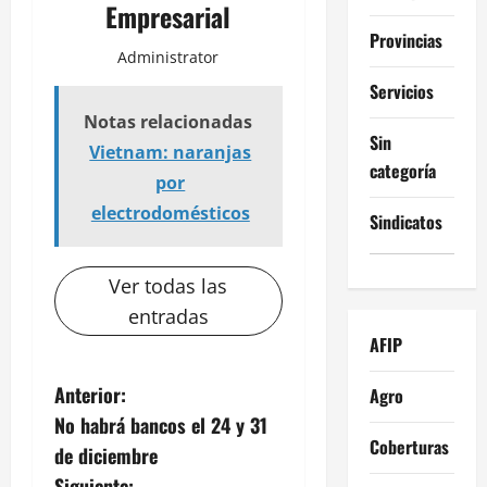
Empresarial
Provincias
Administrator
Servicios
Notas relacionadas
Sin
Vietnam: naranjas
categoría
por
electrodomésticos
Sindicatos
Ver todas las
entradas
AFIP
N
Anterior:
Agro
No habrá bancos el 24 y 31
a
Coberturas
de diciembre
Siguiente: