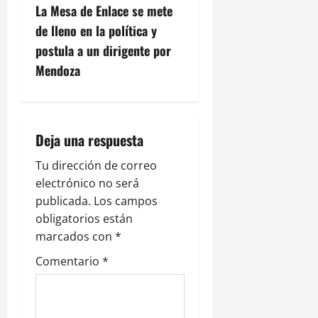
La Mesa de Enlace se mete
e
de lleno en la política y
g
postula a un dirigente por
Mendoza
a
c
i
Deja una respuesta
ó
Tu dirección de correo
electrónico no será
n
publicada.
Los campos
obligatorios están
d
marcados con
*
e
Comentario
*
e