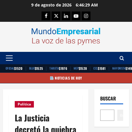
Saltar
9 de agosto de 2026
6:46:30 AM
al
Facebook
Twitter
Linkedin
Youtube
Instagram
contenido
Menú
principal
|
|
|
|
|
$1520
$1525
$1976
$1528
$1581
$14
OFICIAL
BLUE
TARJETA
MEP
CCL
MAYORISTA
NOTICIAS DE HOY
BUSCAR
Política
La Justicia
Buscar
decretó la quiebra