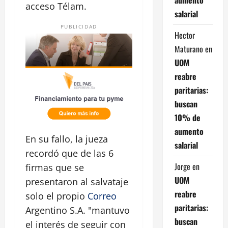
acceso Télam.
salarial
PUBLICIDAD
Hector
Maturano
en
UOM
reabre
paritarias:
buscan
10% de
aumento
En su fallo, la jueza
salarial
recordó que de las 6
Jorge
en
firmas que se
UOM
presentaron al salvataje
reabre
solo el propio
Correo
paritarias:
Argentino S.A. "mantuvo
buscan
el interés de seguir con