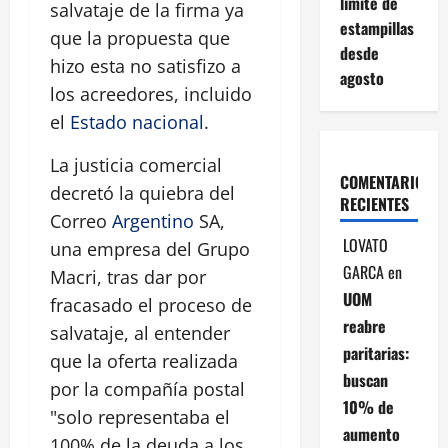
límite de
salvataje de la firma ya
estampillas
que la propuesta que
desde
hizo esta no satisfizo a
agosto
los acreedores, incluido
el
Estado nacional
.
La justicia comercial
COMENTARIOS
decretó la quiebra del
RECIENTES
Correo
Argentino
SA,
LOVATO
una empresa del Grupo
GARCA
en
Macri, tras dar por
UOM
fracasado el proceso de
reabre
salvataje, al entender
paritarias:
que la oferta realizada
buscan
por la compañía postal
10% de
"solo representaba el
aumento
100% de la deuda a los