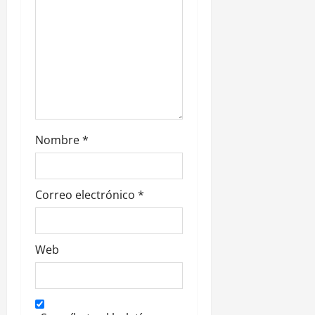
n
t
r
a
d
Nombre
*
a
s
Correo electrónico
*
Web