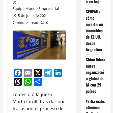
o en baja
Equipo Mundo Empresarial
CEDEARs:
5 de julio de 2021
cómo
7 minutes read
0
invertir en
inmuebles
de EE.UU.
desde
Argentina
China lidera
nueva
Facebook
Email
X
Telegram
LinkedIn
organizació
n global de
Threads
WhatsApp
Compartir
IA con 29
países
Lo decidió la jueza
Yerba mate:
Marta Cirulli tras dar por
eliminan
fracasado el proceso de