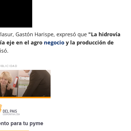
rlasur, Gastón Harispe, expresó que
"La hidrovía
nía eje en el agro
negocio
y la producción de
isó.
UBLICIDAD