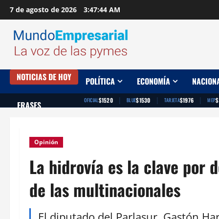
Saltar
7 de agosto de 2026
3:47:45 AM
al
contenido
NOTICIAS DE HOY
POLÍTICA
ECONOMÍA
NACION
|
|
|
$1520
$1530
$1976
$
OFICIAL
BLUE
TARJETA
MEP
FRASES
Opinión
La hidrovía es la clave por 
de las multinacionales
El diputado del Parlasur, Gastón Har