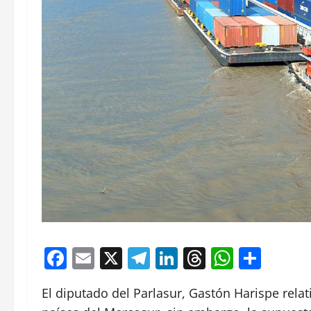
Facebook
Email
X
Telegram
LinkedIn
Threads
Whats
Comp
El diputado del Parlasur, Gastón Harispe relat