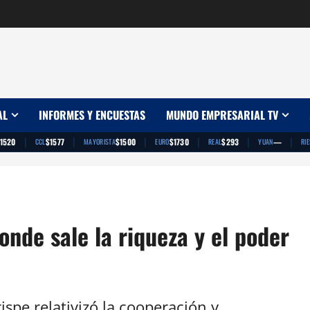
AL
INFORMES Y ENCUESTAS
MUNDO EMPRESARIAL TV
|
|
|
|
|
|
1520
$1577
$1500
$1730
$293
—
CCL
MAYORISTA
EURO
REAL
YUAN
RI
donde sale la riqueza y el poder
ispe relativizó la cooperación y