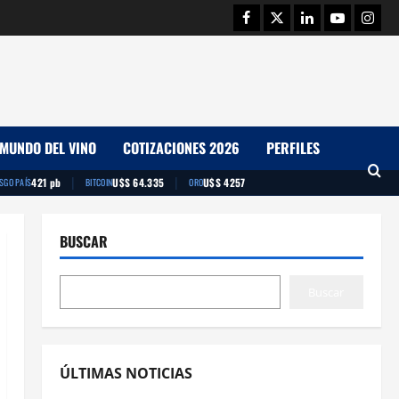
Facebook
Twitter
Linkedin
Youtube
Insta
MUNDO DEL VINO
COTIZACIONES 2026
PERFILES
|
|
421 pb
U$S 64.335
U$S 4257
ESGO PAÍS
BITCOIN
ORO
BUSCAR
Buscar
ÚLTIMAS NOTICIAS