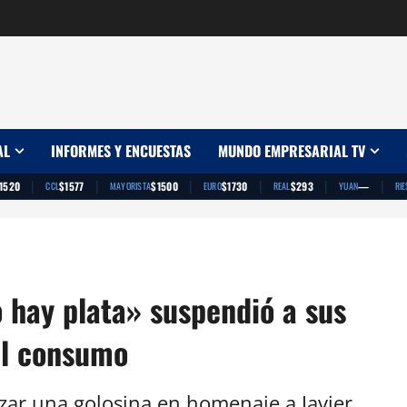
AL
INFORMES Y ENCUESTAS
MUNDO EMPRESARIAL TV
|
|
|
|
|
|
1520
$1577
$1500
$1730
$293
—
CCL
MAYORISTA
EURO
REAL
YUAN
RIE
 hay plata» suspendió a sus
el consumo
nzar una golosina en homenaje a Javier