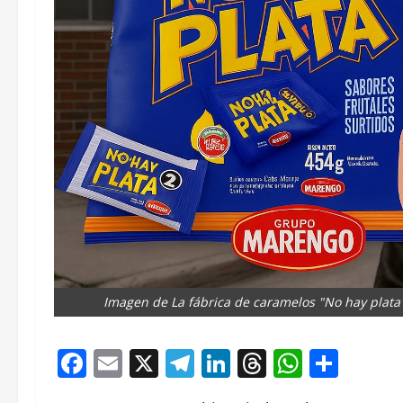
Imagen de La fábrica de caramelos "No hay plata
Facebook
Email
X
Telegram
LinkedIn
Threads
Whats
Comp