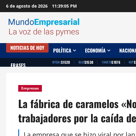
Saltar
6 de agosto de 2026
11:39:06 PM
al
contenido
NOTICIAS DE HOY
POLÍTICA
ECONOMÍA
NACION
|
|
|
$1520
$1530
$1976
$
OFICIAL
BLUE
TARJETA
MEP
FRASES
Empresas
La fábrica de caramelos «No
trabajadores por la caída d
La empresa que se hizo viral por la