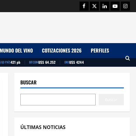
Facebook
Twitter
Linkedin
Youtube
Insta
MUNDO DEL VINO
COTIZACIONES 2026
PERFILES
|
|
421 pb
U$S 64.252
U$S 4244
SGO PAÍS
BITCOIN
ORO
BUSCAR
Buscar
ÚLTIMAS NOTICIAS