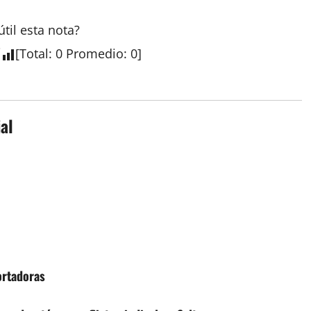
útil esta
nota
?
[
Total
:
0
Promedio
:
0
]
al
ortadoras