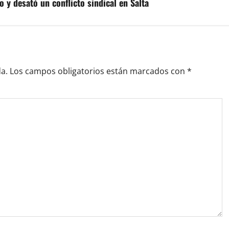
 y desató un conflicto sindical en Salta
a.
Los campos obligatorios están marcados con
*