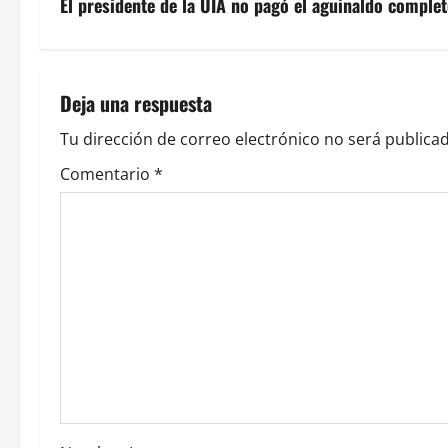
v
El presidente de la UIA no pagó el aguinaldo completo
e
g
Deja una respuesta
a
Tu dirección de correo electrónico no será publicad
c
Comentario
*
i
ó
n
d
e
e