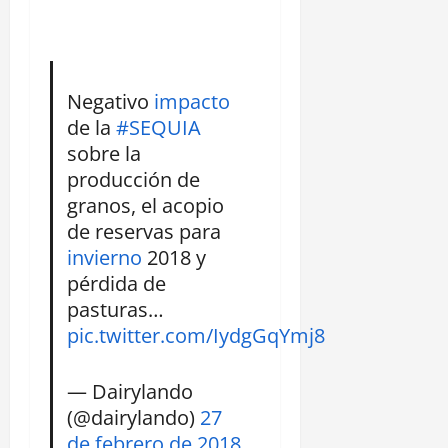
Negativo
impacto
de la
#SEQUIA
sobre la
producción de
granos, el acopio
de reservas para
invierno
2018 y
pérdida de
pasturas…
pic.twitter.com/IydgGqYmj8
— Dairylando
(@dairylando)
27
de febrero de 2018