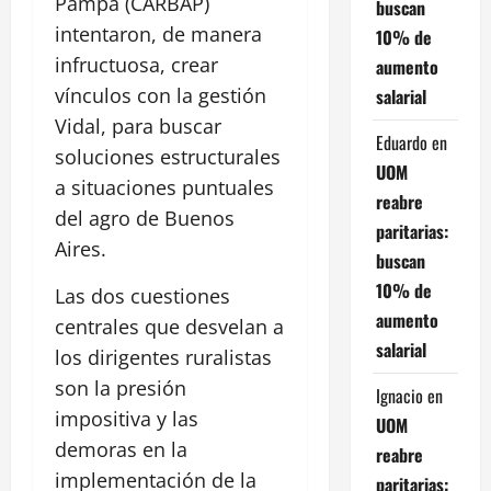
Pampa (CARBAP)
buscan
intentaron, de manera
10% de
infructuosa, crear
aumento
vínculos con la gestión
salarial
Vidal, para buscar
Eduardo
en
soluciones estructurales
UOM
a situaciones puntuales
reabre
del agro de Buenos
paritarias:
Aires.
buscan
10% de
Las dos cuestiones
aumento
centrales que desvelan a
salarial
los dirigentes ruralistas
son la presión
Ignacio
en
impositiva y las
UOM
demoras en la
reabre
implementación de la
paritarias: