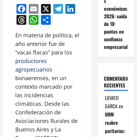
s
Facebook
Email
X
Telegram
LinkedIn
económicas
2026: caída
Threads
WhatsApp
Compartir
de 10
puntos en
En materia de política, el
confianza
año anterior fue de
empresarial
“vacas flacas” para los
productores
agropecuarios
bonaerenses, en un
COMENTARIOS
RECIENTES
contexto marcado por
las incidencias
LOVATO
climáticas. Desde las
GARCA
en
Confederación de
UOM
Asociaciones Rurales de
reabre
Buenos Aires y La
paritarias: