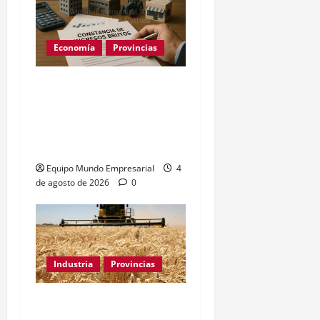
Economía
Provincias
Constancia de Ingresos
Brutos de ARBA: cómo
sacarla paso a paso
(2026)
Equipo Mundo Empresarial
4
de agosto de 2026
0
Industria
Provincias
Industria bonaerense: