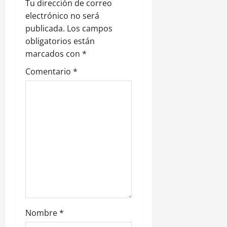
Tu dirección de correo
n
electrónico no será
publicada.
Los campos
d
obligatorios están
e
marcados con
*
Comentario
*
e
n
t
r
a
d
a
Nombre
*