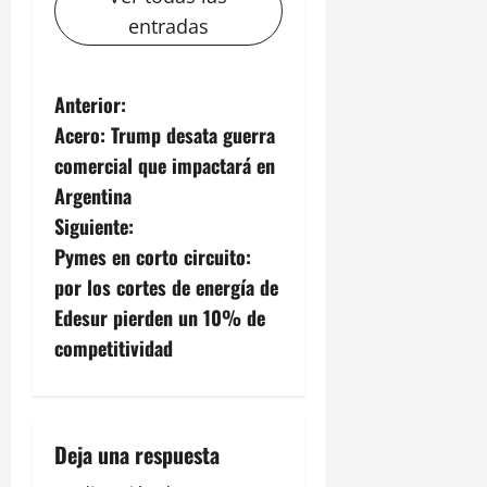
entradas
N
Anterior:
Acero: Trump desata guerra
a
comercial que impactará en
v
Argentina
Siguiente:
e
Pymes en corto circuito:
g
por los cortes de energía de
Edesur pierden un 10% de
a
competitividad
c
i
Deja una respuesta
ó