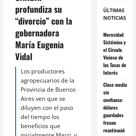
profundiza su
ÚLTIMAS
“divorcio” con la
NOTICIAS
gobernadora
Morosidad
María Eugenia
Sistémica y
el Círculo
Vidal
Vicioso de
las Tasas de
Los productores
Interés
agropecuarios de la
Clase media
Provincia de Buenos
sin
Aires ven que se
confianza:
diluyen con el paso
dólares
guardados
del tiempo los
frenan
beneficios que
reactivació
inicialmente Macri, y