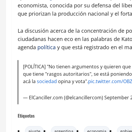
economista, conocida por su defensa del lib
que priorizan la producción nacional y el fort
La discusión acerca de la concentración de po
ciudadanas hacen eco en las palabras de Kato
agenda
política
y que está registrado en el ma
[POLÍTICA] "No tienen argumentos y quieren que
que tiene "rasgos autoritarios", se está poniendo
acá la
sociedad
opina y vota".
pic.twitter.com/O
— ElCanciller.com (@elcancillercom)
September 2
Etiquetas
ajuste
argentina
economia
gobie