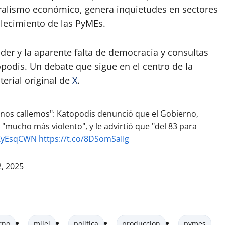
eralismo económico, genera inquietudes en sectores
alecimiento de las PyMEs.
der y la aparente falta de democracia y consultas
podis. Un debate que sigue en el centro de la
terial original de
X
.
 nos callemos": Katopodis denunció que el Gobierno,
 "mucho más violento", y le advirtió que "del 83 para
BZyEsqCWN
https://t.co/8DSomSaIIg
, 2025
rno
milei
politica
produccion
pymes