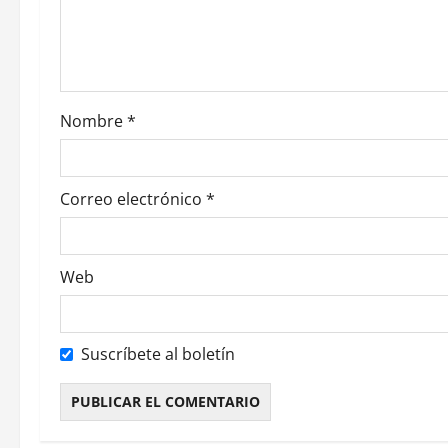
d
e
e
Nombre
*
n
t
Correo electrónico
*
r
a
Web
d
a
Suscríbete al boletín
s
Alternative: