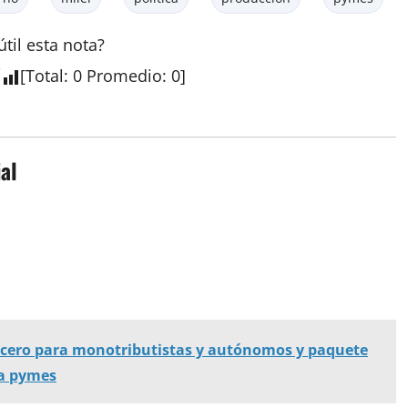
útil esta
nota
?
[
Total
:
0
Promedio
:
0
]
al
a cero para monotributistas y autónomos y paquete
 a pymes