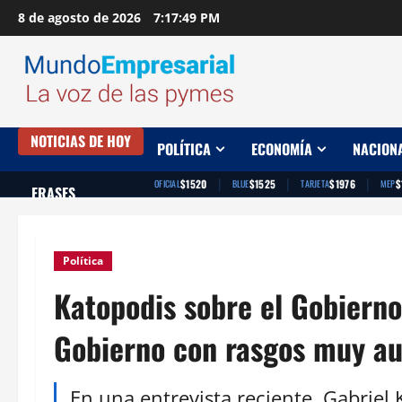
Saltar
8 de agosto de 2026
7:17:50 PM
al
contenido
NOTICIAS DE HOY
POLÍTICA
ECONOMÍA
NACION
|
|
|
$1520
$1525
$1976
$
OFICIAL
BLUE
TARJETA
MEP
FRASES
Política
Katopodis sobre el Gobierno 
Gobierno con rasgos muy au
En una entrevista reciente, Gabriel