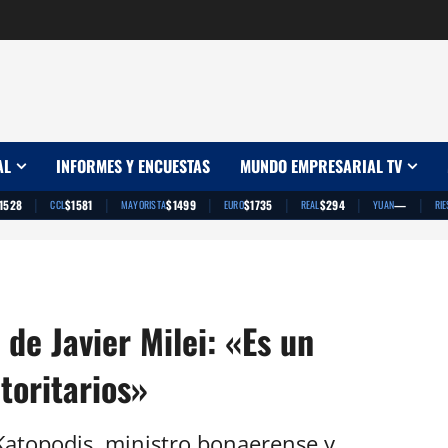
AL
INFORMES Y ENCUESTAS
MUNDO EMPRESARIAL TV
|
|
|
|
|
|
1528
$1581
$1499
$1735
$294
—
CCL
MAYORISTA
EURO
REAL
YUAN
RIE
de Javier Milei: «Es un
toritarios»
 Katopodis, ministro bonaerense y