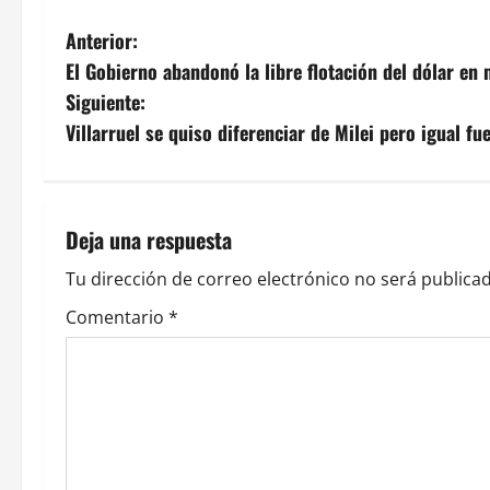
N
Anterior:
El Gobierno abandonó la libre flotación del dólar en
a
Siguiente:
v
Villarruel se quiso diferenciar de Milei pero igual f
e
g
Deja una respuesta
a
Tu dirección de correo electrónico no será publicad
c
Comentario
*
i
ó
n