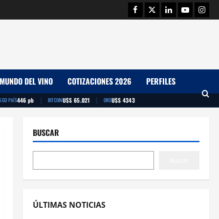
Facebook
Twitter
Linkedin
Youtube
Insta
MUNDO DEL VINO
COTIZACIONES 2026
PERFILES
|
|
446 pb
U$S 65.021
U$S 4343
SGO PAÍS
BITCOIN
ORO
BUSCAR
Buscar
ÚLTIMAS NOTICIAS