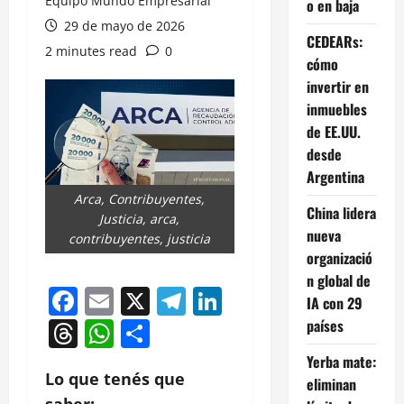
Equipo Mundo Empresarial
o en baja
29 de mayo de 2026
CEDEARs:
2 minutes read
0
cómo
invertir en
inmuebles
de EE.UU.
desde
Argentina
Arca, Contribuyentes,
China lidera
Justicia, arca,
nueva
contribuyentes, justicia
organizació
n global de
Facebook
Email
X
Telegram
LinkedIn
IA con 29
Threads
WhatsApp
Compartir
países
Yerba mate:
Lo que tenés que
eliminan
saber: