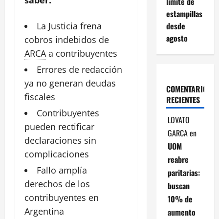
límite de
estampillas
desde
La Justicia frena
agosto
cobros indebidos de
ARCA
a
contribuyentes
Errores de redacción
ya no generan deudas
COMENTARIOS
fiscales
RECIENTES
Contribuyentes
LOVATO
pueden rectificar
GARCA
en
declaraciones sin
UOM
complicaciones
reabre
Fallo amplía
paritarias:
derechos de los
buscan
contribuyentes en
10% de
Argentina
aumento