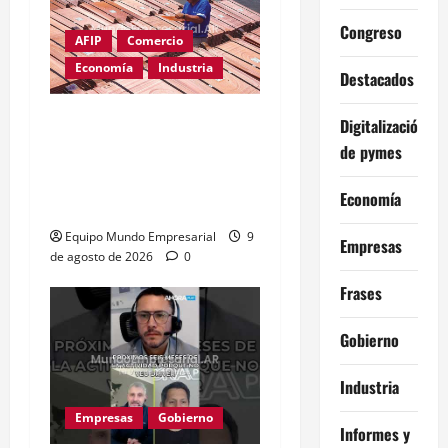
Congreso
AFIP
Comercio
Economía
Industria
Destacados
Cobre supera los
Digitalización
u$s14.000: el metal clave
de pymes
para la inteligencia
Economía
artificial
Equipo Mundo Empresarial
9
Empresas
de agosto de 2026
0
Frases
Gobierno
Industria
Empresas
Gobierno
Informes y