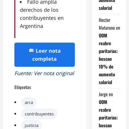
Fallo amplía
salarial
derechos de los
contribuyentes en
Hector
Argentina
Maturano
en
UOM
reabre
Leer nota
paritarias:
buscan
completa
10% de
Fuente
:
Ver nota original
aumento
salarial
Etiquetas
Jorge
en
UOM
arca
reabre
contribuyentes
paritarias:
buscan
justicia