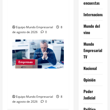
encuestas
Inflación baja y dólar
estable: ¿cementerio de
Internacional
pymes?
Mundo del
Equipo Mundo Empresarial
8
vino
de agosto de 2026
0
Mundo
Empresarial
TV
Empresas
Nacional
Precarización laboral:
Opinión
cuentapropistas pierden
hasta 28% de ingresos
Poder
Equipo Mundo Empresarial
8
Judicial
de agosto de 2026
0
Política