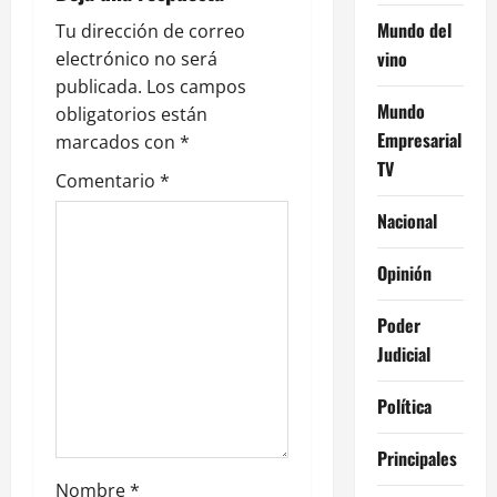
ó
Mundo del
Tu dirección de correo
n
vino
electrónico no será
publicada.
Los campos
d
Mundo
obligatorios están
Empresarial
e
marcados con
*
TV
Comentario
*
e
Nacional
n
Opinión
t
Poder
r
Judicial
a
Política
d
Principales
a
Nombre
*