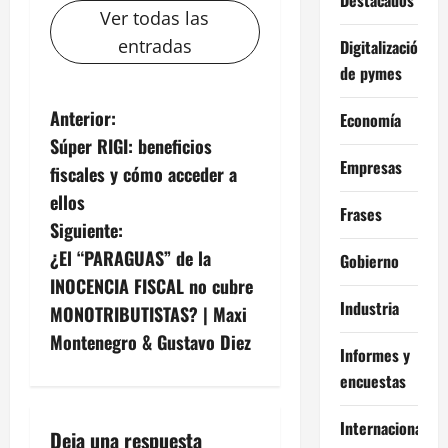
Ver todas las
entradas
Digitalización
de pymes
N
Anterior:
Economía
Súper RIGI: beneficios
a
Empresas
fiscales y cómo acceder a
v
ellos
Frases
Siguiente:
e
¿El “PARAGUAS” de la
Gobierno
g
INOCENCIA FISCAL no cubre
Industria
MONOTRIBUTISTAS? | Maxi
a
Montenegro & Gustavo Diez
Informes y
c
encuestas
i
Internacional
Deja una respuesta