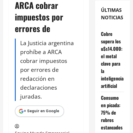
ARCA cobrar
ÚLTIMAS
impuestos por
NOTICIAS
errores de
Cobre
supera los
La Justicia argentina
u$s14.000:
prohíbe a ARCA
el metal
cobrar impuestos
clave para
por errores de
la
redacción en
inteligencia
artificial
declaraciones
juradas.
Consumo
en picada:
+ Seguir en Google
75% de
rubros
estancados