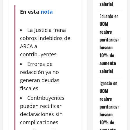
salarial
En esta
nota
Eduardo
en
UOM
La Justicia frena
reabre
cobros indebidos de
paritarias:
ARCA a
buscan
contribuyentes
10% de
aumento
Errores de
salarial
redacción ya no
generan deudas
Ignacio
en
fiscales
UOM
Contribuyentes
reabre
pueden rectificar
paritarias:
declaraciones sin
buscan
10% de
complicaciones
aumento