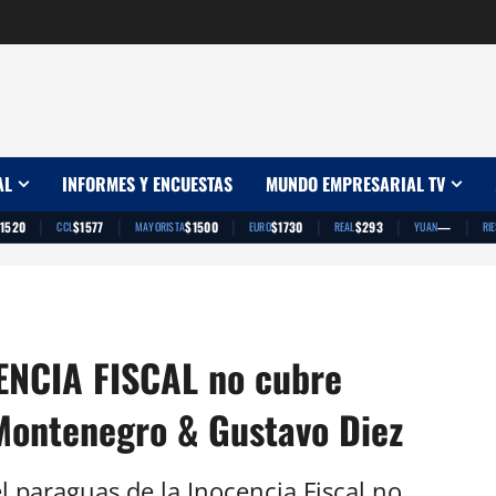
AL
INFORMES Y ENCUESTAS
MUNDO EMPRESARIAL TV
|
|
|
|
|
|
1520
$1577
$1500
$1730
$293
—
CCL
MAYORISTA
EURO
REAL
YUAN
RI
ENCIA FISCAL no cubre
ontenegro & Gustavo Diez
l paraguas de la Inocencia Fiscal no