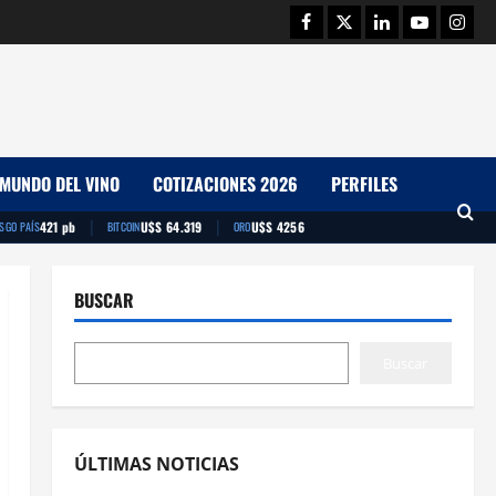
Facebook
Twitter
Linkedin
Youtube
Insta
MUNDO DEL VINO
COTIZACIONES 2026
PERFILES
|
|
421 pb
U$S 64.319
U$S 4256
ESGO PAÍS
BITCOIN
ORO
BUSCAR
Buscar
ÚLTIMAS NOTICIAS