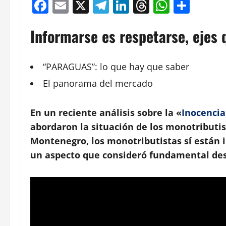
Facebook
Email
X
Telegram
LinkedIn
Threads
Whats
Comp
Informarse es respetarse, ejes q
“PARAGUAS”: lo que hay que saber
El panorama del mercado
En un reciente análisis sobre la «
Inocencia
abordaron la situación de los monotributis
Montenegro, los monotributistas sí están in
un aspecto que consideró fundamental des