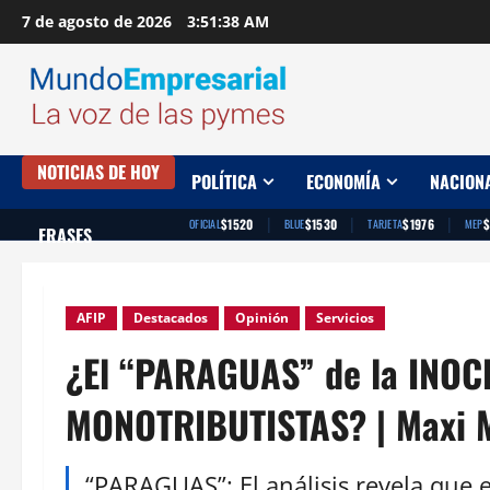
Saltar
7 de agosto de 2026
3:51:39 AM
al
contenido
NOTICIAS DE HOY
POLÍTICA
ECONOMÍA
NACION
|
|
|
$1520
$1530
$1976
$
OFICIAL
BLUE
TARJETA
MEP
FRASES
AFIP
Destacados
Opinión
Servicios
¿El “PARAGUAS” de la INOC
MONOTRIBUTISTAS? | Maxi M
“PARAGUAS”: El análisis revela que e