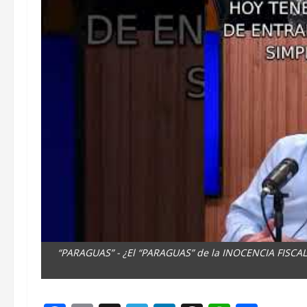
“PARAGUAS” - ¿El “PARAGUAS” de la INOCENCIA FISC