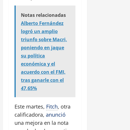
Notas relacionadas
Alberto Fernández
logró un amplio
triunfo sobre Macri,
poniendo en jaque
su política
económica y el
acuerdo con el FMI,
tras ganarle con el
47,65%
Este martes,
Fitch
, otra
calificadora,
anunció
una mejora en la nota