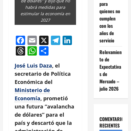
de dólares" y dijo que no
para
habrá medidas para
quienes no
estimular la economía en
cumplen
2027
con los
años de
Facebook
Email
X
Telegram
LinkedIn
servicio
Threads
WhatsApp
Compartir
Relevamien
to de
José Luis Daza
, el
Expectativa
secretario de Política
s de
Mercado –
Económica del
julio 2026
Ministerio de
Economía
, prometió
una futura “avalancha
de dólares” para el
COMENTARIOS
país y descartó que la
RECIENTES
administración de