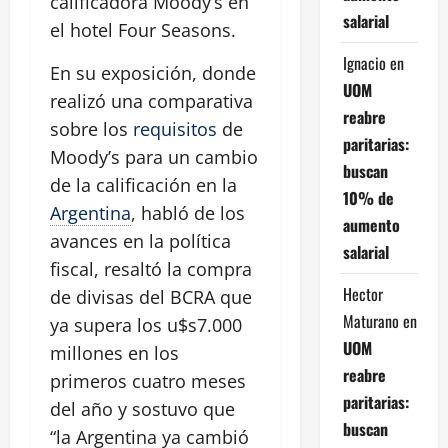
calificadora Moody’s en
salarial
el hotel Four Seasons.
Ignacio
en
En su exposición, donde
UOM
realizó una comparativa
reabre
sobre los
requisitos
de
paritarias:
Moody’s para un cambio
buscan
de la calificación en la
10% de
Argentina
, habló de los
aumento
avances en la política
salarial
fiscal, resaltó la compra
Hector
de divisas del BCRA que
Maturano
en
ya supera los u$s7.000
UOM
millones en los
reabre
primeros cuatro meses
paritarias:
del año y sostuvo que
buscan
“la Argentina ya cambió