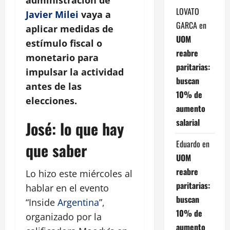
LOVATO
Javier Milei
vaya a
GARCA
en
aplicar medidas de
UOM
estímulo fiscal o
reabre
monetario para
paritarias:
impulsar la actividad
buscan
antes de las
10% de
elecciones.
aumento
salarial
José: lo que hay
Eduardo
en
que saber
UOM
reabre
Lo hizo este miércoles al
paritarias:
hablar en el evento
buscan
“Inside
Argentina
”,
10% de
organizado por la
aumento