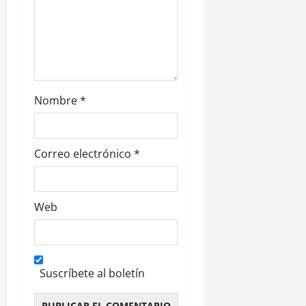
r
a
d
a
Nombre
*
s
Correo electrónico
*
Web
Suscríbete al boletín