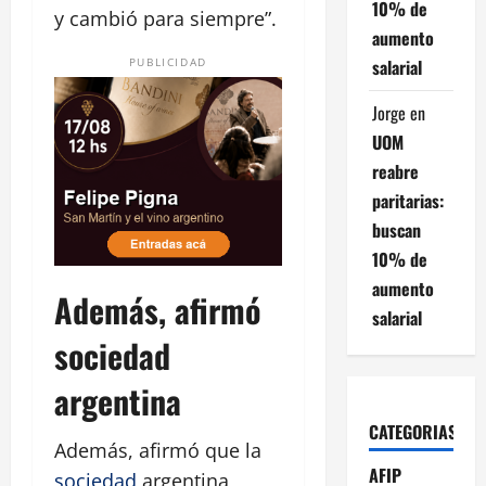
10% de
y cambió para siempre”.
aumento
salarial
PUBLICIDAD
Jorge
en
UOM
reabre
paritarias:
buscan
10% de
aumento
Además, afirmó
salarial
sociedad
argentina
CATEGORIAS
Además, afirmó que la
AFIP
sociedad
argentina