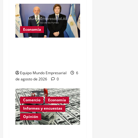
Economía
Brasil: tasa de interés
baja a 14% y afecta
costos financieros
Equipo Mundo Empresarial
6
de agosto de 2026
0
Comercio
Economía
Informes y encuestas
Opinión
Relevamiento de