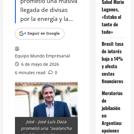
prometió una masiva
Salud Mario
llegada de divisas
Lugones,
«Estaba al
por la energía y la...
tanto de
todo»
+ Seguir en Google
Brasil: tasa
de interés
Equipo Mundo Empresarial
baja a 14%
6 de mayo de 2026
y afecta
6 minutes read
0
costos
financieros
Moratorias
de
jubilación
en
José - José Luis Daza
Argentina:
prometió una "avalancha
opciones