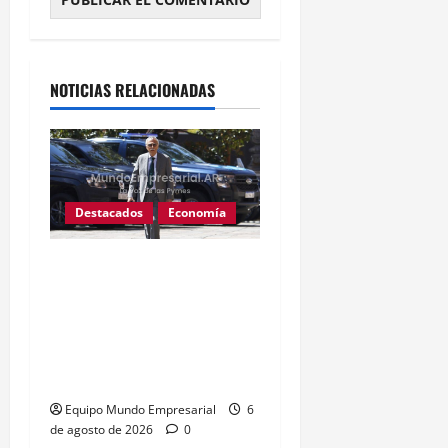
Alternative:
NOTICIAS RELACIONADAS
Destacados
Economía
Fentanilo adulterado: La
exdirectora del Anmat
involucró al Ministro de
Salud Mario Lugones,
«Estaba al tanto de todo»
Equipo Mundo Empresarial
6
de agosto de 2026
0