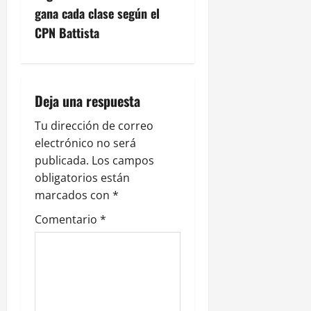
gana cada clase según el
a
CPN Battista
c
i
Deja una respuesta
ó
Tu dirección de correo
n
electrónico no será
publicada.
Los campos
d
obligatorios están
e
marcados con
*
Comentario
*
e
n
t