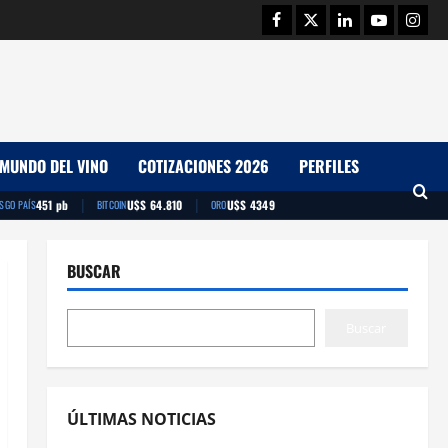
Facebook
Twitter
Linkedin
Youtube
Insta
MUNDO DEL VINO
COTIZACIONES 2026
PERFILES
|
|
451 pb
U$S 64.810
U$S 4349
ESGO PAÍS
BITCOIN
ORO
BUSCAR
Buscar
ÚLTIMAS NOTICIAS