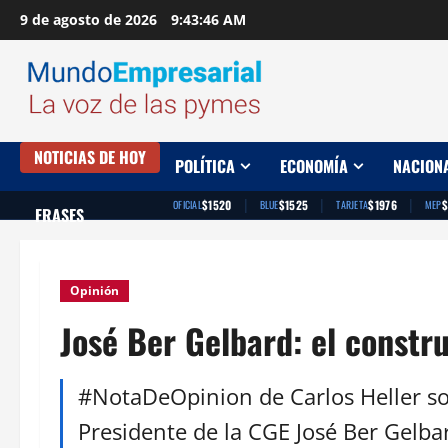
Saltar
9 de agosto de 2026
9:43:47 AM
al
contenido
NOTICIAS DE HOY
POLÍTICA
ECONOMÍA
NACION
|
|
|
$1520
$1525
$1976
$
OFICIAL
BLUE
TARJETA
MEP
FRASES
Opinión
José Ber Gelbard: el constr
#NotaDeOpinion de Carlos Heller so
Presidente de la CGE José Ber Gelba