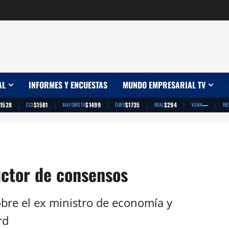
AL
INFORMES Y ENCUESTAS
MUNDO EMPRESARIAL TV
|
|
|
|
|
|
1528
$1581
$1499
$1735
$294
—
CCL
MAYORISTA
EURO
REAL
YUAN
RI
uctor de consensos
bre el ex ministro de economía y
rd