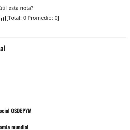
útil esta
nota
?
[
Total
:
0
Promedio
:
0
]
al
 social OSDEPYM
nomia mundial