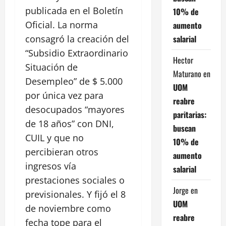
publicada en el Boletín
10% de
Oficial. La norma
aumento
salarial
consagró la creación del
“Subsidio Extraordinario
Hector
Situación de
Maturano
en
Desempleo” de $ 5.000
UOM
por única vez para
reabre
desocupados “mayores
paritarias:
de 18 años” con DNI,
buscan
CUIL y que no
10% de
percibieran otros
aumento
ingresos vía
salarial
prestaciones sociales o
Jorge
en
previsionales. Y fijó el 8
UOM
de noviembre como
reabre
fecha tope para el