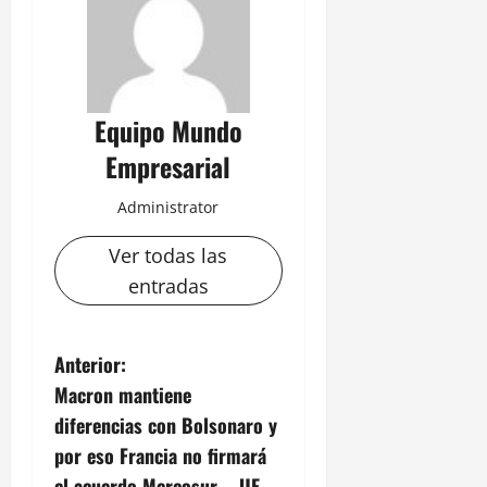
Equipo Mundo
Empresarial
Administrator
Ver todas las
entradas
N
Anterior:
Macron mantiene
a
diferencias con Bolsonaro y
v
por eso Francia no firmará
el acuerdo Mercosur – UE