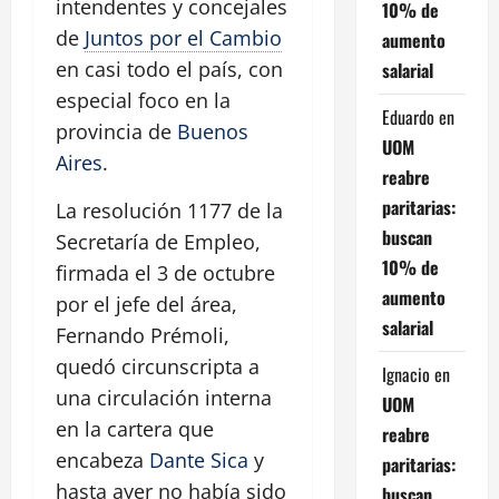
intendentes y concejales
10% de
de
Juntos por el Cambio
aumento
en casi todo el país, con
salarial
especial foco en la
Eduardo
en
provincia de
Buenos
UOM
Aires
.
reabre
paritarias:
La resolución 1177 de la
buscan
Secretaría de Empleo,
10% de
firmada el 3 de octubre
aumento
por el jefe del área,
salarial
Fernando Prémoli,
quedó circunscripta a
Ignacio
en
una circulación interna
UOM
en la cartera que
reabre
encabeza
Dante Sica
y
paritarias:
hasta ayer no había sido
buscan