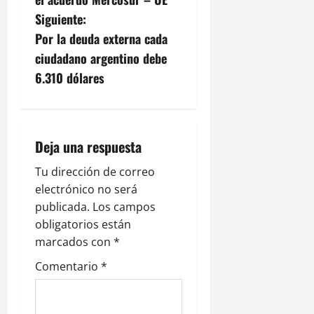
e
Siguiente:
g
Por la deuda externa cada
ciudadano argentino debe
a
6.310 dólares
c
i
Deja una respuesta
ó
Tu dirección de correo
n
electrónico no será
publicada.
Los campos
d
obligatorios están
e
marcados con
*
Comentario
*
e
n