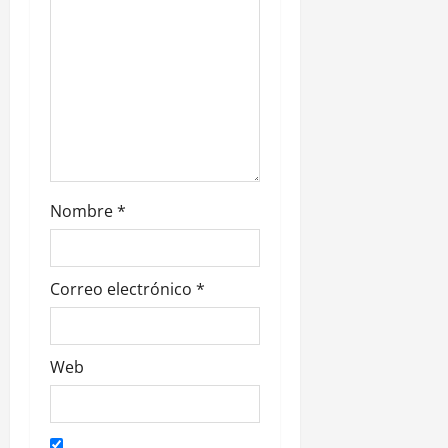
t
r
a
d
a
Nombre
*
s
Correo electrónico
*
Web