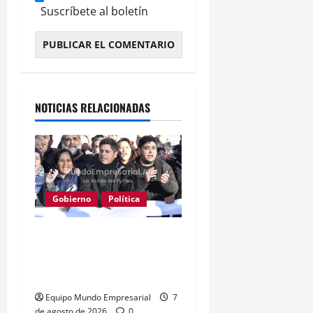
Suscríbete al boletín
Alternative:
NOTICIAS RELACIONADAS
Gobierno
Política
Kicillof acusa a Milei: los
salarios no alcanzan para
lo básico
Equipo Mundo Empresarial
7
de agosto de 2026
0