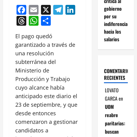
critica al
Facebook
Email
X
Telegram
LinkedIn
gobierno
por su
Threads
WhatsApp
Compartir
indiferencia
hacia los
El pago quedó
salarios
garantizado a través de
una resolución
subterránea del
Ministerio de
COMENTARIOS
RECIENTES
Producción y Trabajo
cuyo alcance había
LOVATO
anticipado este diario el
GARCA
en
23 de septiembre, y que
UOM
desde entonces
reabre
comenzaron a gestionar
paritarias:
candidatos a
buscan