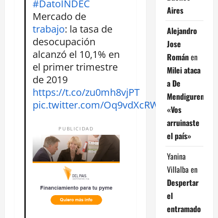
#DatoINDEC
Aires
Mercado de
trabajo
: la tasa de
Alejandro
desocupación
Jose
alcanzó el 10,1% en
Román
en
el primer trimestre
Milei ataca
de 2019
a De
https://t.co/zu0mh8vjPT
Mendiguren:
pic.twitter.com/Oq9vdXcRWr
«Vos
arruinaste
PUBLICIDAD
el país»
Yanina
Villalba
en
Despertar
el
entramado