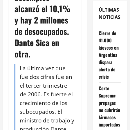
alcanzó el 10,1%
ÚLTIMAS
y hay 2 millones
NOTICIAS
de desocupados.
Cierre de
Dante Sica en
41.000
kioscos en
otra.
Argentina
dispara
La última vez que
alerta de
fue dos cifras fue en
crisis
el tercer trimestre
Corte
de 2006. Es fuerte el
Suprema:
crecimiento de los
prepagas
no cubrirán
subocupados. El
fármacos
ministro de trabajo y
importados
producción Dante