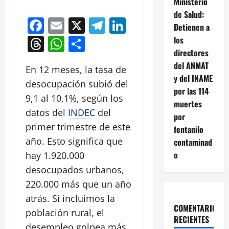
Ministerio
de Salud:
Facebook
Email
X
Telegram
LinkedIn
Detienen a
Threads
WhatsApp
Compartir
los
directores
del ANMAT
En 12 meses, la tasa de
y del INAME
desocupación subió del
por las 114
9,1 al 10,1%, según los
muertes
datos del
INDEC
del
por
primer trimestre de este
fentanilo
año. Esto significa que
contaminad
o
hay 1.920.000
desocupados urbanos,
220.000 más que un año
atrás. Si incluimos la
COMENTARIOS
población rural, el
RECIENTES
desempleo golpea más