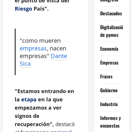
el punto de vista del
Riesgo
País".
Destacados
Digitalización
de pymes
"como mueren
empresas
, nacen
Economía
empresas"
Dante
Empresas
Sica
Frases
Gobierno
"Estamos entrando en
la
etapa
en la que
Industria
empezamos a ver
signos de
Informes y
recuperación",
destacó
encuestas