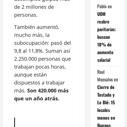
Pablo
en
de 2 millones de
UOM
personas.
reabre
También aumentó,
paritarias:
mucho más, la
buscan
subocupación: pasó del
10% de
9,8 al 11,8%. Suman así
aumento
2.250.000 personas que
salarial
trabajan pocas horas,
Raul
aunque están
Monsalvo
en
dispuestos a trabajar
Cierre de
más.
Son 420.000 más
Tostado y
que un año atrás.
Le Blé: 15
locales
menos en
Buenos