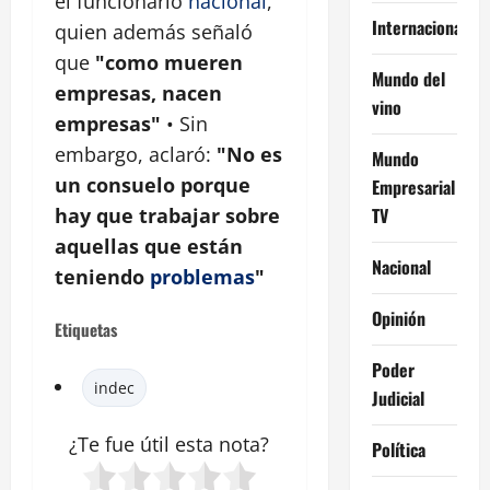
el funcionario
nacional
,
Internacional
quien además señaló
que
"como mueren
Mundo del
empresas, nacen
vino
empresas"
• Sin
embargo, aclaró:
"No es
Mundo
un consuelo porque
Empresarial
TV
hay que trabajar sobre
aquellas que están
Nacional
teniendo
problemas
"
Opinión
Etiquetas
Poder
indec
Judicial
¿Te fue útil esta
nota
?
Política