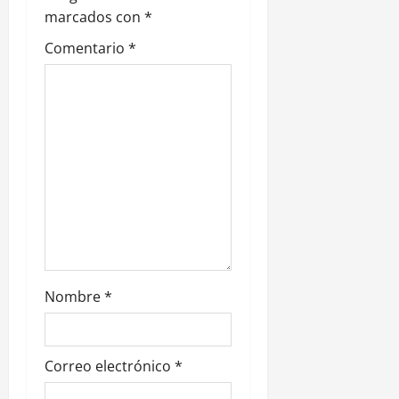
d
marcados con
*
e
Comentario
*
e
n
t
r
a
d
Nombre
*
a
s
Correo electrónico
*