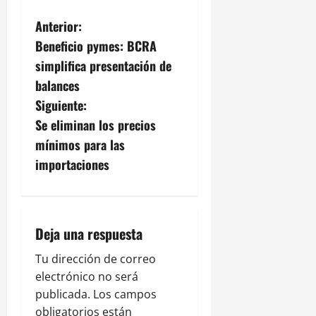
N
Anterior:
Beneficio pymes: BCRA
a
simplifica presentación de
v
balances
Siguiente:
e
Se eliminan los precios
g
mínimos para las
importaciones
a
c
i
Deja una respuesta
ó
Tu dirección de correo
electrónico no será
n
publicada.
Los campos
obligatorios están