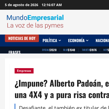
Saltar
5 de agosto de 2026
12:16:08 AM
al
contenido
NOTICIAS DE HOY
POLÍTICA
ECONOMÍA
NACION
|
|
|
$1520
$1540
$1976
OFICIAL
BLUE
TARJETA
MEP
FRASES
Empresas
¿Impune? Alberto Padoán, e
una 4X4 y a pura risa contra
Desafiante, el también ex titular de