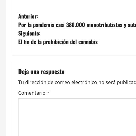
N
Anterior:
Por la pandemia casi 380.000 monotributistas y aut
a
Siguiente:
v
El fin de la prohibición del cannabis
e
g
Deja una respuesta
a
Tu dirección de correo electrónico no será publicad
c
Comentario
*
i
ó
n