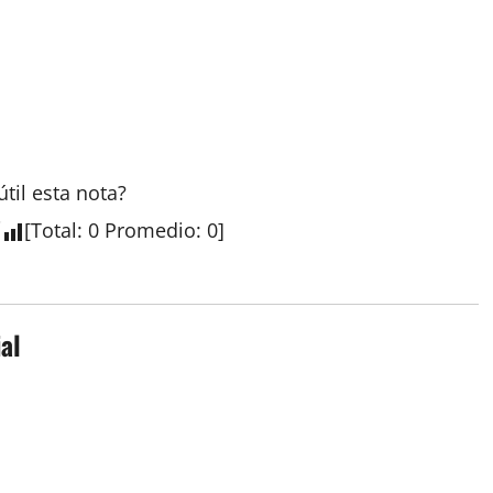
útil esta
nota
?
[
Total
:
0
Promedio
:
0
]
al