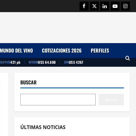
Facebook
Twitter
Linkedin
Youtube
Insta
MUNDO DEL VINO
COTIZACIONES 2026
PERFILES
|
|
421 pb
U$S 64.600
U$S 4267
SGO PAÍS
BITCOIN
ORO
BUSCAR
Buscar
ÚLTIMAS NOTICIAS