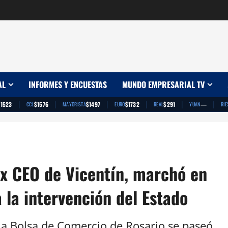
AL
INFORMES Y ENCUESTAS
MUNDO EMPRESARIAL TV
|
|
|
|
|
|
$1523
$1576
$1497
$1732
$291
—
CCL
MAYORISTA
EURO
REAL
YUAN
RIE
x CEO de Vicentín, marchó en
 la intervención del Estado
 la Bolsa de Comercio de Rosario se paseó