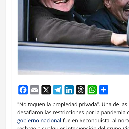
Facebook
Email
X
Telegram
LinkedIn
Threads
Whats
Comp
"No toquen la propiedad privada”. Una de las 
desafiaron las restricciones por la pandemia
gobierno
nacional
fue en Reconquista, al nort
rechazo a cualquier intervención del grupo Vi