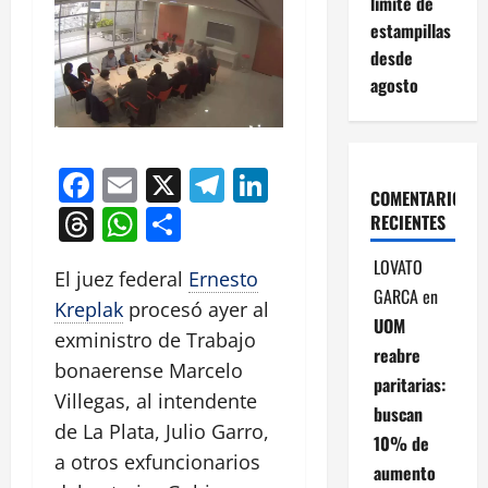
límite de
estampillas
desde
agosto
Facebook
Email
X
Telegram
LinkedIn
COMENTARIOS
Threads
WhatsApp
Compartir
RECIENTES
LOVATO
El juez federal
Ernesto
GARCA
en
Kreplak
procesó ayer al
UOM
exministro de Trabajo
reabre
bonaerense Marcelo
paritarias:
Villegas, al intendente
buscan
de La Plata, Julio Garro,
10% de
a otros exfuncionarios
aumento