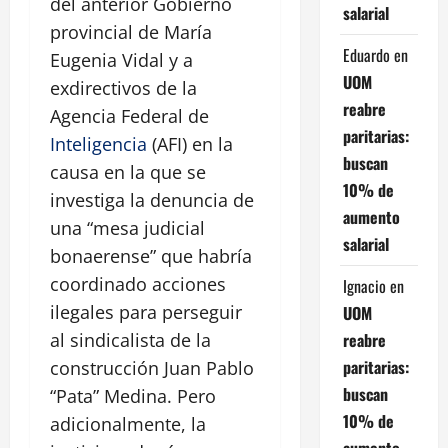
del anterior Gobierno
salarial
provincial de María
Eduardo
en
Eugenia Vidal y a
UOM
exdirectivos de la
reabre
Agencia Federal de
paritarias:
Inteligencia
(AFI) en la
buscan
causa en la que se
10% de
investiga la denuncia de
aumento
una “mesa judicial
salarial
bonaerense” que habría
coordinado acciones
Ignacio
en
ilegales para perseguir
UOM
reabre
al sindicalista de la
paritarias:
construcción Juan Pablo
buscan
“Pata” Medina. Pero
10% de
adicionalmente, la
aumento