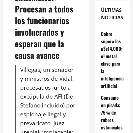
Procesan a todos
ÚLTIMAS
los funcionarios
NOTICIAS
involucrados y
Cobre
esperan que la
supera los
u$s14.000:
causa avance
el metal
clave para
Villegas, un senador
la
y ministros de Vidal,
inteligencia
artificial
procesados junto a
excúpula de AFI (De
Consumo
Stéfano incluido) por
en picada:
75% de
espionaje ilegal y
rubros
prevaricato. Juez
estancados
Kreplak implacable: