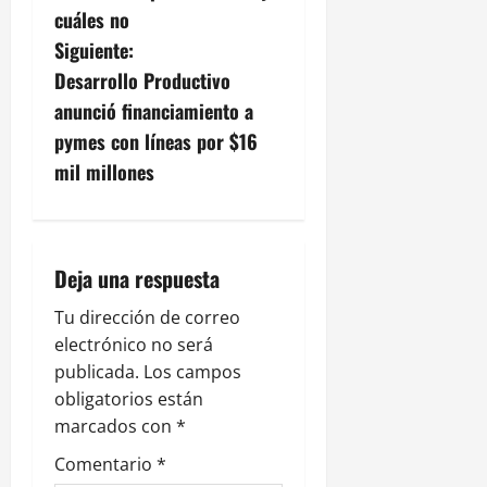
v
cuáles no
Siguiente:
e
Desarrollo Productivo
g
anunció financiamiento a
pymes con líneas por $16
a
mil millones
c
i
Deja una respuesta
ó
Tu dirección de correo
n
electrónico no será
publicada.
Los campos
d
obligatorios están
e
marcados con
*
Comentario
*
e