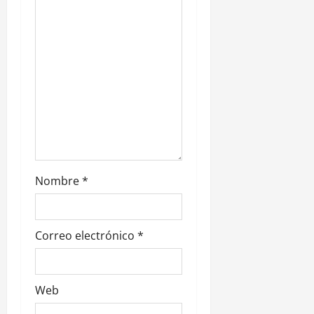
n
t
r
a
d
a
Nombre
*
s
Correo electrónico
*
Web