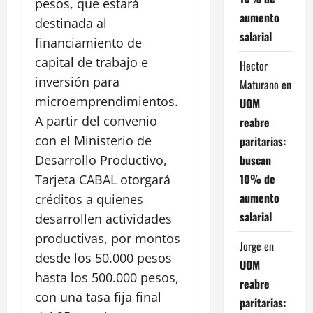
pesos, que estará
aumento
destinada al
salarial
financiamiento de
capital de trabajo e
Hector
inversión para
Maturano
en
microemprendimientos.
UOM
A partir del convenio
reabre
con el Ministerio de
paritarias:
buscan
Desarrollo Productivo,
10% de
Tarjeta CABAL otorgará
aumento
créditos a quienes
salarial
desarrollen actividades
productivas, por montos
Jorge
en
desde los 50.000 pesos
UOM
hasta los 500.000 pesos,
reabre
con una tasa fija final
paritarias: