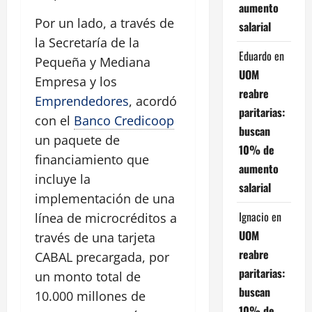
aumento
Por un lado, a través de
salarial
la Secretaría de la
Eduardo
en
Pequeña y Mediana
UOM
Empresa y los
reabre
Emprendedores
, acordó
paritarias:
con el
Banco Credicoop
buscan
un paquete de
10% de
financiamiento que
aumento
incluye la
salarial
implementación de una
Ignacio
en
línea de microcréditos a
UOM
través de una tarjeta
reabre
CABAL precargada, por
paritarias:
un monto total de
buscan
10.000 millones de
10% de