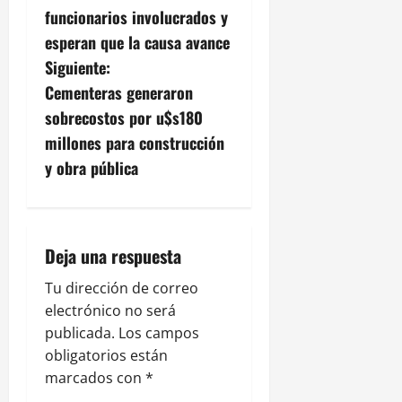
v
funcionarios involucrados y
esperan que la causa avance
e
Siguiente:
g
Cementeras generaron
sobrecostos por u$s180
a
millones para construcción
c
y obra pública
i
ó
Deja una respuesta
n
Tu dirección de correo
electrónico no será
d
publicada.
Los campos
e
obligatorios están
marcados con
*
e