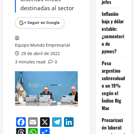
jefes
destinadas al sector
Inflación
baja y dólar
+ Seguir en Google
estable:
¿cementeri
o de
Equipo Mundo Empresarial
pymes?
29 de abril de 2022
3 minutes read
0
Peso
argentino
sobrevaluad
o un 19%
según el
Índice Big
Mac
Facebook
Email
X
Telegram
LinkedIn
Precarizaci
ón laboral:
Threads
WhatsApp
Compartir