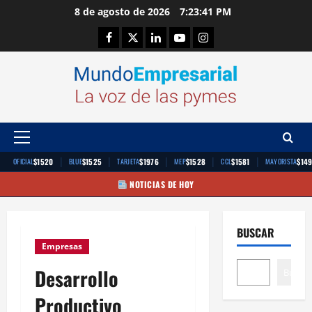
Saltar
8 de agosto de 2026
7:23:41 PM
al
Facebook
Twitter
Linkedin
Youtube
Instagram
contenido
Menú
principal
|
|
|
|
|
$1520
$1525
$1976
$1528
$1581
$14
OFICIAL
BLUE
TARJETA
MEP
CCL
MAYORISTA
NOTICIAS DE HOY
BUSCAR
Empresas
Desarrollo
Buscar
Productivo