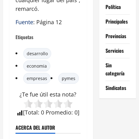
cualquier lugar del país”,
Política
remarcó.
Principales
Fuente
: Página 12
Provincias
Etiquetas
Servicios
desarrollo
Sin
economia
categoría
empresas
pymes
Sindicatos
¿Te fue útil esta
nota
?
[
Total
:
0
Promedio
:
0
]
ACERCA DEL AUTOR