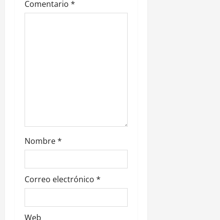
Comentario
*
n
t
r
a
d
a
s
Nombre
*
Correo electrónico
*
Web