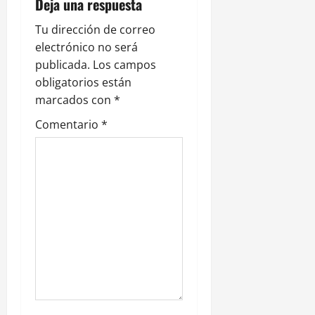
i
Deja una respuesta
ó
Tu dirección de correo
electrónico no será
n
publicada.
Los campos
obligatorios están
d
marcados con
*
e
Comentario
*
e
n
t
r
a
d