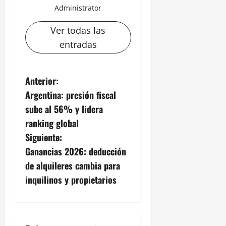
Administrator
Ver todas las
entradas
N
Anterior:
Argentina: presión fiscal
a
sube al 56% y lidera
v
ranking global
Siguiente:
e
Ganancias 2026: deducción
g
de alquileres cambia para
inquilinos y propietarios
a
c