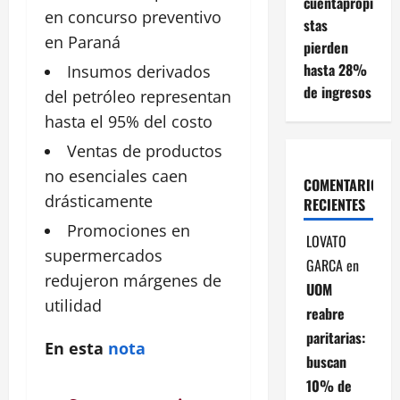
cuentapropi
en concurso preventivo
stas
en Paraná
pierden
hasta 28%
Insumos derivados
de ingresos
del
petróleo
representan
hasta el 95% del costo
Ventas de productos
no esenciales caen
COMENTARIOS
drásticamente
RECIENTES
Promociones
en
LOVATO
supermercados
GARCA
en
redujeron márgenes de
UOM
utilidad
reabre
paritarias:
En esta
nota
buscan
10% de