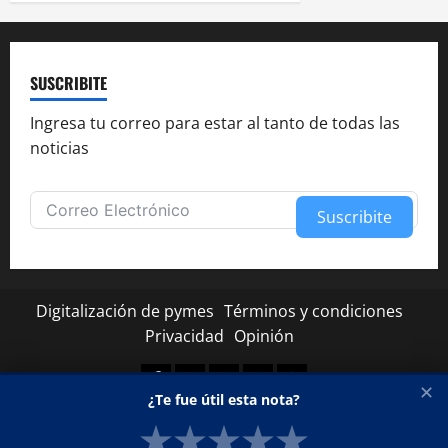
SUSCRIBITE
Ingresa tu correo para estar al tanto de todas las
noticias
Suscribite
Alternative:
Digitalización de pymes
Términos y condiciones
Privacidad
Opinión
Facebook
Twitter
Linkedin
Youtube
Instagram
✕
¿Te fue útil esta nota?
★
★
★
★
★
Copyright © Todos los derechos reservados.
|