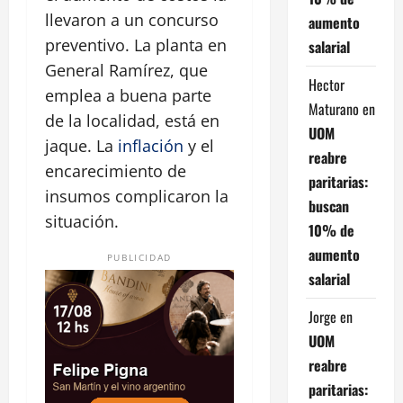
llevaron a un concurso
aumento
preventivo. La planta en
salarial
General Ramírez, que
Hector
emplea a buena parte
Maturano
en
de la localidad, está en
UOM
jaque. La
inflación
y el
reabre
encarecimiento de
paritarias:
insumos complicaron la
buscan
situación.
10% de
aumento
PUBLICIDAD
salarial
Jorge
en
UOM
reabre
paritarias: