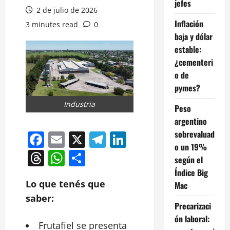
jefes
2 de julio de 2026
Inflación
3 minutes read
0
baja y dólar
estable:
¿cementeri
o de
pymes?
Industria
Peso
argentino
sobrevaluad
Facebook
Email
X
Telegram
LinkedIn
o un 19%
Threads
WhatsApp
Compartir
según el
Índice Big
Lo que tenés que
Mac
saber:
Precarizaci
ón laboral:
Frutafiel se presenta