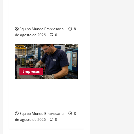
Precarización laboral:
cuentapropistas pierden
hasta 28% de ingresos
Equipo Mundo Empresarial
8
de agosto de 2026
0
Empresas
La euforia mundialista no
salva a las pymes: caída
del 2,5% en ventas
Equipo Mundo Empresarial
8
de agosto de 2026
0