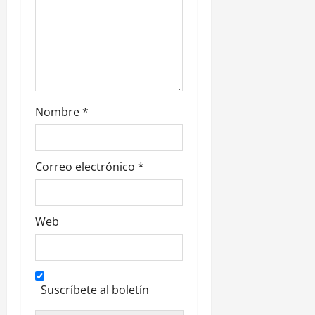
a
d
a
s
Nombre
*
Correo electrónico
*
Web
Suscríbete al boletín