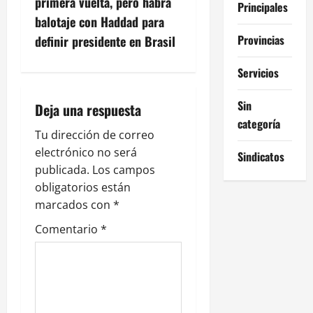
primera vuelta, pero habrá
Principales
a
balotaje con Haddad para
c
Provincias
definir presidente en Brasil
i
Servicios
ó
Sin
Deja una respuesta
categoría
n
Tu dirección de correo
electrónico no será
d
Sindicatos
publicada.
Los campos
e
obligatorios están
marcados con
*
e
Comentario
*
n
t
r