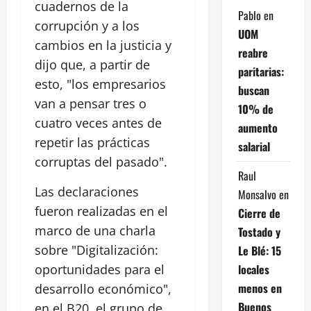
cuadernos de la
Pablo
en
corrupción y a los
UOM
cambios en la justicia y
reabre
dijo que, a partir de
paritarias:
esto, "los empresarios
buscan
van a pensar tres o
10% de
cuatro veces antes de
aumento
repetir las prácticas
salarial
corruptas del pasado".
Raul
Las declaraciones
Monsalvo
en
fueron realizadas en el
Cierre de
marco de una charla
Tostado y
sobre "Digitalización:
Le Blé: 15
locales
oportunidades para el
menos en
desarrollo económico",
Buenos
en el B20, el grupo de