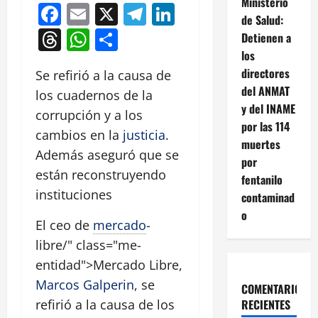
Ministerio
Facebook
Email
X
Telegram
LinkedIn
de Salud:
Threads
WhatsApp
Compartir
Detienen a
los
directores
Se refirió a la causa de
del ANMAT
los cuadernos de la
y del INAME
corrupción y a los
por las 114
cambios en la
justicia
.
muertes
Además aseguró que se
por
están reconstruyendo
fentanilo
instituciones
contaminad
o
El ceo de
mercado
-
libre/" class="me-
entidad">Mercado Libre,
Marcos Galperin
, se
COMENTARIOS
RECIENTES
refirió a la causa de los