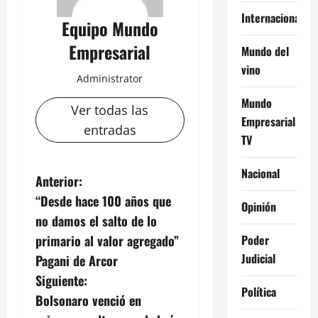
Internacional
Equipo Mundo
Empresarial
Mundo del
vino
Administrator
Mundo
Ver todas las
Empresarial
entradas
TV
Nacional
N
Anterior:
“Desde hace 100 años que
Opinión
a
no damos el salto de lo
v
Poder
primario al valor agregado”
Judicial
Pagani de Arcor
e
Siguiente:
Política
g
Bolsonaro venció en