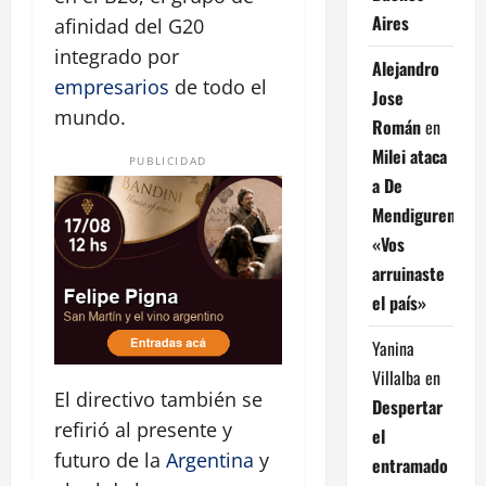
Aires
afinidad del G20
integrado por
Alejandro
empresarios
de todo el
Jose
mundo.
Román
en
Milei ataca
PUBLICIDAD
a De
Mendiguren:
«Vos
arruinaste
el país»
Yanina
Villalba
en
El directivo también se
Despertar
refirió al presente y
el
futuro de la
Argentina
y
entramado