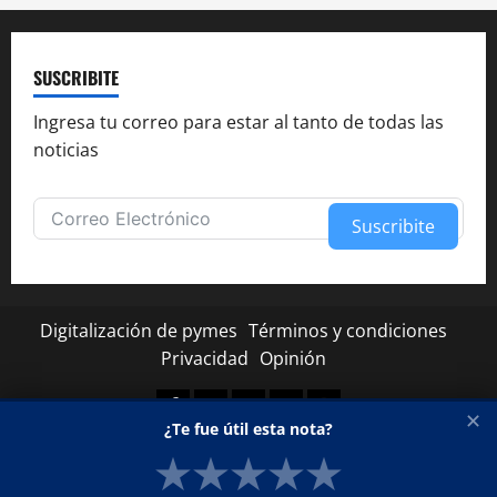
SUSCRIBITE
Ingresa tu correo para estar al tanto de todas las
noticias
Suscribite
Alternative:
Digitalización de pymes
Términos y condiciones
Privacidad
Opinión
Facebook
Twitter
Linkedin
Youtube
Instagram
✕
¿Te fue útil esta nota?
★
★
★
★
★
Copyright © Todos los derechos reservados.
|
MoreNews
por AF themes.