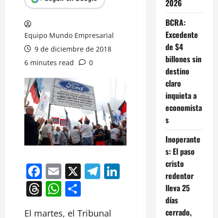
2026
BCRA:
Excedente
Equipo Mundo Empresarial
de $4
9 de diciembre de 2018
billones sin
6 minutes read
0
destino
claro
inquieta a
economista
s
Inoperante
s: El paso
cristo
Facebook
Email
X
Telegram
LinkedIn
redentor
Threads
WhatsApp
Compartir
lleva 25
días
cerrado,
El martes, el Tribunal