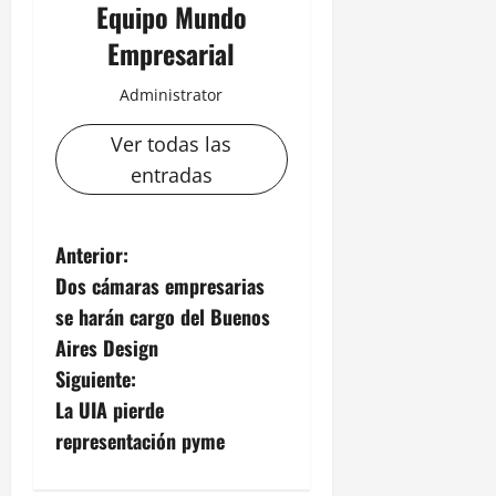
Equipo Mundo
Empresarial
Administrator
Ver todas las
entradas
N
Anterior:
Dos cámaras empresarias
a
se harán cargo del Buenos
v
Aires Design
Siguiente:
e
La UIA pierde
g
representación pyme
a