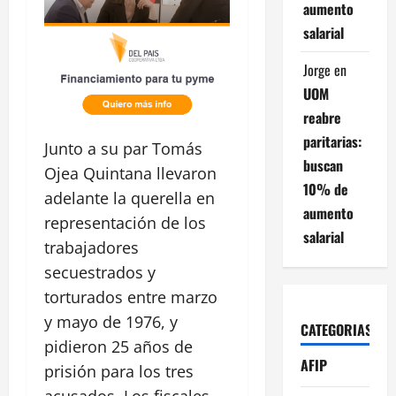
aumento
salarial
Jorge
en
UOM
reabre
paritarias:
Junto a su par Tomás
buscan
Ojea Quintana llevaron
10% de
adelante la querella en
aumento
representación de los
salarial
trabajadores
secuestrados y
torturados entre marzo
y mayo de 1976, y
CATEGORIAS
pidieron 25 años de
AFIP
prisión para los tres