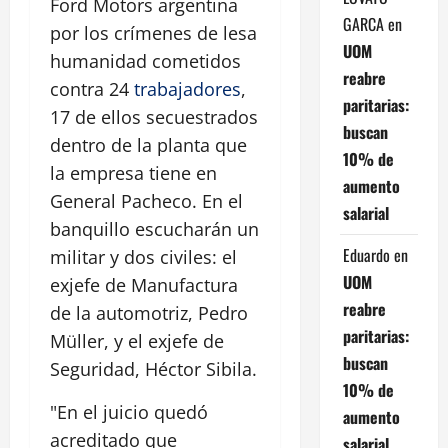
Ford Motors argentina
GARCA
en
por los crímenes de lesa
UOM
humanidad cometidos
reabre
contra 24
trabajadores
,
paritarias:
17 de ellos secuestrados
buscan
dentro de la planta que
10% de
la empresa tiene en
aumento
General Pacheco. En el
salarial
banquillo escucharán un
Eduardo
en
militar y dos civiles: el
UOM
exjefe de Manufactura
reabre
de la automotriz, Pedro
paritarias:
Müller, y el exjefe de
buscan
Seguridad, Héctor Sibila.
10% de
"En el juicio quedó
aumento
acreditado que
salarial