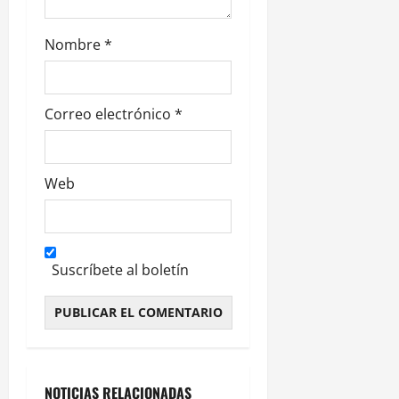
a
d
Nombre
*
a
s
Correo electrónico
*
Web
Suscríbete al boletín
Alternative:
NOTICIAS RELACIONADAS