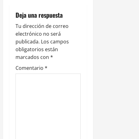
c
Deja una respuesta
i
Tu dirección de correo
electrónico no será
ó
publicada.
Los campos
n
obligatorios están
marcados con
*
d
Comentario
*
e
e
n
t
r