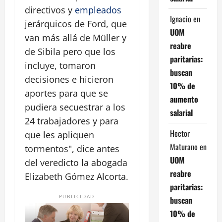
directivos y
empleados
Ignacio
en
jerárquicos de Ford, que
UOM
van más allá de Müller y
reabre
de Sibila pero que los
paritarias:
incluye, tomaron
buscan
decisiones e hicieron
10% de
aportes para que se
aumento
pudiera secuestrar a los
salarial
24 trabajadores y para
Hector
que les apliquen
Maturano
en
tormentos", dice antes
UOM
del veredicto la abogada
reabre
Elizabeth Gómez Alcorta.
paritarias:
PUBLICIDAD
buscan
10% de