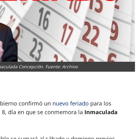
maculada Concepción. Fuente: Archivo
App
artir
obierno confirmó un
nuevo
feriado
para los
es 8, día en que se conmemora la
Inmaculada
vible se sumará al sábado y domingo previos,