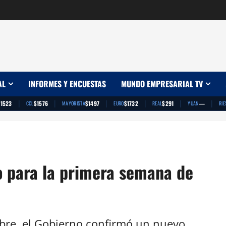
AL
INFORMES Y ENCUESTAS
MUNDO EMPRESARIAL TV
|
|
|
|
|
|
$1523
$1576
$1497
$1732
$291
—
CCL
MAYORISTA
EURO
REAL
YUAN
RIE
o para la primera semana de
bre, el Gobierno confirmó un nuevo