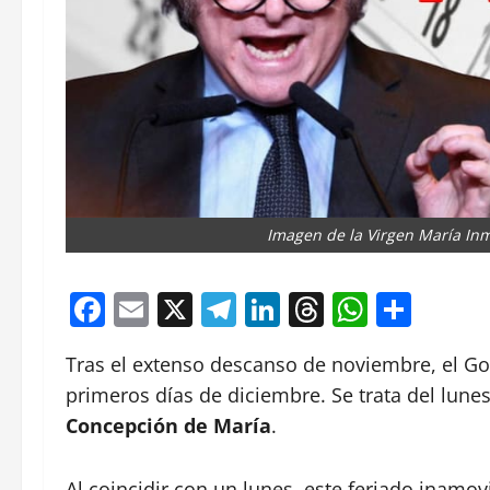
Imagen de la Virgen María In
Facebook
Email
X
Telegram
LinkedIn
Threads
Whats
Comp
Tras el extenso descanso de noviembre, el G
primeros días de diciembre. Se trata del lun
Concepción de María
.
Al coincidir con un lunes, este feriado inamo