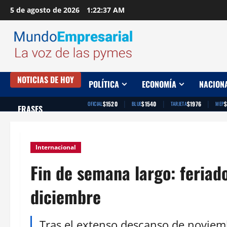
Saltar
5 de agosto de 2026
1:22:38 AM
al
contenido
NOTICIAS DE HOY
POLÍTICA
ECONOMÍA
NACION
|
|
|
$1520
$1540
$1976
OFICIAL
BLUE
TARJETA
MEP
FRASES
Internacional
Fin de semana largo: feriad
diciembre
Tras el extenso descanso de noviem