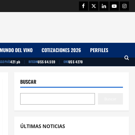
Facebook
Twitter
Linkedin
Youtube
Insta
MUNDO DEL VINO
COTIZACIONES 2026
PERFILES
|
|
421 pb
U$S 64.559
U$S 4270
SGO PAÍS
BITCOIN
ORO
BUSCAR
Buscar
ÚLTIMAS NOTICIAS