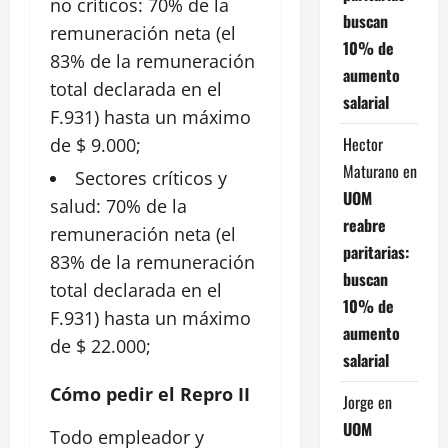
no críticos: 70% de la
buscan
remuneración neta (el
10% de
83% de la remuneración
aumento
total declarada en el
salarial
F.931) hasta un máximo
Hector
de $ 9.000;
Maturano
en
Sectores críticos y
UOM
salud: 70% de la
reabre
remuneración neta (el
paritarias:
83% de la remuneración
buscan
total declarada en el
10% de
F.931) hasta un máximo
aumento
de $ 22.000;
salarial
Cómo pedir el Repro II
Jorge
en
UOM
Todo empleador y