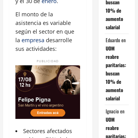
y el 30 de
enero
.
buscan
10% de
El monto de la
aumento
asistencia es variable
salarial
según el sector en que
Eduardo
en
la
empresa
desarrolle
UOM
sus actividades:
reabre
PUBLICIDAD
paritarias:
buscan
10% de
aumento
salarial
Ignacio
en
UOM
reabre
Sectores
afectados
paritarias: