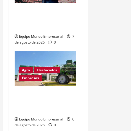
Caputo llama «tarados» a
críticos de la industria y
la UIA responde
Equipo Mundo Empresarial
7
de agosto de 2026
0
Agro
Destacados
Empresas
Metalfor recorta 225
empleos por caída del
60% en ventas
Equipo Mundo Empresarial
6
de agosto de 2026
0