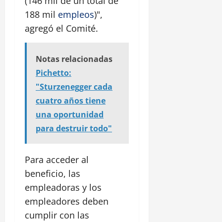
(146 mil de un total de
188 mil
empleos
)",
agregó el Comité.
Notas relacionadas
Pichetto:
"Sturzenegger cada
cuatro años tiene
una oportunidad
para destruir todo"
Para acceder al
beneficio, las
empleadoras y los
empleadores deben
cumplir con las