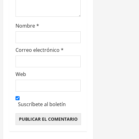
d
a
s
Nombre
*
Correo electrónico
*
Web
Suscríbete al boletín
Alternative: