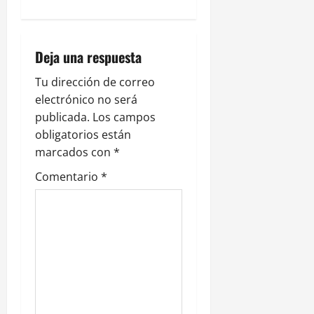
i
ó
Deja una respuesta
n
Tu dirección de correo
electrónico no será
d
publicada.
Los campos
e
obligatorios están
marcados con
*
e
Comentario
*
n
t
r
a