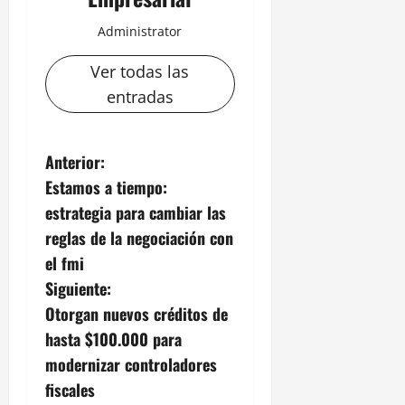
Administrator
Ver todas las
entradas
N
Anterior:
Estamos a tiempo:
a
estrategia para cambiar las
v
reglas de la negociación con
el fmi
e
Siguiente:
g
Otorgan nuevos créditos de
hasta $100.000 para
a
modernizar controladores
c
fiscales