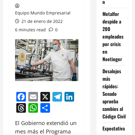
n
Equipo Mundo Empresarial
Metalfor
despide a
21 de enero de 2022
200
6 minutes read
0
empleados
por crisis
en
Noetinger
Desalojos
más
rápidos:
Senado
Facebook
Email
X
Telegram
LinkedIn
aprueba
Threads
WhatsApp
Compartir
cambios al
Código Civil
El Gobierno extendió un
Expectativa
mes más el Programa