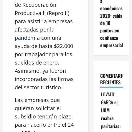
s
de Recuperación
económicas
Productiva II (Repro II)
2026: caída
para asistir a empresas
de 10
afectadas por la
puntos en
confianza
pandemia
con una
empresarial
ayuda de hasta $22.000
por trabajador para los
sueldos de enero.
Asimismo, ya fueron
COMENTARIOS
incorporadas las firmas
RECIENTES
del sector turístico.
LOVATO
Las empresas que
GARCA
en
quieran solicitar el
UOM
subsidio tendrán plazo
reabre
para hacerlo entre el 24
paritarias: