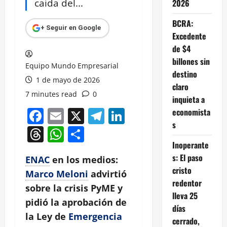
caída del...
2026
BCRA:
+ Seguir en Google
Excedente
de $4
billones sin
Equipo Mundo Empresarial
destino
1 de mayo de 2026
claro
7 minutes read
0
inquieta a
Facebook
Email
X
Telegram
LinkedIn
economista
s
Threads
WhatsApp
Compartir
Inoperante
s: El paso
ENAC
en los medios:
cristo
Marco Meloni
advirtió
redentor
sobre la crisis PyME y
lleva 25
pidió la aprobación de
días
la Ley de
Emergencia
cerrado,