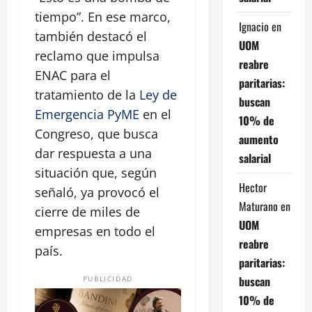
tiempo”. En ese marco,
Ignacio
en
también destacó el
UOM
reclamo que impulsa
reabre
ENAC para el
paritarias:
tratamiento de la
Ley de
buscan
Emergencia PyME
en el
10% de
Congreso, que busca
aumento
dar respuesta a una
salarial
situación que, según
Hector
señaló, ya provocó el
Maturano
en
cierre de miles de
UOM
empresas en todo el
reabre
país.
paritarias:
buscan
PUBLICIDAD
10% de