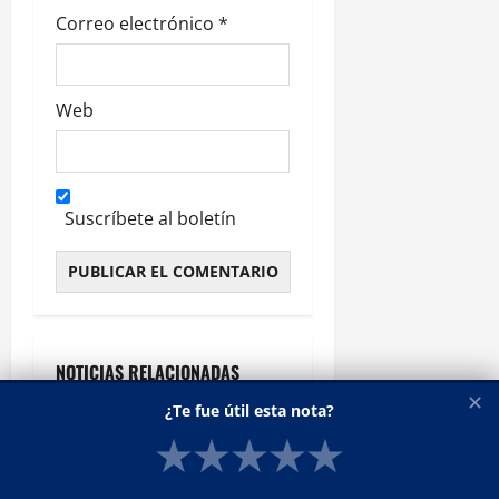
Correo electrónico
*
Web
Suscríbete al boletín
Alternative:
NOTICIAS RELACIONADAS
✕
¿Te fue útil esta nota?
★
★
★
★
★
AFIP
Destacados
Economía
Empresas