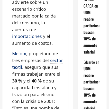
advierte sobre un
GARCA
en
escenario crítico
UOM
marcado por la caída
reabre
del consumo, la
paritarias:
apertura de
buscan
importaciones
y el
10% de
aumento de costos.
aumento
salarial
Meloni
, propietario de
tres empresas del
sector
Eduardo
en
textil
, aseguró que sus
UOM
firmas trabajan entre el
reabre
30 %
y el
40 %
de su
paritarias:
capacidad instalada y
buscan
trazó un paralelismo
10% de
con la crisis de 2001:
aumento
salarial
“Esto es una bomba de