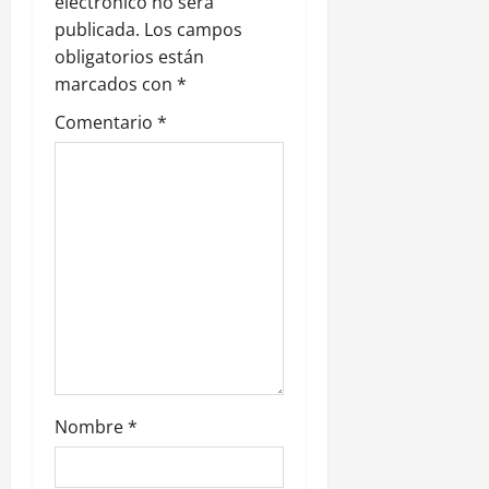
e
electrónico no será
publicada.
Los campos
e
obligatorios están
n
marcados con
*
Comentario
*
t
r
a
d
a
s
Nombre
*