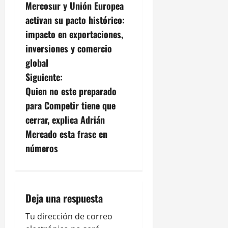
Mercosur y Unión Europea
a
activan su pacto histórico:
v
impacto en exportaciones,
inversiones y comercio
e
global
g
Siguiente:
Quien no este preparado
a
para Competir tiene que
c
cerrar, explica Adrián
Mercado esta frase en
i
números
ó
n
Deja una respuesta
d
Tu dirección de correo