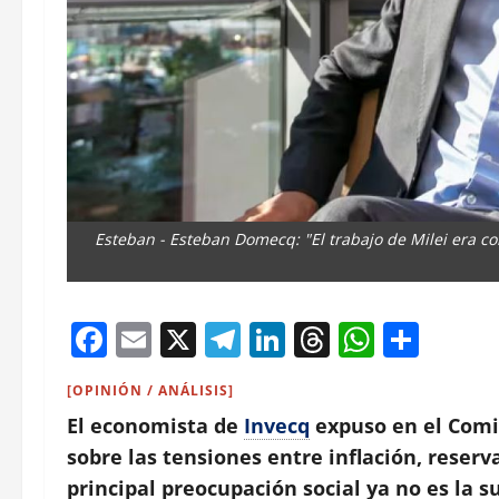
Esteban - Esteban Domecq: "El trabajo de Milei era cont
Facebook
Email
X
Telegram
LinkedIn
Threads
Whats
Comp
[OPINIÓN / ANÁLISIS]
El economista de
Invecq
expuso en el Com
sobre las tensiones entre inflación, reser
principal preocupación social ya no es la s