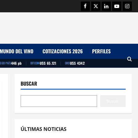
Facebook
Twitter
Linkedin
Youtube
Insta
MUNDO DEL VINO
COTIZACIONES 2026
PERFILES
|
|
446 pb
U$S 65.121
U$S 4342
ESGO PAÍS
BITCOIN
ORO
BUSCAR
Buscar
ÚLTIMAS NOTICIAS