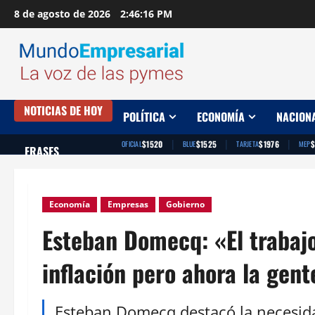
Saltar
8 de agosto de 2026
2:46:17 PM
al
contenido
NOTICIAS DE HOY
POLÍTICA
ECONOMÍA
NACION
|
|
|
$1520
$1525
$1976
$
OFICIAL
BLUE
TARJETA
MEP
FRASES
Economía
Empresas
Gobierno
Esteban Domecq: «El trabajo
inflación pero ahora la gent
Esteban Domecq destacó la necesida