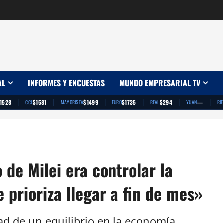
AL
INFORMES Y ENCUESTAS
MUNDO EMPRESARIAL TV
|
|
|
|
|
|
1528
$1581
$1499
$1735
$294
—
CCL
MAYORISTA
EURO
REAL
YUAN
RI
 de Milei era controlar la
e prioriza llegar a fin de mes»
d de un equilibrio en la economía