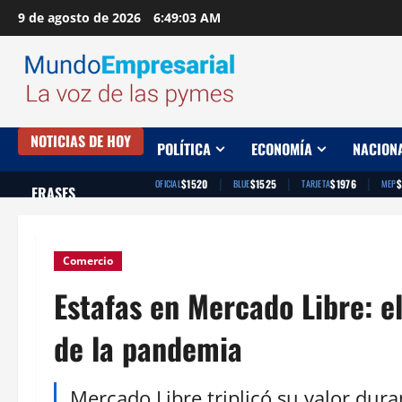
Saltar
9 de agosto de 2026
6:49:04 AM
al
contenido
NOTICIAS DE HOY
POLÍTICA
ECONOMÍA
NACION
|
|
|
$1520
$1525
$1976
$
OFICIAL
BLUE
TARJETA
MEP
FRASES
Comercio
Estafas en Mercado Libre: el
de la pandemia
Mercado Libre triplicó su valor dura