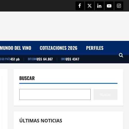
Facebook
Twitter
Linkedin
Youtube
Insta
MUNDO DEL VINO
COTIZACIONES 2026
PERFILES
|
|
451 pb
U$S 64.867
U$S 4347
ESGO PAÍS
BITCOIN
ORO
BUSCAR
Buscar
ÚLTIMAS NOTICIAS