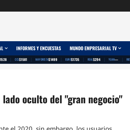
AL
INFORMES Y ENCUESTAS
MUNDO EMPRESARIAL TV
|
|
|
|
|
|
1528
$1581
$1499
$1735
$294
—
CCL
MAYORISTA
EURO
REAL
YUAN
RI
 lado oculto del "gran negocio"
nte el 2020, sin embargo, los usuarios