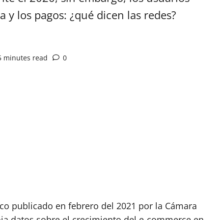
 y los pagos: ¿qué dicen las redes?
5 minutes read
0
App
artir
ico publicado en febrero del 2021 por la Cámara
oja datos sobre el crecimiento del e-commerce en