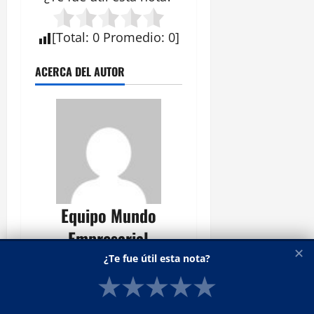
[
Total
:
0
Promedio
:
0
]
ACERCA DEL AUTOR
Equipo Mundo
Empresarial
✕
¿Te fue útil esta nota?
Administrator
★
★
★
★
★
Ver todas las