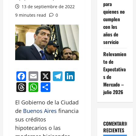
para
13 de septiembre de 2022
quienes no
9 minutes read
0
cumplen
con los
años de
servicio
Relevamien
to de
Expectativa
Facebook
Email
X
Telegram
LinkedIn
s de
Threads
WhatsApp
Compartir
Mercado –
julio 2026
El Gobierno de la Ciudad
de
Buenos Aires
financia
sus créditos
COMENTARIOS
hipotecarios o las
RECIENTES