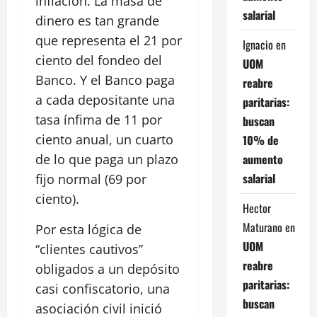
inflación. La masa de
salarial
dinero es tan grande
que representa el 21 por
Ignacio
en
ciento del fondeo del
UOM
Banco. Y el Banco paga
reabre
a cada depositante una
paritarias:
tasa ínfima de 11 por
buscan
ciento anual, un cuarto
10% de
aumento
de lo que paga un plazo
salarial
fijo normal (69 por
ciento).
Hector
Maturano
en
Por esta lógica de
UOM
“clientes cautivos”
reabre
obligados a un depósito
paritarias:
casi confiscatorio, una
buscan
asociación civil inició