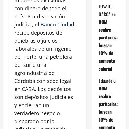
modernas bicisendas
LOVATO
con dinero de todo el
GARCA
en
país. Por disposición
UOM
judicial, el
Banco Ciudad
reabre
recibe depósitos de
paritarias:
quiebras o juicios
buscan
laborales de un ingenio
10% de
del norte, una petrolera
aumento
del sur o una
salarial
agroindustria de
Eduardo
en
Córdoba con sede legal
UOM
en CABA. Los depósitos
reabre
son depósitos judiciales
paritarias:
y encierran un
buscan
verdadero negocio,
10% de
disparado por la
aumento