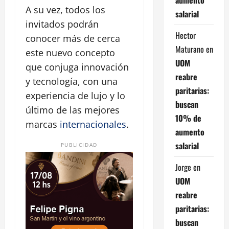
A su vez, todos los
salarial
invitados podrán
Hector
conocer más de cerca
Maturano
en
este nuevo concepto
UOM
que conjuga innovación
reabre
y tecnología, con una
paritarias:
experiencia de lujo y lo
buscan
último de las mejores
10% de
marcas
internacionales
.
aumento
salarial
PUBLICIDAD
Jorge
en
UOM
reabre
paritarias:
buscan