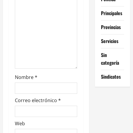
n
Principales
t
Provincias
r
Servicios
a
Sin
d
categoría
a
Sindicatos
Nombre
*
s
Correo electrónico
*
Web