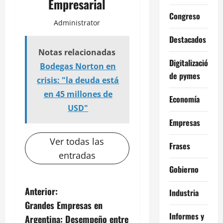
Empresarial
Congreso
Administrator
Destacados
Notas relacionadas
Digitalización
Bodegas Norton en
de pymes
crisis: "la deuda está
en 45 millones de
Economía
USD"
Empresas
Ver todas las
Frases
entradas
Gobierno
N
Anterior:
Industria
Grandes Empresas en
a
Informes y
Argentina: Desempeño entre