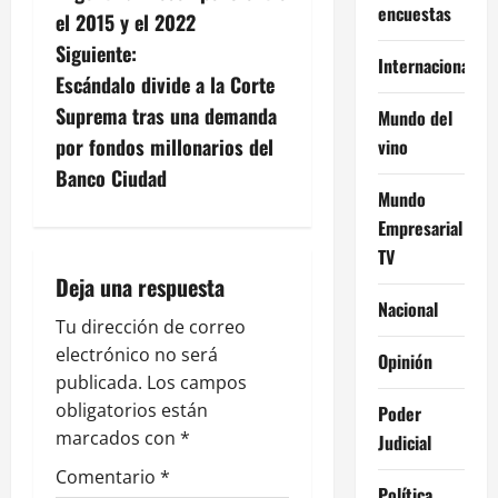
encuestas
v
el 2015 y el 2022
Siguiente:
e
Internacional
Escándalo divide a la Corte
g
Suprema tras una demanda
Mundo del
por fondos millonarios del
vino
a
Banco Ciudad
Mundo
c
Empresarial
i
TV
Deja una respuesta
ó
Nacional
Tu dirección de correo
n
electrónico no será
Opinión
publicada.
Los campos
d
obligatorios están
Poder
e
marcados con
*
Judicial
Comentario
*
e
Política