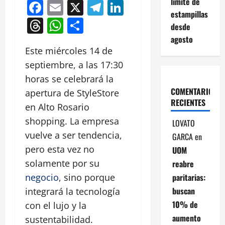
límite de
Facebook
Email
X
Telegram
LinkedIn
estampillas
Threads
WhatsApp
Compartir
desde
agosto
Este miércoles 14 de
septiembre, a las 17:30
horas se celebrará la
COMENTARIOS
apertura de StyleStore
RECIENTES
en Alto Rosario
shopping. La empresa
LOVATO
vuelve a ser tendencia,
GARCA
en
pero esta vez no
UOM
solamente por su
reabre
paritarias:
negocio
, sino porque
buscan
integrará la tecnología
10% de
con el lujo y la
aumento
sustentabilidad.