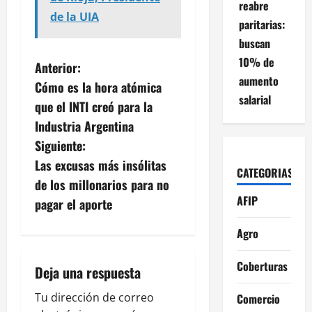
reabre
de la UIA
paritarias:
buscan
10% de
N
Anterior:
aumento
Cómo es la hora atómica
a
salarial
que el INTI creó para la
v
Industria Argentina
Siguiente:
e
Las excusas más insólitas
CATEGORIAS
g
de los millonarios para no
AFIP
pagar el aporte
a
Agro
c
Coberturas
i
Deja una respuesta
ó
Tu dirección de correo
Comercio