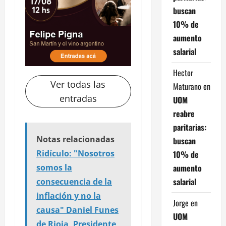
buscan
10% de
aumento
salarial
Hector
Ver todas las
Maturano
en
entradas
UOM
reabre
paritarias:
Notas relacionadas
buscan
Ridículo: "Nosotros
10% de
aumento
somos la
salarial
consecuencia de la
inflación y no la
Jorge
en
causa" Daniel Funes
UOM
de Rioja, Presidente