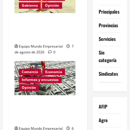
Gobierno
Opinión
Principales
Morosidad Sistémica y el
Provincias
Círculo Vicioso de las
Tasas de Interés
Servicios
Equipo Mundo Empresarial
7
Sin
de agosto de 2026
0
categoría
Comercio
Economía
Sindicatos
Informes y encuestas
Opinión
Relevamiento de
AFIP
Expectativas de Mercado
– julio 2026
Agro
Equipo Mundo Empresarial
6