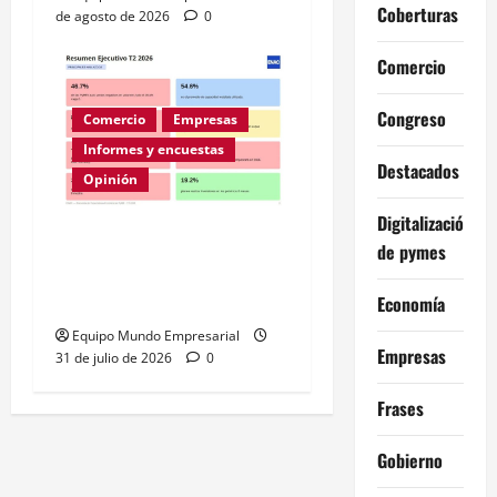
Coberturas
de agosto de 2026
0
Comercio
Congreso
Comercio
Empresas
Informes y encuestas
Destacados
Opinión
Digitalización
A la mitad de las pymes
de pymes
argentinas les va mal
según la ENAC
Economía
Equipo Mundo Empresarial
Empresas
31 de julio de 2026
0
Frases
Gobierno