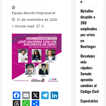
n
Metalfor
Equipo Mundo Empresarial
despide a
21 de noviembre de 2020
200
1 minute read
0
empleados
por crisis
en
Noetinger
Desalojos
más
rápidos:
Senado
aprueba
cambios al
Código Civil
Facebook
Email
X
Telegram
LinkedIn
Expectativa
Threads
WhatsApp
Compartir