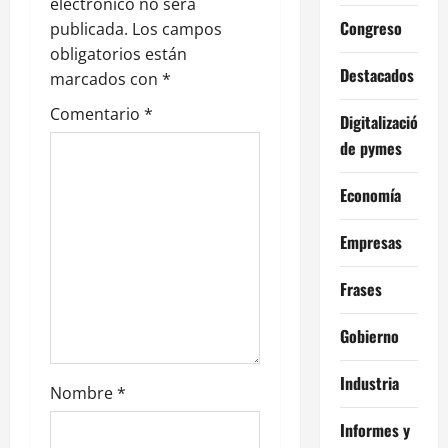
electrónico no será
n
Congreso
publicada.
Los campos
obligatorios están
d
Destacados
marcados con
*
e
Comentario
*
Digitalización
de pymes
e
n
Economía
t
Empresas
r
Frases
a
Gobierno
d
Industria
Nombre
*
a
Informes y