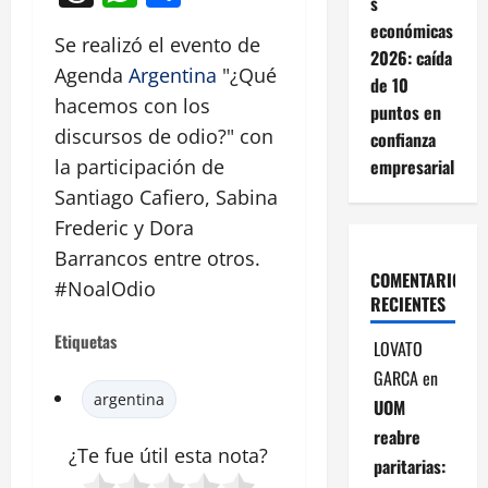
s
económicas
Se realizó el evento de
2026: caída
Agenda
Argentina
"¿Qué
de 10
hacemos con los
puntos en
discursos de odio?" con
confianza
empresarial
la participación de
Santiago Cafiero, Sabina
Frederic y Dora
Barrancos entre otros.
COMENTARIOS
#NoalOdio
RECIENTES
Etiquetas
LOVATO
GARCA
en
argentina
UOM
reabre
¿Te fue útil esta
nota
?
paritarias: