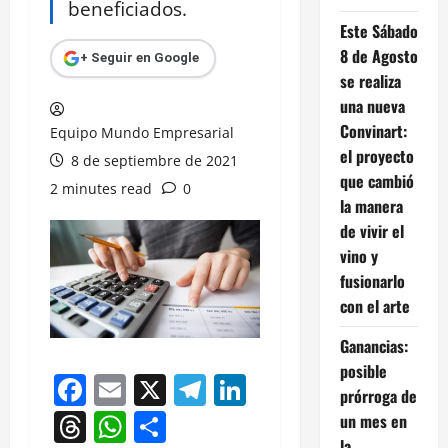
beneficiados.
Este Sábado
8 de Agosto
+ Seguir en Google
se realiza
una nueva
Convinart:
Equipo Mundo Empresarial
el proyecto
8 de septiembre de 2021
que cambió
2 minutes read
0
la manera
de vivir el
vino y
fusionarlo
con el arte
Ganancias:
posible
Facebook
Email
X
Telegram
LinkedIn
prórroga de
Threads
WhatsApp
Compartir
un mes en
la