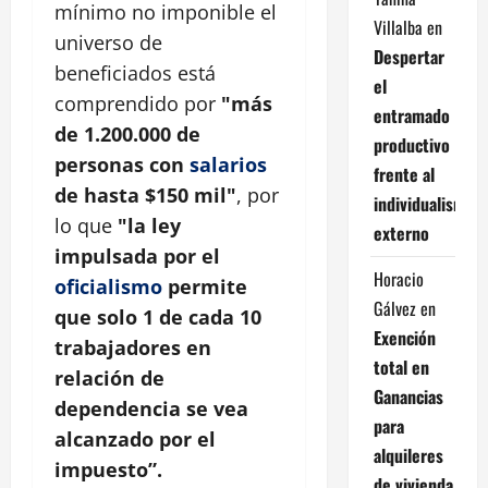
mínimo no imponible el
Villalba
en
universo de
Despertar
beneficiados está
el
comprendido por
"más
entramado
de 1.200.000 de
productivo
personas con
salarios
frente al
de hasta $150 mil"
, por
individualismo
lo que
"la ley
externo
impulsada por el
Horacio
oficialismo
permite
Gálvez
en
que solo 1 de cada 10
Exención
trabajadores en
total en
relación de
Ganancias
dependencia se vea
para
alcanzado por el
alquileres
impuesto”.
de vivienda