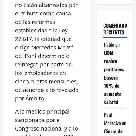
no están alcanzados por
el tributo como causa
de las reformas
COMENTARIOS
establecidas a la Ley
RECIENTES
27.617, la entidad que
Pablo
en
dirige Mercedes Marcó
UOM
del Pont determinó el
reabre
reintegro por parte de
paritarias:
los empleadores en
buscan
cinco cuotas mensuales,
10% de
de
acuerdo
a lo revelado
aumento
por Ámbito.
salarial
A la medida principal
Raul
sancionada por el
Monsalvo
en
Congreso nacional y a lo
Cierre de