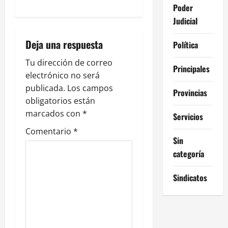
Poder
i
Judicial
ó
Deja una respuesta
Política
n
Tu dirección de correo
Principales
electrónico no será
d
publicada.
Los campos
Provincias
e
obligatorios están
marcados con
*
Servicios
e
Comentario
*
Sin
n
categoría
t
Sindicatos
r
a