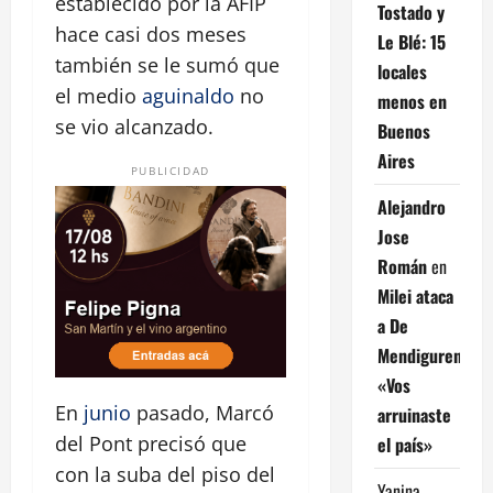
establecido por la AFIP
Tostado y
hace casi dos meses
Le Blé: 15
también se le sumó que
locales
el medio
aguinaldo
no
menos en
se vio alcanzado.
Buenos
Aires
PUBLICIDAD
Alejandro
Jose
Román
en
Milei ataca
a De
Mendiguren:
«Vos
En
junio
pasado, Marcó
arruinaste
del Pont precisó que
el país»
con la suba del piso del
Yanina