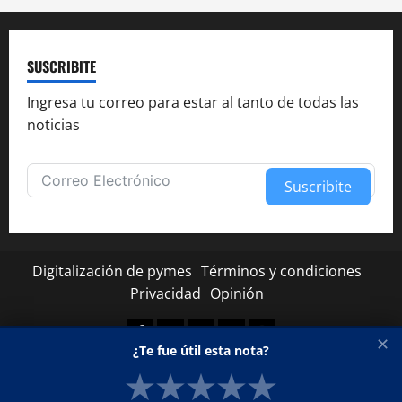
SUSCRIBITE
Ingresa tu correo para estar al tanto de todas las
noticias
Suscribite
Alternative:
Digitalización de pymes
Términos y condiciones
Privacidad
Opinión
Facebook
Twitter
Linkedin
Youtube
Instagram
✕
¿Te fue útil esta nota?
★
★
★
★
★
Copyright © Todos los derechos reservados.
|
MoreNews
por AF themes.