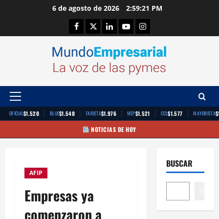
Saltar
6 de agosto de 2026
2:59:21 PM
al
Facebook
Twitter
Linkedin
Youtube
Instagram
contenido
Menú
principal
|
|
|
|
|
$1.520
$1.540
$1.976
$1.521
$1.577
$
OFICIAL
BLUE
TARJETA
MEP
CCL
MAYORISTA
NOTICIAS DE HOY
BUSCAR
AFIP
Empresas ya
Buscar
comenzaron a