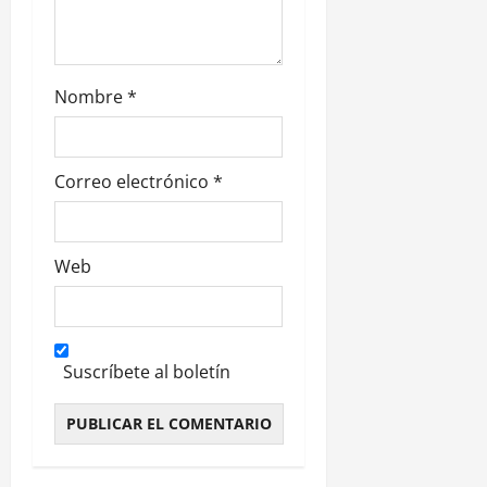
d
a
s
Nombre
*
Correo electrónico
*
Web
Suscríbete al boletín
Alternative: