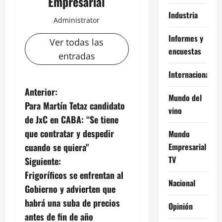
Empresarial
Industria
Administrator
Informes y
Ver todas las
encuestas
entradas
Internacional
N
Anterior:
Mundo del
Para Martín Tetaz candidato
a
vino
de JxC en CABA: “Se tiene
v
que contratar y despedir
Mundo
Empresarial
cuando se quiera"
e
TV
Siguiente:
g
Frigoríficos se enfrentan al
Nacional
Gobierno y advierten que
a
habrá una suba de precios
Opinión
c
antes de fin de año