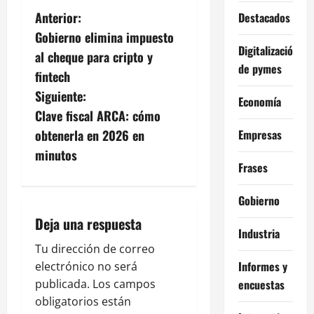
N
Anterior:
Destacados
Gobierno elimina impuesto
a
Digitalización
al cheque para cripto y
de pymes
v
fintech
Siguiente:
Economía
e
Clave fiscal ARCA: cómo
g
Empresas
obtenerla en 2026 en
minutos
a
Frases
c
Gobierno
i
Deja una respuesta
Industria
ó
Tu dirección de correo
Informes y
electrónico no será
n
encuestas
publicada.
Los campos
obligatorios están