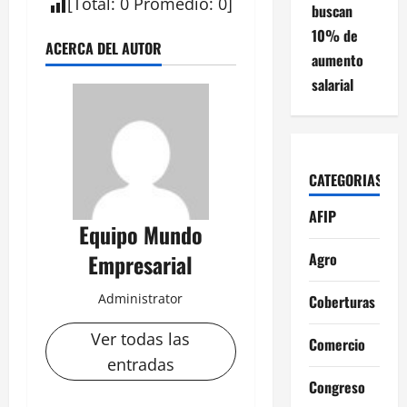
[
Total
:
0
Promedio
:
0
]
buscan
10% de
ACERCA DEL AUTOR
aumento
salarial
CATEGORIAS
AFIP
Equipo Mundo
Agro
Empresarial
Administrator
Coberturas
Ver todas las
Comercio
entradas
Congreso