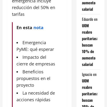
emergencia
incluye
aumento
reducción del 50% en
salarial
tarifas
Eduardo
en
UOM
En esta
nota
reabre
paritarias:
Emergencia
buscan
PyME: qué esperar
10% de
Impacto del
aumento
cierre de empresas
salarial
Beneficios
Ignacio
en
propuestos en el
UOM
proyecto
reabre
La necesidad de
paritarias:
acciones rápidas
buscan
10% de