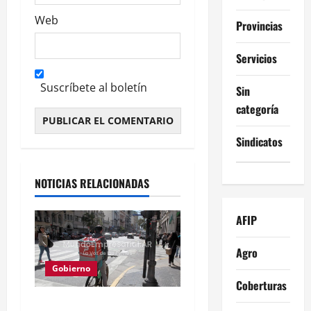
Web
Provincias
Servicios
Suscríbete al boletín
Sin
categoría
Sindicatos
Alternative:
NOTICIAS RELACIONADAS
AFIP
Agro
Gobierno
Coberturas
Solo 2 de cada 10 jóvenes