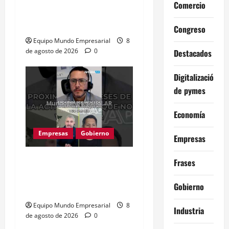
Comercio
quieren ser sus propios
jefes
Congreso
Equipo Mundo Empresarial
8
de agosto de 2026
0
Destacados
Digitalización
de pymes
Economía
Empresas
Gobierno
Empresas
Inflación baja y dólar
Frases
estable: ¿cementerio de
Gobierno
pymes?
Equipo Mundo Empresarial
8
Industria
de agosto de 2026
0