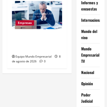
Informes y
encuestas
Internacional
Empresas
Mundo del
Precarización laboral:
vino
cuentapropistas pierden
Mundo
hasta 28% de ingresos
Empresarial
Equipo Mundo Empresarial
8
TV
de agosto de 2026
0
Nacional
Opinión
Poder
Judicial