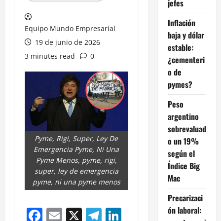
jefes
Inflación
Equipo Mundo Empresarial
baja y dólar
19 de junio de 2026
estable:
3 minutes read
0
¿cementeri
o de
pymes?
Peso
argentino
sobrevaluad
Pyme, Rigi, Super, Ley De
o un 19%
Emergencia Pyme, Ni Una
según el
Pyme Menos, pyme, rigi,
Índice Big
super, ley de emergencia
Mac
pyme, ni una pyme menos
Precarizaci
ón laboral:
Facebook
Email
X
Telegram
LinkedIn