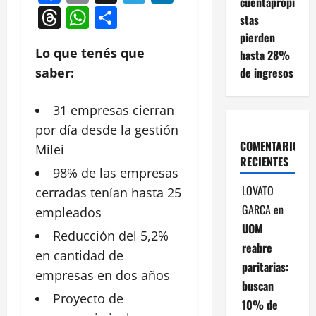
cuentapropi
Threads
WhatsApp
Compartir
stas
pierden
Lo que tenés que
hasta 28%
de ingresos
saber:
31
empresas
cierran
por día desde la gestión
COMENTARIOS
Milei
RECIENTES
98% de las empresas
LOVATO
cerradas tenían hasta 25
GARCA
en
empleados
UOM
Reducción
del 5,2%
reabre
en cantidad de
paritarias:
empresas en dos años
buscan
Proyecto de
10% de