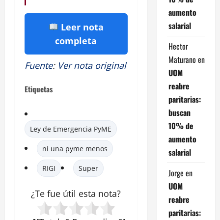
aumento
salarial
Leer nota
completa
Hector
Maturano
en
Fuente
:
Ver nota original
UOM
reabre
Etiquetas
paritarias:
buscan
10% de
Ley de Emergencia PyME
aumento
ni una pyme menos
salarial
RIGI
Super
Jorge
en
UOM
¿Te fue útil esta nota?
reabre
paritarias: