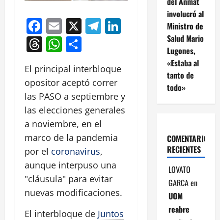
del Anmat
involucró al
Facebook
Email
X
Telegram
LinkedIn
Ministro de
Salud Mario
Threads
WhatsApp
Compartir
Lugones,
«Estaba al
El principal interbloque
tanto de
opositor aceptó correr
todo»
las PASO a septiembre y
las elecciones generales
a noviembre, en el
marco de la pandemia
COMENTARIOS
RECIENTES
por el
coronavirus
,
aunque interpuso una
LOVATO
"cláusula" para evitar
GARCA
en
nuevas modificaciones.
UOM
reabre
El interbloque de
Juntos