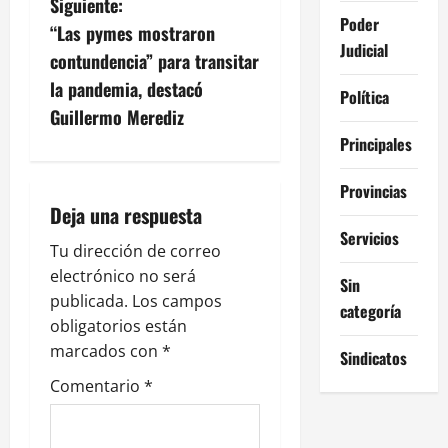
Siguiente:
e
Poder
“Las pymes mostraron
Judicial
g
contundencia” para transitar
la pandemia, destacó
Política
a
Guillermo Merediz
c
Principales
i
Provincias
Deja una respuesta
ó
Servicios
Tu dirección de correo
n
electrónico no será
Sin
publicada.
Los campos
d
categoría
obligatorios están
e
marcados con
*
Sindicatos
Comentario
*
e
n