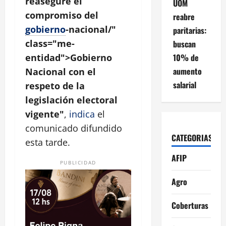
reasegure el
UOM
compromiso del
reabre
gobierno
-nacional/"
paritarias:
class="me-
buscan
10% de
entidad">Gobierno
aumento
Nacional con el
salarial
respeto de la
legislación electoral
vigente"
,
indica
el
comunicado difundido
CATEGORIAS
esta tarde.
AFIP
PUBLICIDAD
Agro
Coberturas