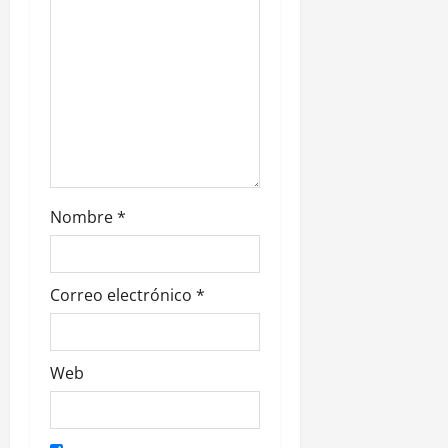
t
r
a
d
a
Nombre
*
s
Correo electrónico
*
Web