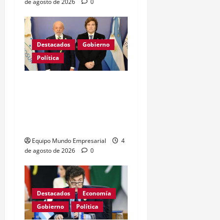
de agosto de 2026
0
Destacados
Gobierno
Política
GRAVE: Brasil confirmó
que no enviará embajador
a la Argentina mientras
sigan los ataques de Milei
Equipo Mundo Empresarial
4
de agosto de 2026
0
Destacados
Economía
Gobierno
Política