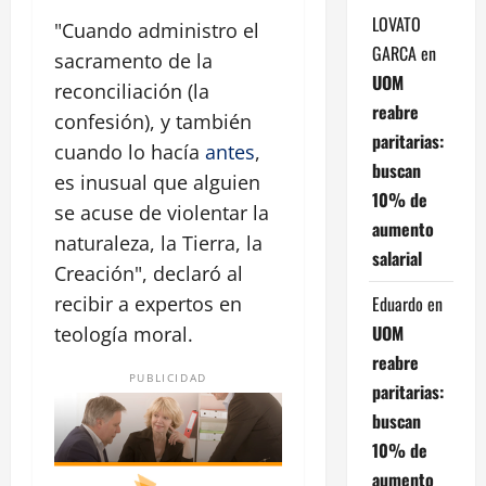
LOVATO
"Cuando administro el
GARCA
en
sacramento de la
UOM
reconciliación (la
reabre
confesión), y también
paritarias:
cuando lo hacía
antes
,
buscan
es inusual que alguien
10% de
se acuse de violentar la
aumento
naturaleza, la Tierra, la
salarial
Creación", declaró al
Eduardo
en
recibir a expertos en
UOM
teología moral.
reabre
PUBLICIDAD
paritarias:
buscan
10% de
aumento