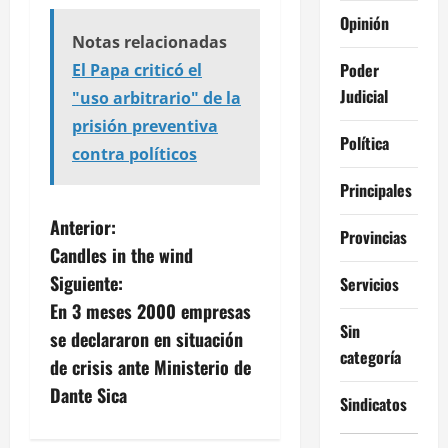
Opinión
Notas relacionadas
Poder
El Papa criticó el
Judicial
"uso arbitrario" de la
prisión preventiva
Política
contra políticos
Principales
N
Anterior:
Provincias
Candles in the wind
a
Siguiente:
Servicios
v
En 3 meses 2000 empresas
Sin
se declararon en situación
e
categoría
de crisis ante Ministerio de
g
Dante Sica
Sindicatos
a