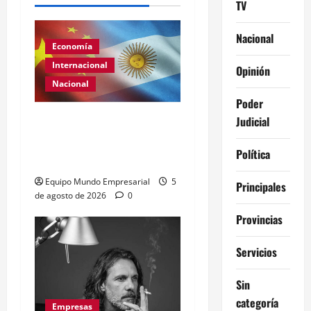
TV
Nacional
Economía
Internacional
Opinión
Nacional
Poder
Renovación del acuerdo
Judicial
de swap entre Argentina y
Política
China
Equipo Mundo Empresarial
5
Principales
de agosto de 2026
0
Provincias
Servicios
Sin
categoría
Empresas