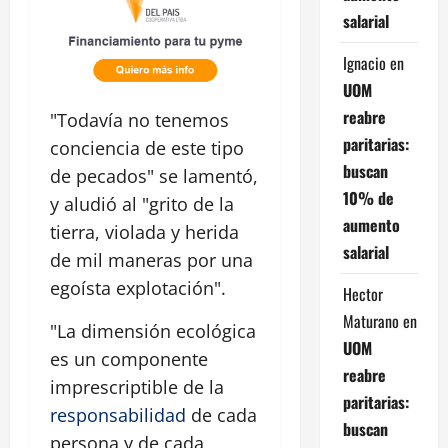
salarial
Ignacio
en
UOM
reabre
"Todavía no tenemos
paritarias:
conciencia de este tipo
buscan
de pecados" se lamentó,
10% de
y aludió al "grito de la
aumento
tierra, violada y herida
salarial
de mil maneras por una
egoísta explotación".
Hector
Maturano
en
"La dimensión ecológica
UOM
es un componente
reabre
imprescriptible de la
paritarias:
responsabilidad
de cada
buscan
persona y de cada