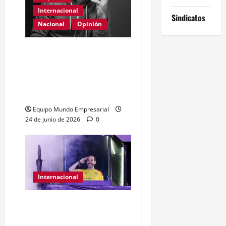
Internacional
Sindicatos
Nacional
Opinión
Día Internacional de las
PYMES en el 2026:
desafíos y políticas
urgentes
Equipo Mundo Empresarial
24 de junio de 2026
0
Internacional
Abelardo de la Espriella
gana presidencia con