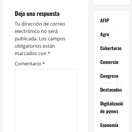
c
Deja una respuesta
i
AFIP
Tu dirección de correo
electrónico no será
ó
Agro
publicada.
Los campos
n
obligatorios están
Coberturas
marcados con
*
d
Comercio
Comentario
*
e
Congreso
e
Destacados
n
Digitalización
t
de pymes
r
Economía