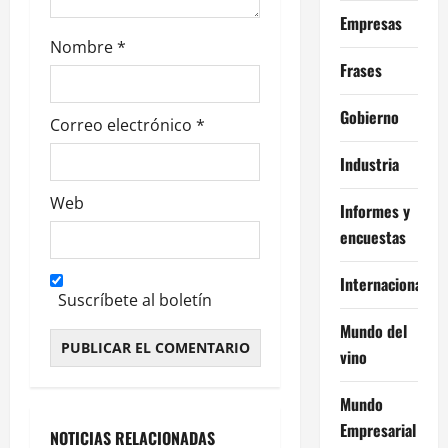
a
Empresas
d
Nombre
*
Frases
a
Gobierno
s
Correo electrónico
*
Industria
Web
Informes y
encuestas
Internacional
Suscríbete al boletín
Mundo del
vino
Alternative:
Mundo
Empresarial
NOTICIAS RELACIONADAS