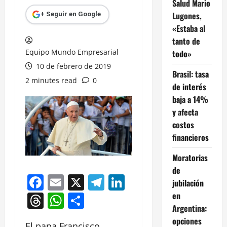
Salud Mario
Lugones,
+ Seguir en Google
«Estaba al
tanto de
Equipo Mundo Empresarial
todo»
10 de febrero de 2019
Brasil: tasa
2 minutes read
0
de interés
baja a 14%
y afecta
costos
financieros
Moratorias
de
Facebook
Email
X
Telegram
LinkedIn
jubilación
en
Threads
WhatsApp
Compartir
Argentina:
opciones
El papa Francisco