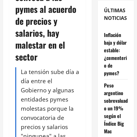
pymes al acuerdo
ÚLTIMAS
de precios y
NOTICIAS
salarios, hay
Inflación
malestar en el
baja y dólar
estable:
sector
¿cementeri
o de
La tensión sube día a
pymes?
día entre el
Peso
Gobierno y algunas
argentino
entidades pymes
sobrevaluad
molestas porque la
o un 19%
según el
convocatoria de
Índice Big
precios y salarios
Mac
"ningunea" a las