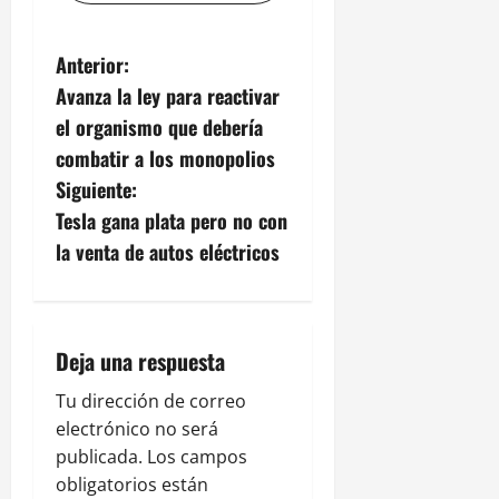
N
Anterior:
Avanza la ley para reactivar
a
el organismo que debería
v
combatir a los monopolios
Siguiente:
e
Tesla gana plata pero no con
g
la venta de autos eléctricos
a
c
Deja una respuesta
i
Tu dirección de correo
electrónico no será
ó
publicada.
Los campos
n
obligatorios están