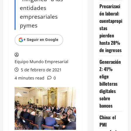
Precarizaci
entidades
ón laboral:
empresariales
cuentapropi
pymes
stas
pierden
+ Seguir en Google
hasta 28%
de ingresos
Generación
Equipo Mundo Empresarial
Z: 41%
5 de febrero de 2021
elige
4 minutes read
0
billeteras
digitales
sobre
bancos
China: el
PMI