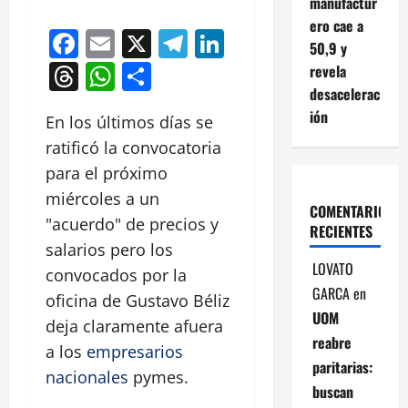
manufactur
ero cae a
Facebook
Email
X
Telegram
LinkedIn
50,9 y
Threads
WhatsApp
Compartir
revela
desacelerac
ión
En los últimos días se
ratificó la convocatoria
para el próximo
miércoles a un
COMENTARIOS
"acuerdo" de precios y
RECIENTES
salarios pero los
LOVATO
convocados por la
GARCA
en
oficina de Gustavo Béliz
UOM
deja claramente afuera
reabre
a los
empresarios
paritarias:
nacionales
pymes.
buscan