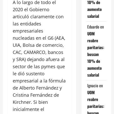
10% de
A lo largo de todo el
aumento
2020 el Gobierno
salarial
articuló claramente con
las entidades
Eduardo
en
empresariales
UOM
nucleadas en el G6 (AEA,
reabre
UIA, Bolsa de comercio,
paritarias:
CAC, CAMARCO, bancos
buscan
y SRA) dejando afuera al
10% de
sector de las pymes que
aumento
le dió sustento
salarial
empresarial a la fórmula
Ignacio
en
de Alberto Fernández y
UOM
Cristina Fernández de
reabre
Kirchner. Si bien
paritarias:
inicialmente el
buscan