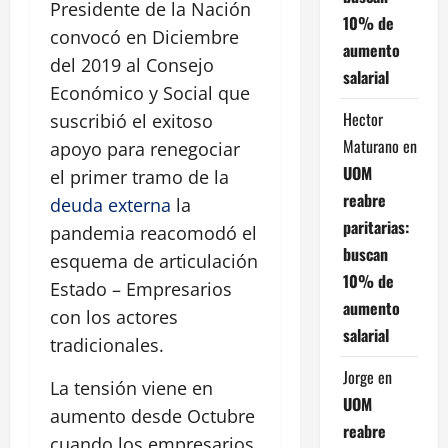
Presidente de la Nación
10% de
convocó en Diciembre
aumento
del 2019 al Consejo
salarial
Económico y Social que
Hector
suscribió el exitoso
Maturano
en
apoyo para renegociar
UOM
el primer tramo de la
reabre
deuda externa
la
paritarias:
pandemia reacomodó el
buscan
esquema de articulación
10% de
Estado – Empresarios
aumento
con los actores
salarial
tradicionales.
Jorge
en
La tensión viene en
UOM
aumento desde Octubre
reabre
cuando los empresarios