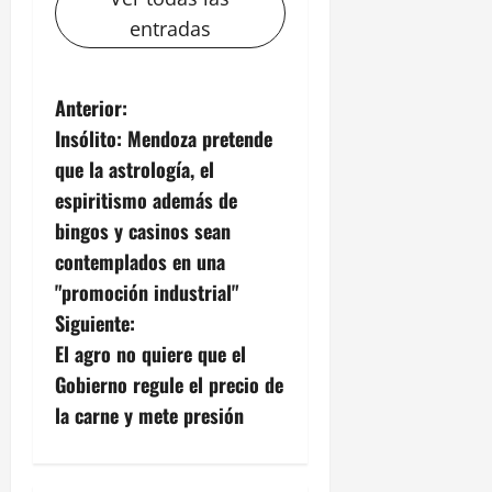
entradas
N
Anterior:
Insólito: Mendoza pretende
a
que la astrología, el
v
espiritismo además de
bingos y casinos sean
e
contemplados en una
g
"promoción industrial"
Siguiente:
a
El agro no quiere que el
c
Gobierno regule el precio de
la carne y mete presión
i
ó