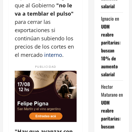
que al Gobierno
"no le
salarial
va a temblar el pulso"
Ignacio
en
para cerrar las
UOM
exportaciones si
reabre
continúan subiendo los
paritarias:
precios de los cortes en
buscan
el mercado
interno
.
10% de
aumento
PUBLICIDAD
salarial
Hector
Maturano
en
UOM
reabre
paritarias:
buscan
"Hay que avanzar con