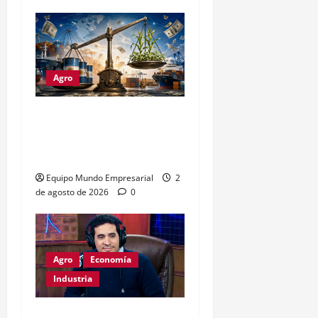
Agro
Petróleo crudo lidera
exportaciones argentinas
con u$s4.693 millones
Equipo Mundo Empresarial
2
de agosto de 2026
0
Agro
Economía
Industria
Dólar a $1800: