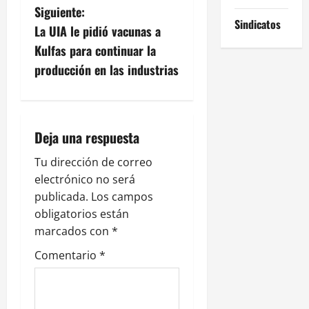
e
Siguiente:
Sindicatos
g
La UIA le pidió vacunas a
Kulfas para continuar la
a
producción en las industrias
c
i
Deja una respuesta
ó
Tu dirección de correo
n
electrónico no será
publicada.
Los campos
d
obligatorios están
e
marcados con
*
Comentario
*
e
n