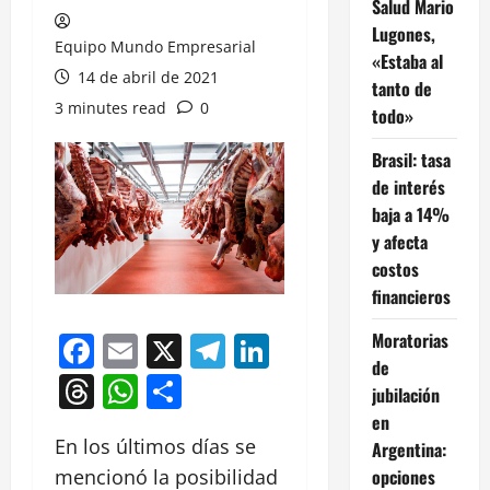
Salud Mario
Lugones,
Equipo Mundo Empresarial
«Estaba al
14 de abril de 2021
tanto de
3 minutes read
0
todo»
Brasil: tasa
de interés
baja a 14%
y afecta
costos
financieros
Moratorias
Facebook
Email
X
Telegram
LinkedIn
de
Threads
WhatsApp
Compartir
jubilación
en
En los últimos días se
Argentina:
opciones
mencionó la posibilidad