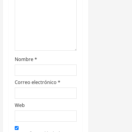
t
r
a
d
a
Nombre
*
s
Correo electrónico
*
Web