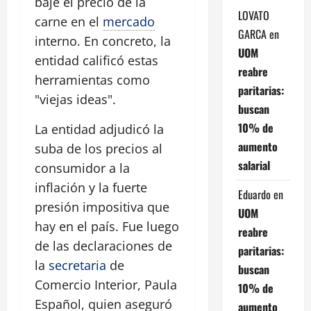
baje el precio de la
LOVATO
carne en el
mercado
GARCA
en
interno. En concreto, la
UOM
entidad calificó estas
reabre
herramientas como
paritarias:
"viejas ideas".
buscan
10% de
La entidad adjudicó la
aumento
suba de los precios al
salarial
consumidor a la
inflación y la fuerte
Eduardo
en
presión impositiva que
UOM
hay en el país. Fue luego
reabre
de las declaraciones de
paritarias:
la
secretaria
de
buscan
Comercio Interior, Paula
10% de
Español, quien aseguró
aumento