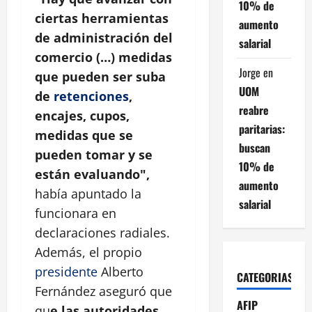
10% de
ciertas herramientas
aumento
de administración del
salarial
comercio (…) medidas
Jorge
en
que pueden ser suba
UOM
de
retenciones
,
reabre
encajes, cupos,
paritarias:
medidas que se
buscan
pueden tomar y se
10% de
están evaluando",
aumento
había apuntado la
salarial
funcionara en
declaraciones radiales.
Además, el propio
presidente
Alberto
CATEGORIAS
Fernández aseguró que
AFIP
qu
e las autoridades