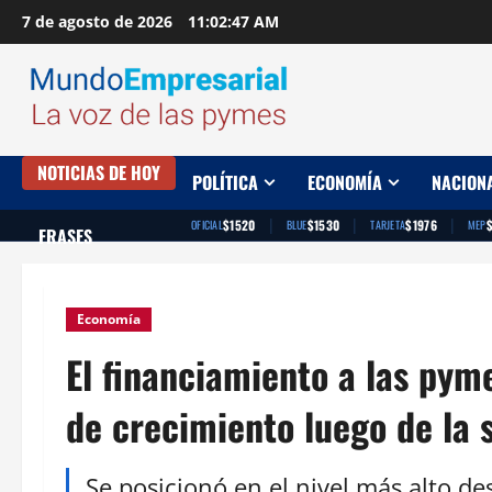
Saltar
7 de agosto de 2026
11:02:48 AM
al
contenido
NOTICIAS DE HOY
POLÍTICA
ECONOMÍA
NACION
|
|
|
$1520
$1530
$1976
OFICIAL
BLUE
TARJETA
MEP
FRASES
Economía
El financiamiento a las pym
de crecimiento luego de la
Se posicionó en el nivel más alto d