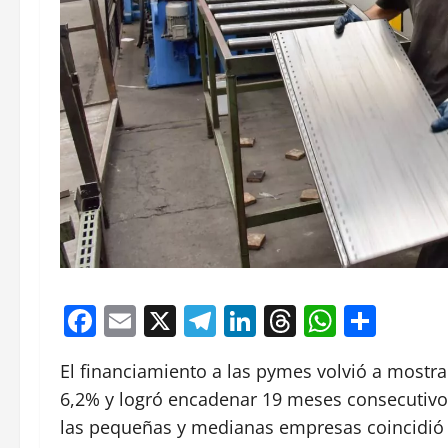
Facebook
Email
X
Telegram
LinkedIn
Threads
Whats
Comp
El financiamiento a las pymes volvió a mostr
6,2% y logró encadenar 19 meses consecutivos
las pequeñas y medianas empresas coincidió c