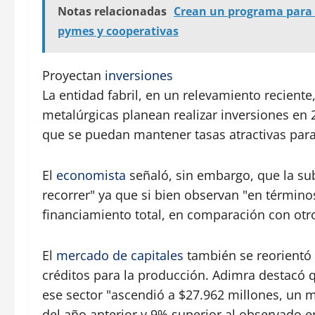
Notas relacionadas
Crean un programa para l
pymes y cooperativas
Proyectan
inversiones
La entidad fabril, en un relevamiento recient
metalúrgicas planean realizar inversiones en 
que se puedan mantener tasas atractivas para
El
economista
señaló, sin embargo, que la sub
recorrer" ya que si bien observan "en términ
financiamiento total, en comparación con otro
El
mercado de capitales
también se reorientó 
créditos para la producción. Adimra destacó 
ese sector "ascendió a $27.962 millones, un
del año anterior y 9% superior al observado e