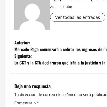
Administrator
Ver todas las entradas
N
Anterior:
Mercado Pago comenzará a cobrar los ingresos de din
a
Siguiente:
v
La CGT y la CTA declararon que irán a la justicia y la
e
g
Deja una respuesta
a
Tu dirección de correo electrónico no será publicad
c
Comentario
*