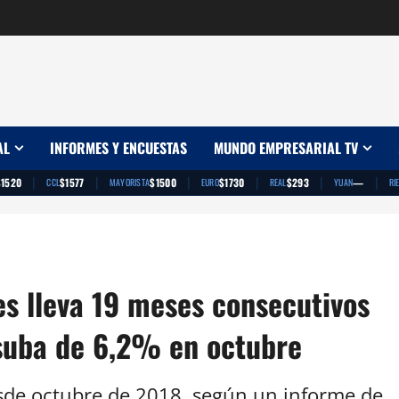
AL
INFORMES Y ENCUESTAS
MUNDO EMPRESARIAL TV
|
|
|
|
|
|
$1520
$1577
$1500
$1730
$293
—
CCL
MAYORISTA
EURO
REAL
YUAN
RI
es lleva 19 meses consecutivos
 suba de 6,2% en octubre
esde octubre de 2018, según un informe de