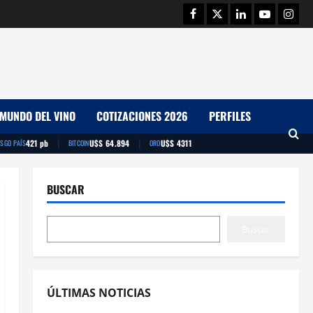
Facebook
Twitter
Linkedin
Youtube
Insta
MUNDO DEL VINO
COTIZACIONES 2026
PERFILES
|
|
421 pb
U$S 64.894
U$S 4311
ESGO PAÍS
BITCOIN
ORO
BUSCAR
Buscar
ÚLTIMAS NOTICIAS