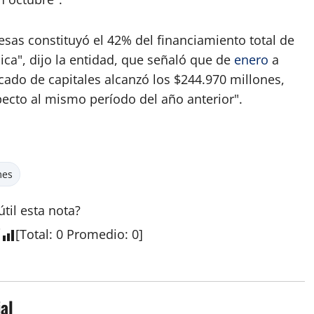
sas constituyó el 42% del financiamiento total de
ica", dijo la entidad, que señaló que de
enero
a
ado de capitales alcanzó los $244.970 millones,
ecto al mismo período del año anterior".
mes
útil esta
nota
?
[
Total
:
0
Promedio
:
0
]
al