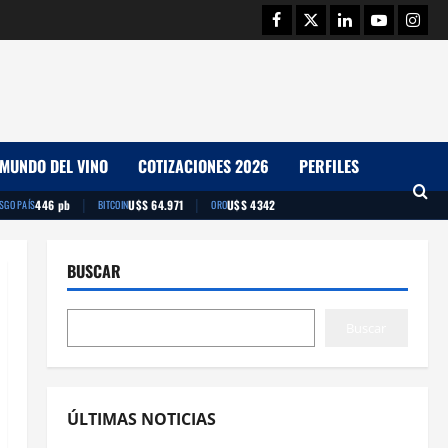
Facebook
Twitter
Linkedin
Youtube
Insta
MUNDO DEL VINO
COTIZACIONES 2026
PERFILES
|
|
446 pb
U$S 64.971
U$S 4342
ESGO PAÍS
BITCOIN
ORO
BUSCAR
Buscar
ÚLTIMAS NOTICIAS