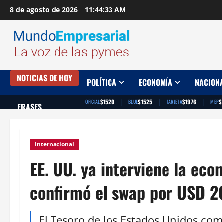
Saltar
8 de agosto de 2026
11:44:34 AM
al
contenido
NOTICIAS DE HOY
POLÍTICA
ECONOMÍA
NACION
|
|
|
$1520
$1525
$1976
$
OFICIAL
BLUE
TARJETA
MEP
FRASES
Internacional
EE. UU. ya interviene la ec
confirmó el swap por USD 2
El Tesoro de los Estados Unidos co