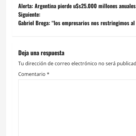
Alerta: Argentina pierde u$s25.000 millones anuales
a
Siguiente:
v
Gabriel Brega: “los empresarios nos restringimos a
e
g
Deja una respuesta
a
Tu dirección de correo electrónico no será publicad
c
Comentario
*
i
ó
n
d