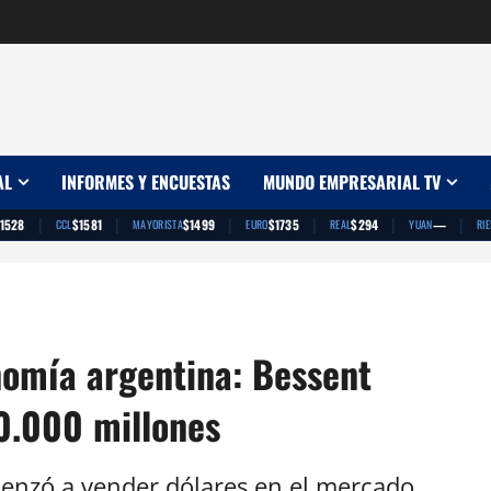
AL
INFORMES Y ENCUESTAS
MUNDO EMPRESARIAL TV
|
|
|
|
|
|
1528
$1581
$1499
$1735
$294
—
CCL
MAYORISTA
EURO
REAL
YUAN
RI
onomía argentina: Bessent
0.000 millones
menzó a vender dólares en el mercado