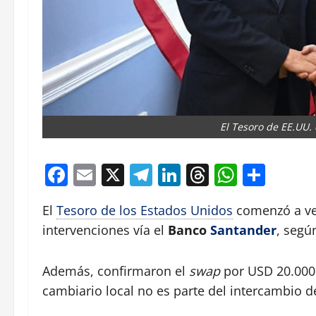
El Tesoro de EE.UU.
Facebook
Email
X
Telegram
LinkedIn
Threads
Whats
Comp
El
Tesoro de los Estados Unidos
comenzó a ve
intervenciones vía el
Banco
Santander
, segú
Además, confirmaron el
swap
por USD 20.000 
cambiario local no es parte del intercambio