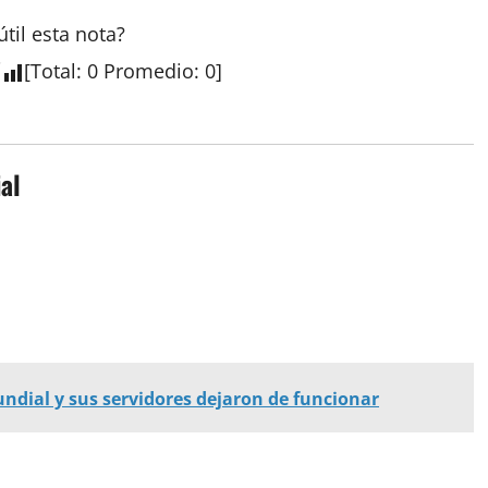
útil esta nota?
[
Total
:
0
Promedio
:
0
]
al
undial y sus servidores dejaron de funcionar