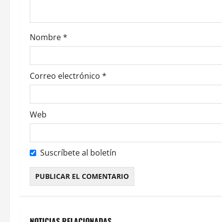
e
e
Nombre
*
n
t
Correo electrónico
*
r
a
Web
d
a
Suscríbete al boletín
s
Alternative:
NOTICIAS RELACIONADAS