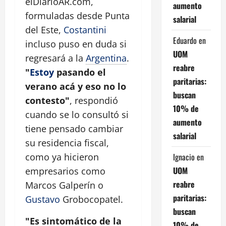
elDiarioAR.com,
aumento
formuladas desde Punta
salarial
del Este,
Costantini
Eduardo
en
incluso puso en duda si
UOM
regresará a la
Argentina
.
reabre
"
Estoy
pasando el
paritarias:
verano acá y eso no lo
buscan
contesto"
, respondió
10% de
cuando se lo consultó si
aumento
tiene pensado cambiar
salarial
su residencia fiscal,
Ignacio
en
como ya hicieron
UOM
empresarios como
reabre
Marcos Galperín o
paritarias:
Gustavo
Grobocopatel.
buscan
"Es sintomático de la
10% de