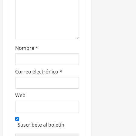
r
a
d
a
Nombre
*
s
Correo electrónico
*
Web
Suscríbete al boletín