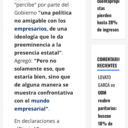
cuentapropi
"percibe" por parte del
stas
Gobierno
"una política
pierden
no amigable con los
hasta 28%
empresarios
, de una
de ingresos
ideología que le da
preeminencia a la
presencia estatal"
.
COMENTARIOS
Agregó:
"Pero no
RECIENTES
solamente eso, que
estaría bien, sino que
LOVATO
de alguna manera se
GARCA
en
UOM
muestra confrontativa
reabre
con el
mundo
paritarias:
empresarial
"
.
buscan
En declaraciones a
10% de