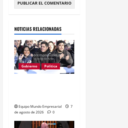
Alternative:
NOTICIAS RELACIONADAS
Gobierno
Política
Kicillof acusa a Milei: los
salarios no alcanzan para
lo básico
Equipo Mundo Empresarial
7
de agosto de 2026
0