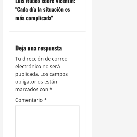
g
Luis Rubeo sobre Vicentin:
"Cada día la situación es
a
más complicada"
c
i
Deja una respuesta
ó
Tu dirección de correo
n
electrónico no será
publicada.
Los campos
d
obligatorios están
e
marcados con
*
Comentario
*
e
n
t