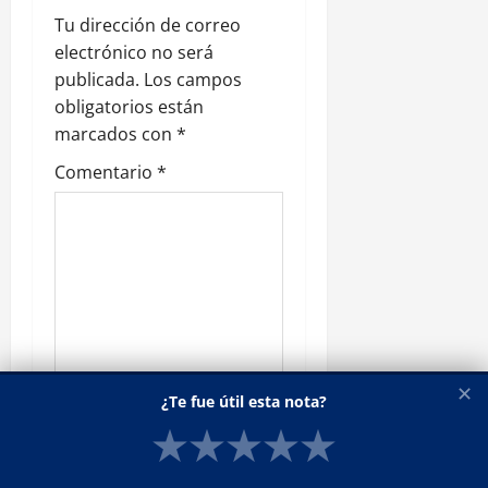
ó
Tu dirección de correo
electrónico no será
n
publicada.
Los campos
obligatorios están
d
marcados con
*
e
Comentario
*
e
n
t
r
a
✕
¿Te fue útil esta nota?
★
★
★
★
★
d
Nombre
*