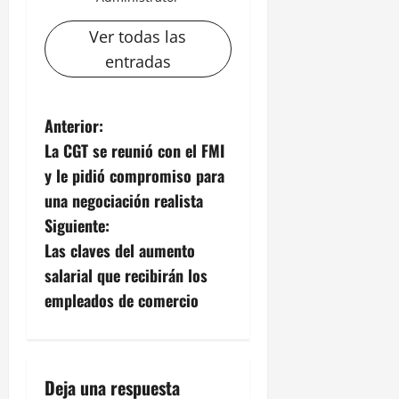
Ver todas las
entradas
N
Anterior:
La CGT se reunió con el FMI
a
y le pidió compromiso para
v
una negociación realista
Siguiente:
e
Las claves del aumento
g
salarial que recibirán los
empleados de comercio
a
c
i
Deja una respuesta