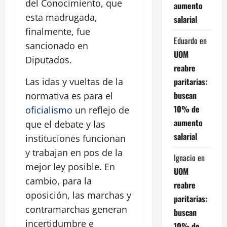
del Conocimiento, que
aumento
esta madrugada,
salarial
finalmente, fue
Eduardo
en
sancionado en
UOM
Diputados.
reabre
paritarias:
Las idas y vueltas de la
buscan
normativa es para el
10% de
oficialismo
un reflejo de
aumento
que el debate y las
salarial
instituciones funcionan
y trabajan en pos de la
Ignacio
en
mejor ley posible. En
UOM
cambio, para la
reabre
oposición, las marchas y
paritarias:
contramarchas generan
buscan
incertidumbre e
10% de