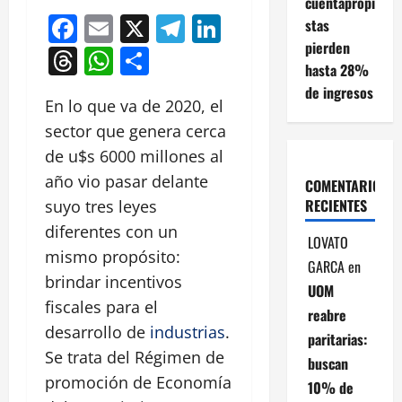
cuentapropi
Facebook
Email
X
Telegram
LinkedIn
stas
pierden
Threads
WhatsApp
Compartir
hasta 28%
de ingresos
En lo que va de 2020, el
sector que genera cerca
de u$s 6000 millones al
año vio pasar delante
COMENTARIOS
RECIENTES
suyo tres leyes
diferentes con un
LOVATO
mismo propósito:
GARCA
en
brindar incentivos
UOM
fiscales para el
reabre
desarrollo de
industrias
.
paritarias:
Se trata del Régimen de
buscan
promoción de Economía
10% de