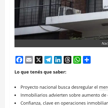
Nac
Facebook
Email
X
Telegram
LinkedIn
Threads
Whats
Comp
Lo que tenés que saber:
Proyecto nacional busca desregular el
mer
Inmobiliarios
advierten sobre aumento de 
Confianza, clave en operaciones
inmobiliar