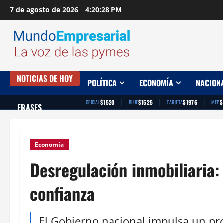
Saltar
7 de agosto de 2026
4:20:29 PM
al
contenido
NOTICIAS DE HOY
POLÍTICA
ECONOMÍA
NACION
|
|
|
$1520
$1525
$1976
$
OFICIAL
BLUE
TARJETA
MEP
FRASES
Economía
Desregulación inmobiliaria: 
confianza
El Gobierno nacional impulsa un pro