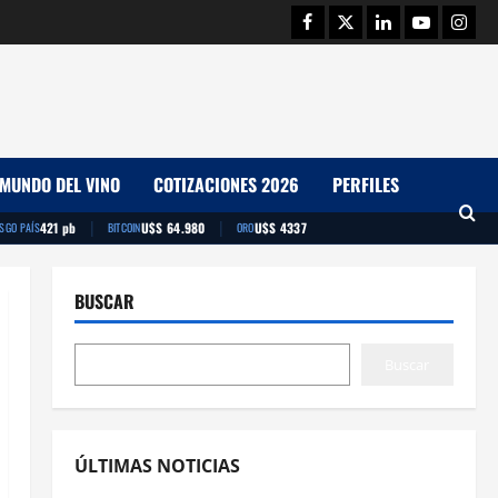
Facebook
Twitter
Linkedin
Youtube
Insta
MUNDO DEL VINO
COTIZACIONES 2026
PERFILES
|
|
421 pb
U$S 64.980
U$S 4337
ESGO PAÍS
BITCOIN
ORO
BUSCAR
Buscar
ÚLTIMAS NOTICIAS