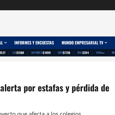
AL
INFORMES Y ENCUESTAS
MUNDO EMPRESARIAL TV
|
|
|
|
|
|
1527
$1580
$1499
$1730
$294
—
CCL
MAYORISTA
EURO
REAL
YUAN
RI
alerta por estafas y pérdida de
yecto que afecta a los colegios