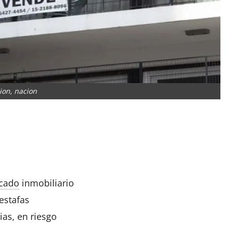
ion, nacion
App
artir
cado
inmobiliario
estafas
ias
, en riesgo