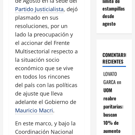
de Agosto en la sede del
límite de
estampillas
Partido Justicialista
, dejó
desde
plasmado en sus
agosto
resoluciones, por un
lado la preocupación y
el accionar del Frente
Multisectorial respecto a
COMENTARIOS
la situación socio
RECIENTES
económico que se vive
LOVATO
en todos los rincones
GARCA
en
del país con las políticas
UOM
de ajuste que lleva
reabre
adelante el Gobierno de
paritarias:
Mauricio Macri
.
buscan
10% de
En este marco, y bajo la
aumento
Coordinación Nacional