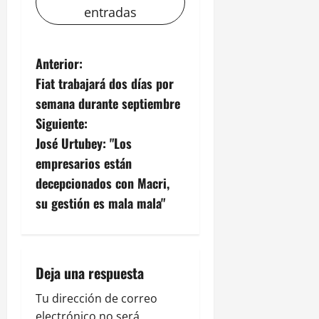
entradas
N
Anterior:
Fiat trabajará dos días por
a
semana durante septiembre
v
Siguiente:
José Urtubey: "Los
e
empresarios están
g
decepcionados con Macri,
su gestión es mala mala"
a
c
i
Deja una respuesta
ó
Tu dirección de correo
electrónico no será