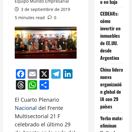
Equipo Mundo Empresarial
o en baja
3 de septiembre de 2019
CEDEARs:
5 minutes read
0
cómo
invertir en
inmuebles
de EE.UU.
desde
Argentina
China lidera
Facebook
Email
X
Telegram
LinkedIn
nueva
Threads
WhatsApp
Compartir
organizació
n global de
IA con 29
El Cuarto Plenario
países
Nacional
del Frente
Multisectorial 21 F
Yerba mate:
celebrado el último 29
eliminan