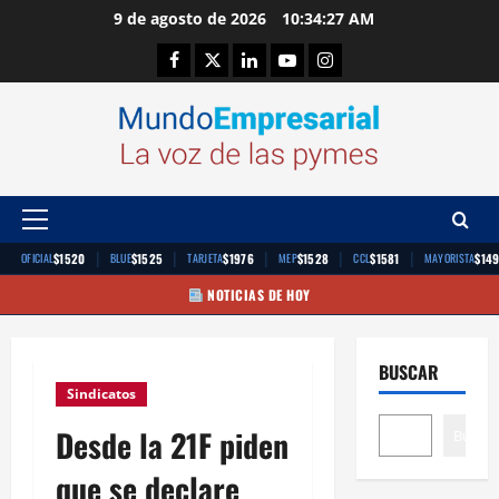
Saltar
9 de agosto de 2026
10:34:28 AM
al
Facebook
Twitter
Linkedin
Youtube
Instagram
contenido
Menú
principal
|
|
|
|
|
$1520
$1525
$1976
$1528
$1581
$14
OFICIAL
BLUE
TARJETA
MEP
CCL
MAYORISTA
NOTICIAS DE HOY
BUSCAR
Sindicatos
Desde la 21F piden
Buscar
que se declare