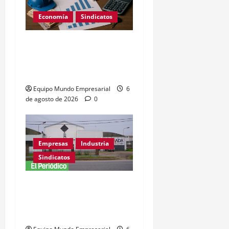
Economía
Sindicatos
Escala salarial encargados
de edificio 2026: sueldos
por categoría
Equipo Mundo Empresarial
6
de agosto de 2026
0
Empresas
Industria
Sindicatos
Adamobili cierra tras 60
años: 15 empleados
pierden su trabajo