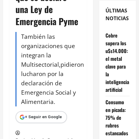
una Ley de
ÚLTIMAS
Emergencia Pyme
NOTICIAS
Cobre
También las
supera los
organizaciones que
u$s14.000:
integran la
el metal
Multisectorial,pidieron
clave para
lucharon por la
la
inteligencia
declaración de
artificial
Emergencia Social y
Alimentaria.
Consumo
en picada:
75% de
+ Seguir en Google
rubros
estancados