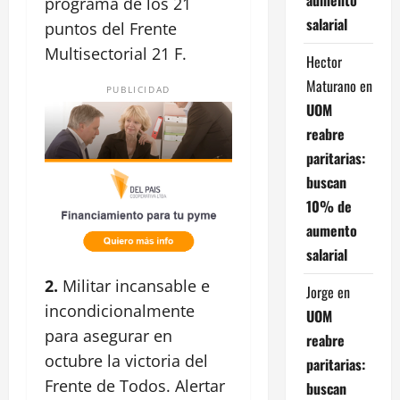
programa de los 21
salarial
puntos del Frente
Multisectorial 21 F.
Hector
Maturano
en
PUBLICIDAD
UOM
reabre
paritarias:
buscan
10% de
aumento
salarial
2.
Militar incansable e
Jorge
en
incondicionalmente
UOM
para asegurar en
reabre
octubre la victoria del
paritarias:
Frente de Todos. Alertar
buscan