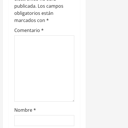
n
publicada.
Los campos
obligatorios están
d
marcados con
*
e
Comentario
*
e
n
t
r
a
d
Nombre
*
a
s