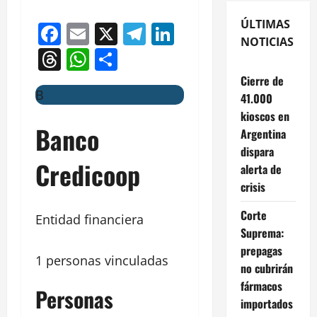
ÚLTIMAS
Facebook
Email
X
Telegram
LinkedIn
NOTICIAS
Threads
WhatsApp
Compartir
Cierre de
B
41.000
kioscos en
Banco
Argentina
dispara
Credicoop
alerta de
crisis
Corte
Entidad financiera
Suprema:
prepagas
1 personas vinculadas
no cubrirán
fármacos
Personas
importados