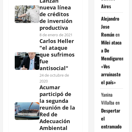
Lanzan
Aires
nueva línea
de créditos
Alejandro
de inversión
Jose
productiva
Román
en
8 de enero de 2021
Carlos Heller
Milei ataca
"el ataque
a De
que sufrimos
Mendiguren:
fue
«Vos
antisocial"
arruinaste
24 de octubre de
2020
el país»
Acumar
participó de
Yanina
la segunda
Villalba
en
reunión de la
Despertar
Red de
el
Adecuación
entramado
Ambiental