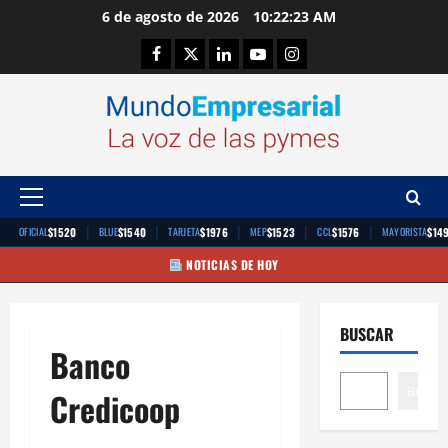
Saltar
6 de agosto de 2026
10:22:24 AM
al
Facebook
Twitter
Linkedin
Youtube
Instagram
contenido
Menú
principal
|
|
|
|
|
$1520
$1540
$1976
$1523
$1576
$14
OFICIAL
BLUE
TARJETA
MEP
CCL
MAYORISTA
NOTICIAS DE HOY
BUSCAR
Banco
Buscar
Credicoop