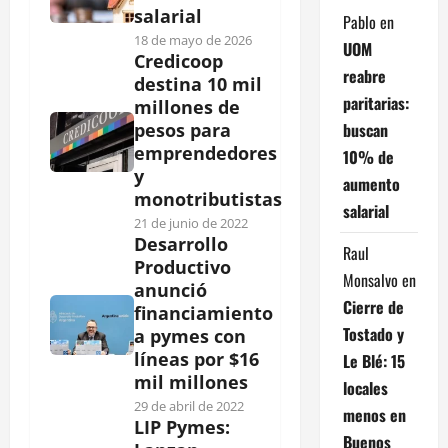
salarial
Pablo
en
18 de mayo de 2026
UOM
Credicoop
reabre
destina 10 mil
paritarias:
millones de
buscan
pesos para
emprendedores
10% de
y
aumento
monotributistas
salarial
21 de junio de 2022
Desarrollo
Raul
Productivo
Monsalvo
en
anunció
Cierre de
financiamiento
Tostado y
a pymes con
líneas por $16
Le Blé: 15
mil millones
locales
29 de abril de 2022
menos en
LIP Pymes:
Buenos