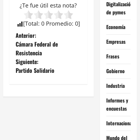
Digitalización
¿Te fue útil esta
nota
?
de pymes
[
Total
:
0
Promedio
:
0
]
Economía
N
Anterior:
Empresas
Cámara Federal de
a
Resistencia
Frases
v
Siguiente:
Partido Solidario
Gobierno
e
Industria
g
a
Informes y
encuestas
c
Internacional
i
Mundo del