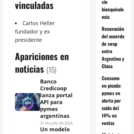
sin
vinculadas
bioequivale
ncia
Carlos
Heller
Renovación
fundador y ex
del acuerdo
presidente
de swap
entre
Apariciones en
Argentina y
noticias
China
(15)
Consumo
Banco
en picada:
Credicoop
pymes en
lanza portal
alerta por
API para
caída del
pymes
14% en
argentinas
ventas
31 de julio de 2026
Un modelo