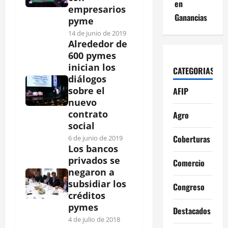
en
empresarios
Ganancias
pyme
14 de junio de 2019
Alrededor de
600 pymes
inician los
CATEGORIAS
diálogos
sobre el
AFIP
nuevo
contrato
Agro
social
Coberturas
6 de junio de 2019
Los bancos
privados se
Comercio
negaron a
subsidiar los
Congreso
créditos
pymes
Destacados
4 de julio de 2018