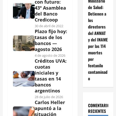
Ministerio
con futuro:
de Salud:
43º Asamblea
Detienen a
del Banco
Credicoop
los
directores
30 de abril de 2022
Plazo fijo hoy:
del ANMAT
tasas de los
y del INAME
bancos —
por las 114
agosto 2026
muertes
4 de agosto de 2026
por
Créditos UVA:
fentanilo
cuotas
contaminad
iniciales y
o
tasas en 14
bancos
argentinos
28 de julio de 2026
Carlos Heller
COMENTARIOS
apuntó a la
RECIENTES
situación