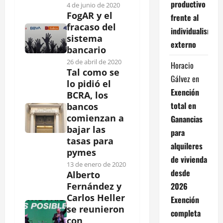
productivo
4 de junio de 2020
FogAR y el
frente al
fracaso del
individualismo
sistema
externo
bancario
26 de abril de 2020
Horacio
Tal como se
Gálvez
en
lo pidió el
Exención
BCRA, los
total en
bancos
comienzan a
Ganancias
bajar las
para
tasas para
alquileres
pymes
de vivienda
13 de enero de 2020
desde
Alberto
2026
Fernández y
Carlos Heller
Exención
se reunieron
completa
con