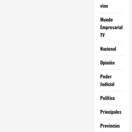
ó
vino
n
Mundo
d
Empresarial
TV
e
e
Nacional
n
Opinión
t
Poder
Judicial
r
Política
a
d
Principales
a
Provincias